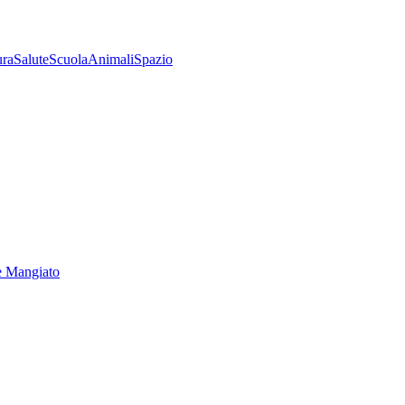
ura
Salute
Scuola
Animali
Spazio
e Mangiato