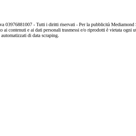
va 03976881007 - Tutti i diritti riservati - Per la pubblicità Mediamon
o ai contenuti e ai dati personali trasmessi e/o riprodotti è vietata ogni 
zi automatizzati di data scraping.