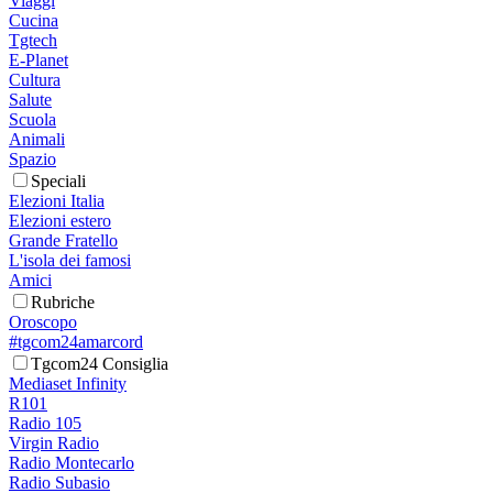
Viaggi
Cucina
Tgtech
E-Planet
Cultura
Salute
Scuola
Animali
Spazio
Speciali
Elezioni Italia
Elezioni estero
Grande Fratello
L'isola dei famosi
Amici
Rubriche
Oroscopo
#tgcom24amarcord
Tgcom24 Consiglia
Mediaset Infinity
R101
Radio 105
Virgin Radio
Radio Montecarlo
Radio Subasio