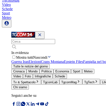
TgcomMag
Video
Schede
Sport
Meteo
In evidenza
Mostra tutti
Nascondi
Guerra Iran
Elezioni
Crans Montana
Epstein Files
Famiglia nel b
Tutte le notizie del giorno
Cronaca
Mondo
Politica
Economia
Sport
Meteo
Video
Foto
Infografiche
Schede
Tv & Spettacolo
TgcomLab
TgcomMag
TgTech
Lif
Chi siamo
Seguici anche su