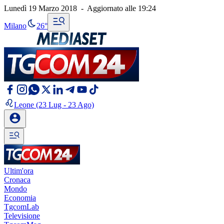
Lunedì 19 Marzo 2018
-
Aggiornato alle
19:24
Milano
26°
Leone
(23 Lug - 23 Ago)
Ultim'ora
Cronaca
Mondo
Economia
TgcomLab
Televisione