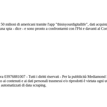
0 milioni di americani tramite l'app "thisisyourdigitallife", dati acquist
a spia - dice - e sono pronto a confrontarmi con l'Fbi e davanti al Co
va 03976881007 - Tutti i diritti riservati - Per la pubblicità Mediamon
o ai contenuti e ai dati personali trasmessi e/o riprodotti è vietata ogni 
zi automatizzati di data scraping.