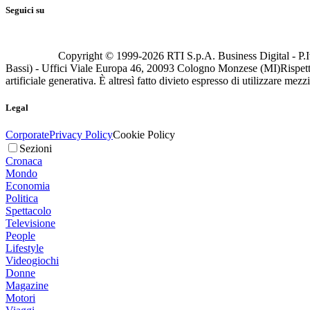
Seguici su
Copyright © 1999-
2026
RTI S.p.A. Business Digital - P.I
Bassi) - Uffici Viale Europa 46, 20093 Cologno Monzese (MI)
Rispett
artificiale generativa. È altresì fatto divieto espresso di utilizzare mez
Legal
Corporate
Privacy Policy
Cookie Policy
Sezioni
Cronaca
Mondo
Economia
Politica
Spettacolo
Televisione
People
Lifestyle
Videogiochi
Donne
Magazine
Motori