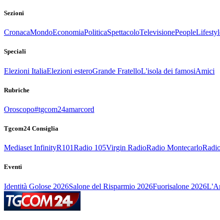
Sezioni
Cronaca
Mondo
Economia
Politica
Spettacolo
Televisione
People
Lifestyl
Speciali
Elezioni Italia
Elezioni estero
Grande Fratello
L'isola dei famosi
Amici
Rubriche
Oroscopo
#tgcom24amarcord
Tgcom24 Consiglia
Mediaset Infinity
R101
Radio 105
Virgin Radio
Radio Montecarlo
Radio
Eventi
Identità Golose 2026
Salone del Risparmio 2026
Fuorisalone 2026
L'Ar