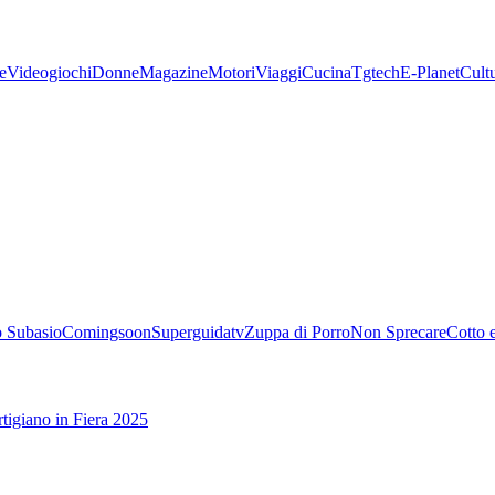
e
Videogiochi
Donne
Magazine
Motori
Viaggi
Cucina
Tgtech
E-Planet
Cult
 Subasio
Comingsoon
Superguidatv
Zuppa di Porro
Non Sprecare
Cotto 
tigiano in Fiera 2025