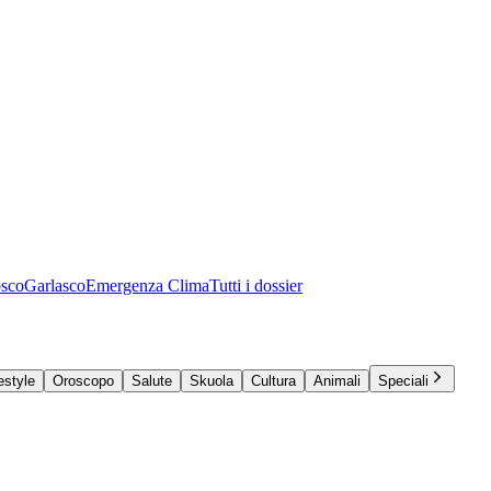
osco
Garlasco
Emergenza Clima
Tutti i dossier
estyle
Oroscopo
Salute
Skuola
Cultura
Animali
Speciali