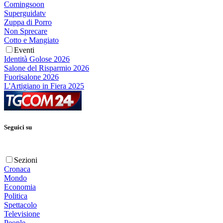
Comingsoon
Superguidatv
Zuppa di Porro
Non Sprecare
Cotto e Mangiato
Eventi
Identità Golose 2026
Salone del Risparmio 2026
Fuorisalone 2026
L'Artigiano in Fiera 2025
Seguici su
Sezioni
Cronaca
Mondo
Economia
Politica
Spettacolo
Televisione
People