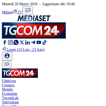
Martedì 20 Marzo 2018
-
Aggiornato alle
19:40
Milano
25°
Leone
(23 Lug - 23 Ago)
Ultim'ora
Cronaca
Mondo
Economia
TgcomLab
Televisione