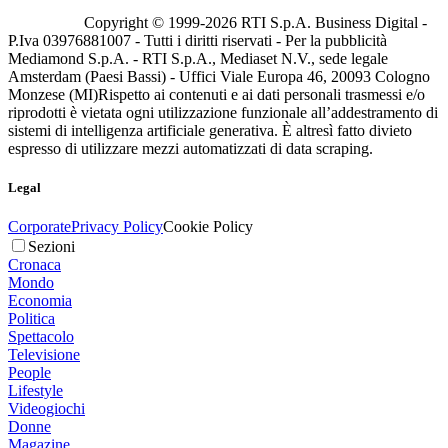
Copyright © 1999-
2026
RTI S.p.A. Business Digital -
P.Iva 03976881007 - Tutti i diritti riservati - Per la pubblicità
Mediamond S.p.A. - RTI S.p.A., Mediaset N.V., sede legale
Amsterdam (Paesi Bassi) - Uffici Viale Europa 46, 20093 Cologno
Monzese (MI)
Rispetto ai contenuti e ai dati personali trasmessi e/o
riprodotti è vietata ogni utilizzazione funzionale all’addestramento di
sistemi di intelligenza artificiale generativa. È altresì fatto divieto
espresso di utilizzare mezzi automatizzati di data scraping.
Legal
Corporate
Privacy Policy
Cookie Policy
Sezioni
Cronaca
Mondo
Economia
Politica
Spettacolo
Televisione
People
Lifestyle
Videogiochi
Donne
Magazine