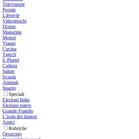
Televisione
People
Lifestyle
Videogiochi
Donne
Magazine
Motori
Viaggi
Cucina
Tgtech
E-Planet
Cultura
Salute
Scuola
Animali
Spazio
Speciali
Elezioni Italia
Elezioni estero
Grande Fratello
L'isola dei famosi
Amici
Rubriche
Oroscopo