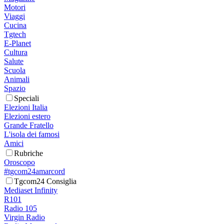
Motori
Viaggi
Cucina
Tgtech
E-Planet
Cultura
Salute
Scuola
Animali
Spazio
Speciali
Elezioni Italia
Elezioni estero
Grande Fratello
L'isola dei famosi
Amici
Rubriche
Oroscopo
#tgcom24amarcord
Tgcom24 Consiglia
Mediaset Infinity
R101
Radio 105
Virgin Radio