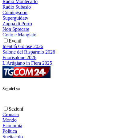
Radio Montecarlo
Radio Subasio
Comingsoon
Superguidatv
Zuppa di Porro
Non Sprecare
Cotto e Mangiato
Eventi
Identità Golose 2026
Salone del Risparmio 2026
Fuorisalone 2026
L'Artigiano in Fiera 2025
Seguici su
Sezioni
Cronaca
Mondo
Economia
Politica
Spettacolo