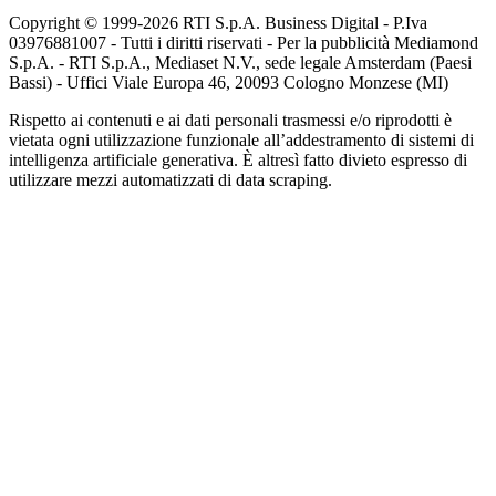
Copyright © 1999-
2026
RTI S.p.A. Business Digital - P.Iva
03976881007 - Tutti i diritti riservati - Per la pubblicità Mediamond
S.p.A. - RTI S.p.A., Mediaset N.V., sede legale Amsterdam (Paesi
Bassi) - Uffici Viale Europa 46, 20093 Cologno Monzese (MI)
Rispetto ai contenuti e ai dati personali trasmessi e/o riprodotti è
vietata ogni utilizzazione funzionale all’addestramento di sistemi di
intelligenza artificiale generativa. È altresì fatto divieto espresso di
utilizzare mezzi automatizzati di data scraping.