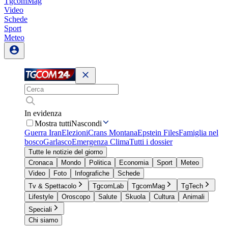
TgcomMag
Video
Schede
Sport
Meteo
In evidenza
Mostra tutti
Nascondi
Guerra Iran
Elezioni
Crans Montana
Epstein Files
Famiglia nel
bosco
Garlasco
Emergenza Clima
Tutti i dossier
Tutte le notizie del giorno
Cronaca
Mondo
Politica
Economia
Sport
Meteo
Video
Foto
Infografiche
Schede
Tv & Spettacolo
TgcomLab
TgcomMag
TgTech
Lifestyle
Oroscopo
Salute
Skuola
Cultura
Animali
Speciali
Chi siamo