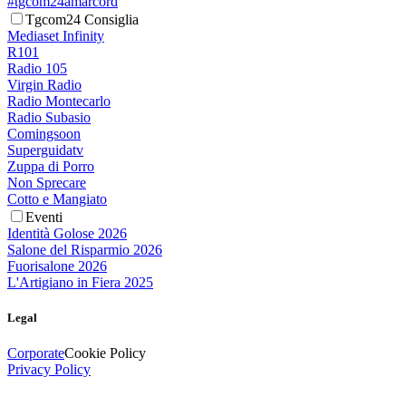
#tgcom24amarcord
Tgcom24 Consiglia
Mediaset Infinity
R101
Radio 105
Virgin Radio
Radio Montecarlo
Radio Subasio
Comingsoon
Superguidatv
Zuppa di Porro
Non Sprecare
Cotto e Mangiato
Eventi
Identità Golose 2026
Salone del Risparmio 2026
Fuorisalone 2026
L'Artigiano in Fiera 2025
Legal
Corporate
Cookie Policy
Privacy Policy