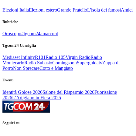
Elezioni Italia
Elezioni estero
Grande Fratello
L'isola dei famosi
Amici
Rubriche
Oroscopo
#tgcom24amarcord
Tgcom24 Consiglia
Mediaset Infinity
R101
Radio 105
Virgin Radio
Radio
Montecarlo
Radio Subasio
Comingsoon
Superguidatv
Zuppa di
Porro
Non Sprecare
Cotto e Mangiato
Eventi
Identità Golose 2026
Salone del Risparmio 2026
Fuorisalone
2026
L'Artigiano in Fiera 2025
Seguici su