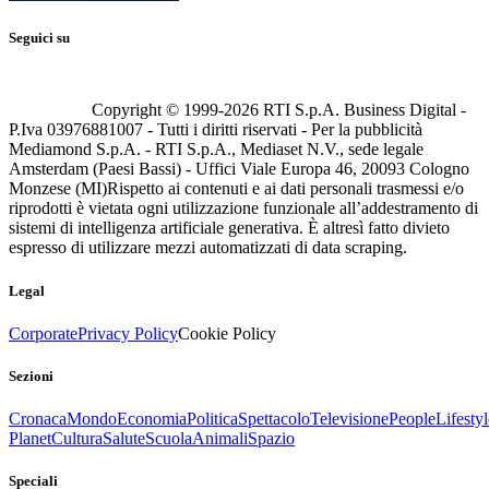
Seguici su
Copyright © 1999-
2026
RTI S.p.A. Business Digital -
P.Iva 03976881007 - Tutti i diritti riservati - Per la pubblicità
Mediamond S.p.A. - RTI S.p.A., Mediaset N.V., sede legale
Amsterdam (Paesi Bassi) - Uffici Viale Europa 46, 20093 Cologno
Monzese (MI)
Rispetto ai contenuti e ai dati personali trasmessi e/o
riprodotti è vietata ogni utilizzazione funzionale all’addestramento di
sistemi di intelligenza artificiale generativa. È altresì fatto divieto
espresso di utilizzare mezzi automatizzati di data scraping.
Legal
Corporate
Privacy Policy
Cookie Policy
Sezioni
Cronaca
Mondo
Economia
Politica
Spettacolo
Televisione
People
Lifestyl
Planet
Cultura
Salute
Scuola
Animali
Spazio
Speciali