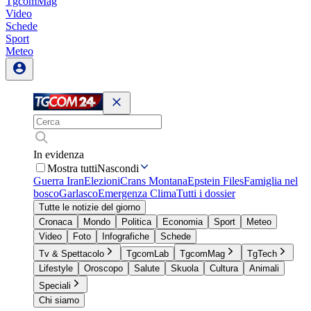
TgcomMag
Video
Schede
Sport
Meteo
In evidenza
Mostra tutti
Nascondi
Guerra Iran
Elezioni
Crans Montana
Epstein Files
Famiglia nel
bosco
Garlasco
Emergenza Clima
Tutti i dossier
Tutte le notizie del giorno
Cronaca
Mondo
Politica
Economia
Sport
Meteo
Video
Foto
Infografiche
Schede
Tv & Spettacolo
TgcomLab
TgcomMag
TgTech
Lifestyle
Oroscopo
Salute
Skuola
Cultura
Animali
Speciali
Chi siamo