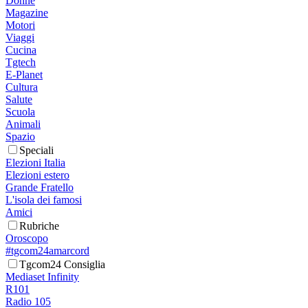
Donne
Magazine
Motori
Viaggi
Cucina
Tgtech
E-Planet
Cultura
Salute
Scuola
Animali
Spazio
Speciali
Elezioni Italia
Elezioni estero
Grande Fratello
L'isola dei famosi
Amici
Rubriche
Oroscopo
#tgcom24amarcord
Tgcom24 Consiglia
Mediaset Infinity
R101
Radio 105