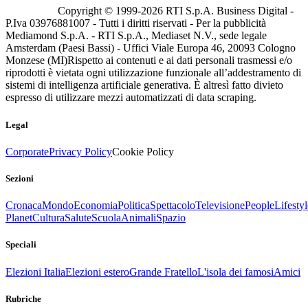
Copyright © 1999-
2026
RTI S.p.A. Business Digital -
P.Iva 03976881007 - Tutti i diritti riservati - Per la pubblicità
Mediamond S.p.A. - RTI S.p.A., Mediaset N.V., sede legale
Amsterdam (Paesi Bassi) - Uffici Viale Europa 46, 20093 Cologno
Monzese (MI)
Rispetto ai contenuti e ai dati personali trasmessi e/o
riprodotti è vietata ogni utilizzazione funzionale all’addestramento di
sistemi di intelligenza artificiale generativa. È altresì fatto divieto
espresso di utilizzare mezzi automatizzati di data scraping.
Legal
Corporate
Privacy Policy
Cookie Policy
Sezioni
Cronaca
Mondo
Economia
Politica
Spettacolo
Televisione
People
Lifestyl
Planet
Cultura
Salute
Scuola
Animali
Spazio
Speciali
Elezioni Italia
Elezioni estero
Grande Fratello
L'isola dei famosi
Amici
Rubriche