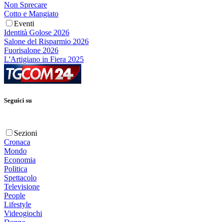
Non Sprecare
Cotto e Mangiato
Eventi
Identità Golose 2026
Salone del Risparmio 2026
Fuorisalone 2026
L'Artigiano in Fiera 2025
Seguici su
Sezioni
Cronaca
Mondo
Economia
Politica
Spettacolo
Televisione
People
Lifestyle
Videogiochi