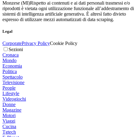
Monzese (MI)
Rispetto ai contenuti e ai dati personali trasmessi e/o
riprodotti è vietata ogni utilizzazione funzionale all’addestramento di
sistemi di intelligenza artificiale generativa. È altresì fatto divieto
espresso di utilizzare mezzi automatizzati di data scraping.
Legal
Corporate
Privacy Policy
Cookie Policy
Sezioni
Cronaca
Mondo
Economia
Politica
Spettacolo
Televisione
People
Lifestyle
Videogiochi
Donne
Magazine
Motori
Viaggi
Cucina
Tgtech