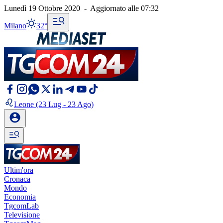
Lunedì 19 Ottobre 2020
-
Aggiornato alle
07:32
Milano
32°
Leone
(23 Lug - 23 Ago)
Ultim'ora
Cronaca
Mondo
Economia
TgcomLab
Televisione