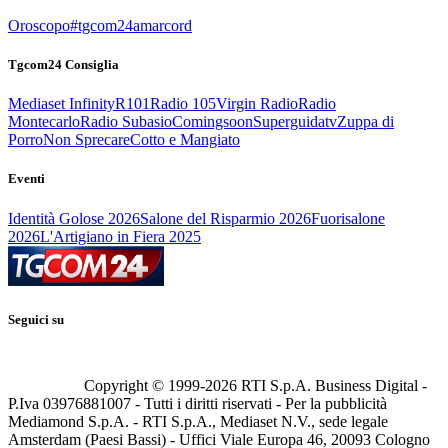
Oroscopo
#tgcom24amarcord
Tgcom24 Consiglia
Mediaset Infinity
R101
Radio 105
Virgin Radio
Radio
Montecarlo
Radio Subasio
Comingsoon
Superguidatv
Zuppa di
Porro
Non Sprecare
Cotto e Mangiato
Eventi
Identità Golose 2026
Salone del Risparmio 2026
Fuorisalone
2026
L'Artigiano in Fiera 2025
Seguici su
Copyright © 1999-
2026
RTI S.p.A. Business Digital -
P.Iva 03976881007 - Tutti i diritti riservati - Per la pubblicità
Mediamond S.p.A. - RTI S.p.A., Mediaset N.V., sede legale
Amsterdam (Paesi Bassi) - Uffici Viale Europa 46, 20093 Cologno