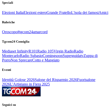
Speciali
Elezioni Italia
Elezioni estero
Grande Fratello
L'isola dei famosi
Amici
Rubriche
Oroscopo
#tgcom24amarcord
Tgcom24 Consiglia
Mediaset Infinity
R101
Radio 105
Virgin Radio
Radio
Montecarlo
Radio Subasio
Comingsoon
Superguidatv
Zuppa di
Porro
Non Sprecare
Cotto e Mangiato
Eventi
Identità Golose 2026
Salone del Risparmio 2026
Fuorisalone
2026
L'Artigiano in Fiera 2025
Seguici su