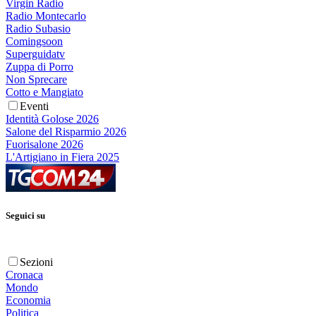
Virgin Radio
Radio Montecarlo
Radio Subasio
Comingsoon
Superguidatv
Zuppa di Porro
Non Sprecare
Cotto e Mangiato
Eventi
Identità Golose 2026
Salone del Risparmio 2026
Fuorisalone 2026
L'Artigiano in Fiera 2025
Seguici su
Sezioni
Cronaca
Mondo
Economia
Politica