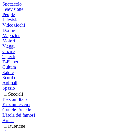
Spettacolo
Televisione
People
Lifestyle
Videogiochi
Donne
Magazine
Motori
Viaggi
Cucina
Tgtech
E-Planet
Cultura
Salute
Scuola
Animali
Spazio
Speciali
Elezioni Italia
Elezioni estero
Grande Fratello
L'isola dei famosi
Amici
Rubriche