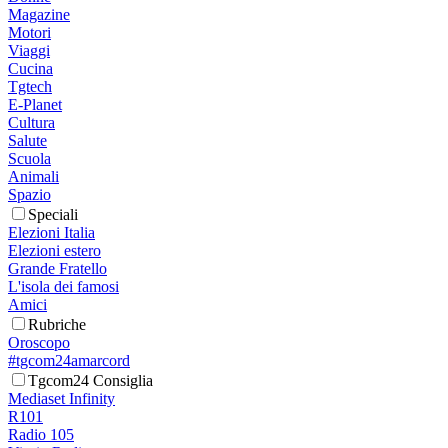
Magazine
Motori
Viaggi
Cucina
Tgtech
E-Planet
Cultura
Salute
Scuola
Animali
Spazio
Speciali
Elezioni Italia
Elezioni estero
Grande Fratello
L'isola dei famosi
Amici
Rubriche
Oroscopo
#tgcom24amarcord
Tgcom24 Consiglia
Mediaset Infinity
R101
Radio 105