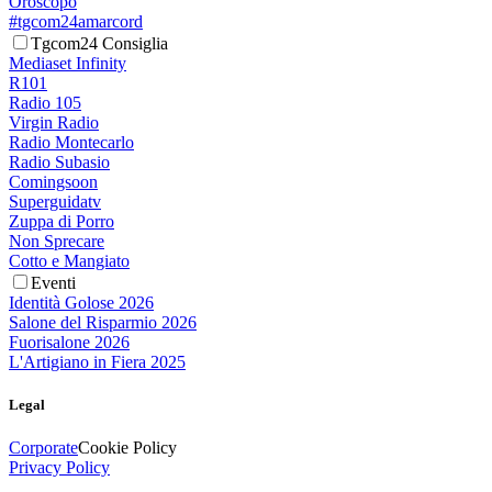
Oroscopo
#tgcom24amarcord
Tgcom24 Consiglia
Mediaset Infinity
R101
Radio 105
Virgin Radio
Radio Montecarlo
Radio Subasio
Comingsoon
Superguidatv
Zuppa di Porro
Non Sprecare
Cotto e Mangiato
Eventi
Identità Golose 2026
Salone del Risparmio 2026
Fuorisalone 2026
L'Artigiano in Fiera 2025
Legal
Corporate
Cookie Policy
Privacy Policy