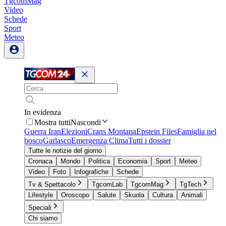
TgcomMag
Video
Schede
Sport
Meteo
In evidenza
Mostra tutti
Nascondi
Guerra Iran
Elezioni
Crans Montana
Epstein Files
Famiglia nel
bosco
Garlasco
Emergenza Clima
Tutti i dossier
Tutte le notizie del giorno
Cronaca
Mondo
Politica
Economia
Sport
Meteo
Video
Foto
Infografiche
Schede
Tv & Spettacolo
TgcomLab
TgcomMag
TgTech
Lifestyle
Oroscopo
Salute
Skuola
Cultura
Animali
Speciali
Chi siamo