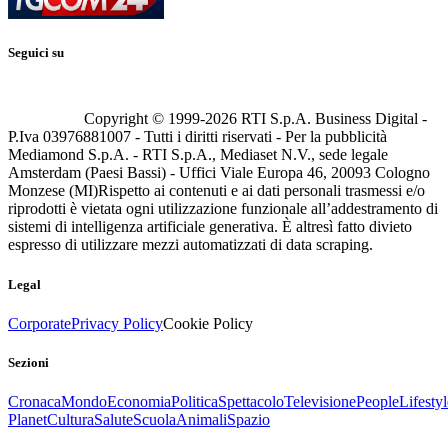
Seguici su
Copyright © 1999-
2026
RTI S.p.A. Business Digital -
P.Iva 03976881007 - Tutti i diritti riservati - Per la pubblicità
Mediamond S.p.A. - RTI S.p.A., Mediaset N.V., sede legale
Amsterdam (Paesi Bassi) - Uffici Viale Europa 46, 20093 Cologno
Monzese (MI)
Rispetto ai contenuti e ai dati personali trasmessi e/o
riprodotti è vietata ogni utilizzazione funzionale all’addestramento di
sistemi di intelligenza artificiale generativa. È altresì fatto divieto
espresso di utilizzare mezzi automatizzati di data scraping.
Legal
Corporate
Privacy Policy
Cookie Policy
Sezioni
Cronaca
Mondo
Economia
Politica
Spettacolo
Televisione
People
Lifestyl
Planet
Cultura
Salute
Scuola
Animali
Spazio