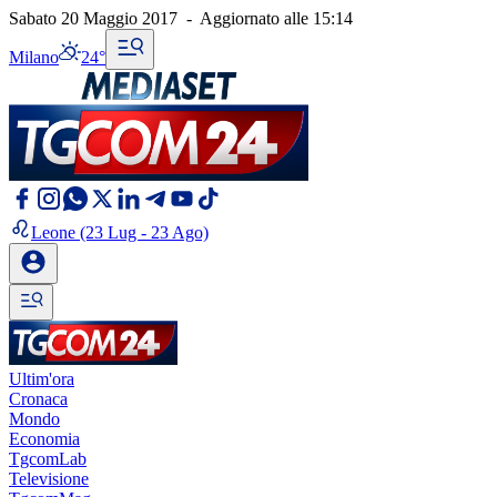
Sabato 20 Maggio 2017
-
Aggiornato alle
15:14
Milano
24°
Leone
(23 Lug - 23 Ago)
Ultim'ora
Cronaca
Mondo
Economia
TgcomLab
Televisione