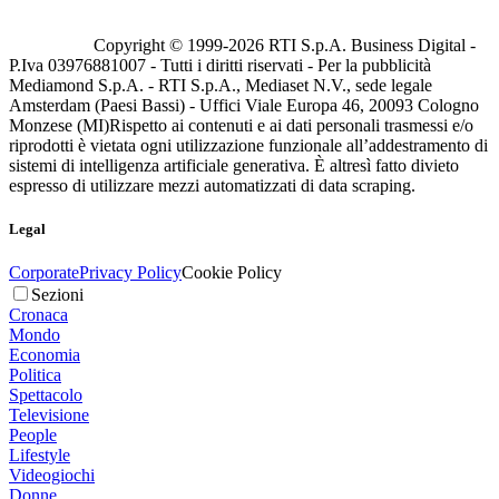
Copyright © 1999-
2026
RTI S.p.A. Business Digital -
P.Iva 03976881007 - Tutti i diritti riservati - Per la pubblicità
Mediamond S.p.A. - RTI S.p.A., Mediaset N.V., sede legale
Amsterdam (Paesi Bassi) - Uffici Viale Europa 46, 20093 Cologno
Monzese (MI)
Rispetto ai contenuti e ai dati personali trasmessi e/o
riprodotti è vietata ogni utilizzazione funzionale all’addestramento di
sistemi di intelligenza artificiale generativa. È altresì fatto divieto
espresso di utilizzare mezzi automatizzati di data scraping.
Legal
Corporate
Privacy Policy
Cookie Policy
Sezioni
Cronaca
Mondo
Economia
Politica
Spettacolo
Televisione
People
Lifestyle
Videogiochi
Donne