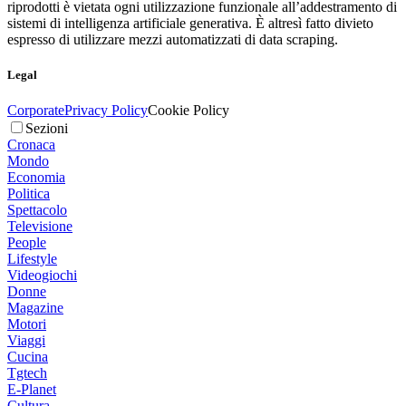
riprodotti è vietata ogni utilizzazione funzionale all’addestramento di
sistemi di intelligenza artificiale generativa. È altresì fatto divieto
espresso di utilizzare mezzi automatizzati di data scraping.
Legal
Corporate
Privacy Policy
Cookie Policy
Sezioni
Cronaca
Mondo
Economia
Politica
Spettacolo
Televisione
People
Lifestyle
Videogiochi
Donne
Magazine
Motori
Viaggi
Cucina
Tgtech
E-Planet
Cultura