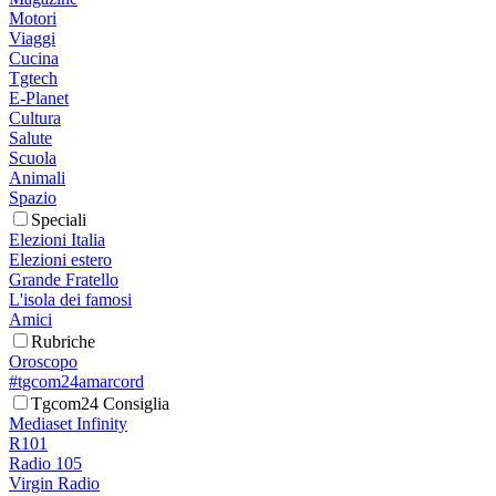
Motori
Viaggi
Cucina
Tgtech
E-Planet
Cultura
Salute
Scuola
Animali
Spazio
Speciali
Elezioni Italia
Elezioni estero
Grande Fratello
L'isola dei famosi
Amici
Rubriche
Oroscopo
#tgcom24amarcord
Tgcom24 Consiglia
Mediaset Infinity
R101
Radio 105
Virgin Radio