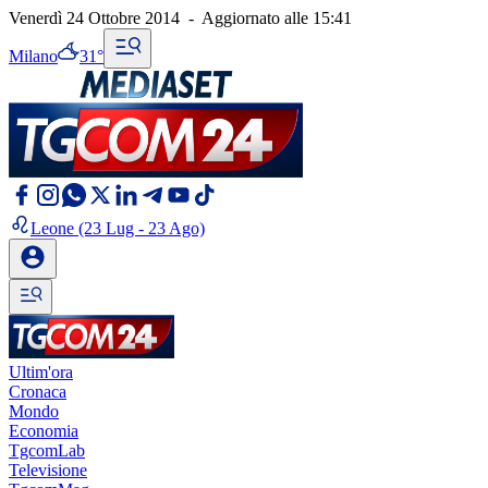
Venerdì 24 Ottobre 2014
-
Aggiornato alle
15:41
Milano
31°
Leone
(23 Lug - 23 Ago)
Ultim'ora
Cronaca
Mondo
Economia
TgcomLab
Televisione