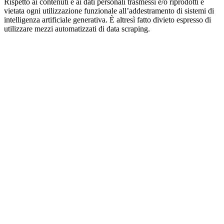
Rispetto ai contenuti e ai dati personali trasmessi e/o riprodotti è
vietata ogni utilizzazione funzionale all’addestramento di sistemi di
intelligenza artificiale generativa. È altresì fatto divieto espresso di
utilizzare mezzi automatizzati di data scraping.