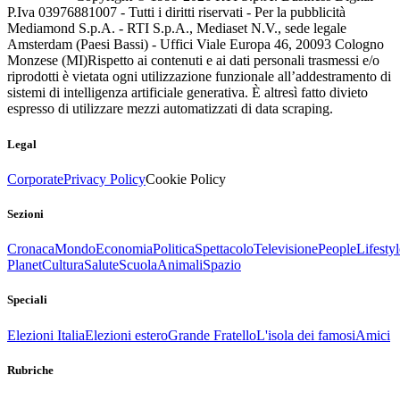
P.Iva 03976881007 - Tutti i diritti riservati - Per la pubblicità
Mediamond S.p.A. - RTI S.p.A., Mediaset N.V., sede legale
Amsterdam (Paesi Bassi) - Uffici Viale Europa 46, 20093 Cologno
Monzese (MI)
Rispetto ai contenuti e ai dati personali trasmessi e/o
riprodotti è vietata ogni utilizzazione funzionale all’addestramento di
sistemi di intelligenza artificiale generativa. È altresì fatto divieto
espresso di utilizzare mezzi automatizzati di data scraping.
Legal
Corporate
Privacy Policy
Cookie Policy
Sezioni
Cronaca
Mondo
Economia
Politica
Spettacolo
Televisione
People
Lifestyl
Planet
Cultura
Salute
Scuola
Animali
Spazio
Speciali
Elezioni Italia
Elezioni estero
Grande Fratello
L'isola dei famosi
Amici
Rubriche