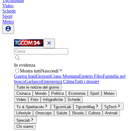
TgcomMag
Video
Schede
Sport
Meteo
In evidenza
Mostra tutti
Nascondi
Guerra Iran
Elezioni
Crans Montana
Epstein Files
Famiglia nel
bosco
Garlasco
Emergenza Clima
Tutti i dossier
Tutte le notizie del giorno
Cronaca
Mondo
Politica
Economia
Sport
Meteo
Video
Foto
Infografiche
Schede
Tv & Spettacolo
TgcomLab
TgcomMag
TgTech
Lifestyle
Oroscopo
Salute
Skuola
Cultura
Animali
Speciali
Chi siamo