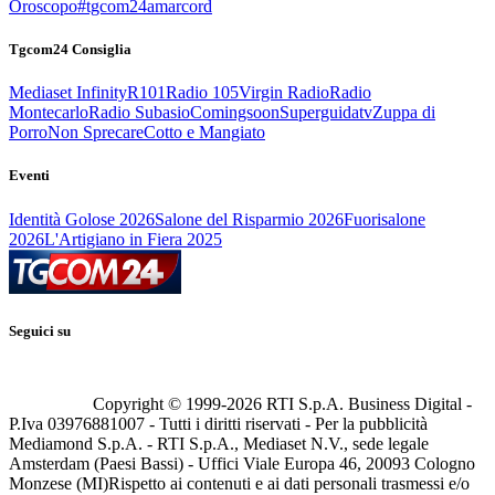
Oroscopo
#tgcom24amarcord
Tgcom24 Consiglia
Mediaset Infinity
R101
Radio 105
Virgin Radio
Radio
Montecarlo
Radio Subasio
Comingsoon
Superguidatv
Zuppa di
Porro
Non Sprecare
Cotto e Mangiato
Eventi
Identità Golose 2026
Salone del Risparmio 2026
Fuorisalone
2026
L'Artigiano in Fiera 2025
Seguici su
Copyright © 1999-
2026
RTI S.p.A. Business Digital -
P.Iva 03976881007 - Tutti i diritti riservati - Per la pubblicità
Mediamond S.p.A. - RTI S.p.A., Mediaset N.V., sede legale
Amsterdam (Paesi Bassi) - Uffici Viale Europa 46, 20093 Cologno
Monzese (MI)
Rispetto ai contenuti e ai dati personali trasmessi e/o