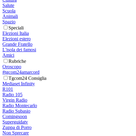
Salute
Scuola
Animali
Spazio
Speciali
Elezioni Italia
Elezioni estero
Grande Fratello
L'isola dei famosi
Amici
Rubriche
Oroscopo
#tgcom24amarcord
Tgcom24 Consiglia
Mediaset Infinity
R101
Radio 105
Virgin Radio
Radio Montecarlo
Radio Subasio
Comingsoon
Superguidatv
Zuppa di Porro
Non Sprecare