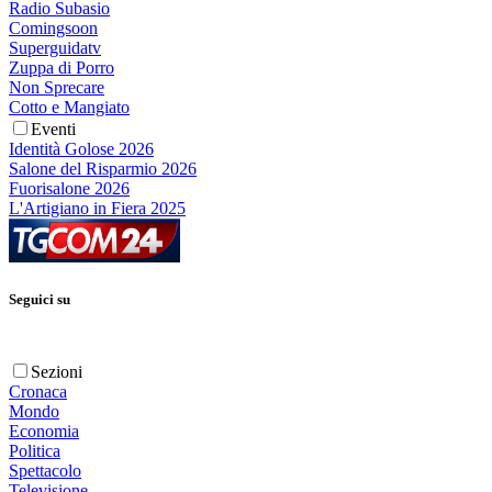
Radio Subasio
Comingsoon
Superguidatv
Zuppa di Porro
Non Sprecare
Cotto e Mangiato
Eventi
Identità Golose 2026
Salone del Risparmio 2026
Fuorisalone 2026
L'Artigiano in Fiera 2025
Seguici su
Sezioni
Cronaca
Mondo
Economia
Politica
Spettacolo
Televisione