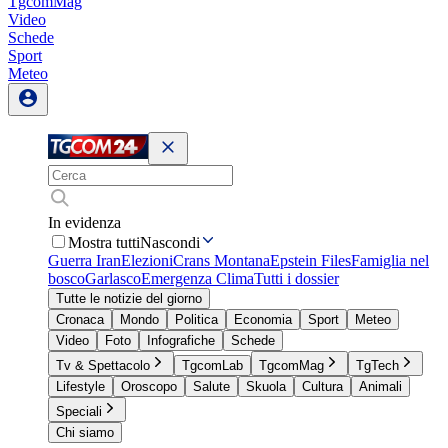
TgcomMag
Video
Schede
Sport
Meteo
In evidenza
Mostra tutti
Nascondi
Guerra Iran
Elezioni
Crans Montana
Epstein Files
Famiglia nel
bosco
Garlasco
Emergenza Clima
Tutti i dossier
Tutte le notizie del giorno
Cronaca
Mondo
Politica
Economia
Sport
Meteo
Video
Foto
Infografiche
Schede
Tv & Spettacolo
TgcomLab
TgcomMag
TgTech
Lifestyle
Oroscopo
Salute
Skuola
Cultura
Animali
Speciali
Chi siamo