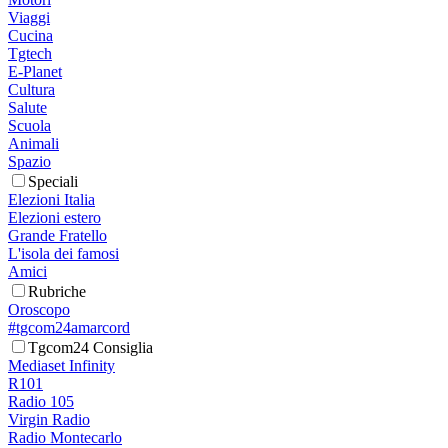
Viaggi
Cucina
Tgtech
E-Planet
Cultura
Salute
Scuola
Animali
Spazio
Speciali
Elezioni Italia
Elezioni estero
Grande Fratello
L'isola dei famosi
Amici
Rubriche
Oroscopo
#tgcom24amarcord
Tgcom24 Consiglia
Mediaset Infinity
R101
Radio 105
Virgin Radio
Radio Montecarlo