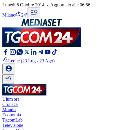
Lunedì 6 Ottobre 2014
-
Aggiornato alle
06:56
Milano
24°
Leone
(23 Lug - 23 Ago)
Ultim'ora
Cronaca
Mondo
Economia
TgcomLab
Televisione