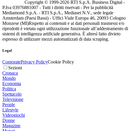
Copyright © 1999-
2026
RTI S.p.A. Business Digital -
P.Iva 03976881007 - Tutti i diritti riservati - Per la pubblicità
Mediamond S.p.A. - RTI S.p.A., Mediaset N.V., sede legale
Amsterdam (Paesi Bassi) - Uffici Viale Europa 46, 20093 Cologno
Monzese (MI)
Rispetto ai contenuti e ai dati personali trasmessi e/o
riprodotti è vietata ogni utilizzazione funzionale all’addestramento di
sistemi di intelligenza artificiale generativa. È altresì fatto divieto
espresso di utilizzare mezzi automatizzati di data scraping.
Legal
Corporate
Privacy Policy
Cookie Policy
Sezioni
Cronaca
Mondo
Economia
Politica
Spettacolo
Televisione
People
Lifestyle
Videogiochi
Donne
Magazine
Motori