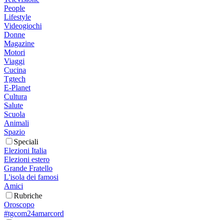
People
Lifestyle
Videogiochi
Donne
Magazine
Motori
Viaggi
Cucina
Tgtech
E-Planet
Cultura
Salute
Scuola
Animali
Spazio
Speciali
Elezioni Italia
Elezioni estero
Grande Fratello
L'isola dei famosi
Amici
Rubriche
Oroscopo
#tgcom24amarcord