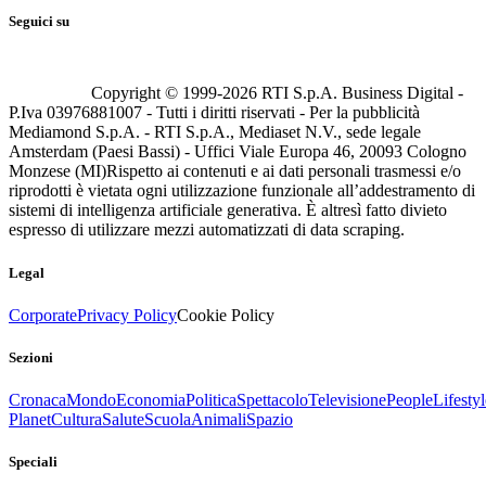
Seguici su
Copyright © 1999-
2026
RTI S.p.A. Business Digital -
P.Iva 03976881007 - Tutti i diritti riservati - Per la pubblicità
Mediamond S.p.A. - RTI S.p.A., Mediaset N.V., sede legale
Amsterdam (Paesi Bassi) - Uffici Viale Europa 46, 20093 Cologno
Monzese (MI)
Rispetto ai contenuti e ai dati personali trasmessi e/o
riprodotti è vietata ogni utilizzazione funzionale all’addestramento di
sistemi di intelligenza artificiale generativa. È altresì fatto divieto
espresso di utilizzare mezzi automatizzati di data scraping.
Legal
Corporate
Privacy Policy
Cookie Policy
Sezioni
Cronaca
Mondo
Economia
Politica
Spettacolo
Televisione
People
Lifestyl
Planet
Cultura
Salute
Scuola
Animali
Spazio
Speciali