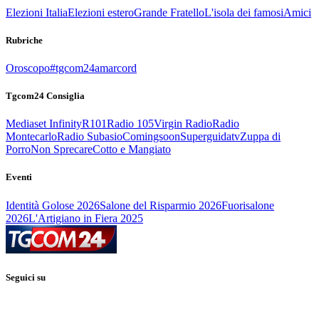
Elezioni Italia
Elezioni estero
Grande Fratello
L'isola dei famosi
Amici
Rubriche
Oroscopo
#tgcom24amarcord
Tgcom24 Consiglia
Mediaset Infinity
R101
Radio 105
Virgin Radio
Radio
Montecarlo
Radio Subasio
Comingsoon
Superguidatv
Zuppa di
Porro
Non Sprecare
Cotto e Mangiato
Eventi
Identità Golose 2026
Salone del Risparmio 2026
Fuorisalone
2026
L'Artigiano in Fiera 2025
Seguici su