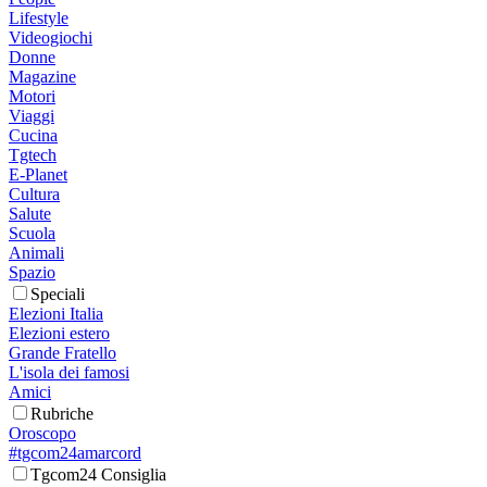
Lifestyle
Videogiochi
Donne
Magazine
Motori
Viaggi
Cucina
Tgtech
E-Planet
Cultura
Salute
Scuola
Animali
Spazio
Speciali
Elezioni Italia
Elezioni estero
Grande Fratello
L'isola dei famosi
Amici
Rubriche
Oroscopo
#tgcom24amarcord
Tgcom24 Consiglia