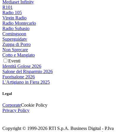
Mediaset Infinity
R101
Radio 105
Virgin Radio
Radio Montecarlo
Radio Subasio
Comingsoon
Superguidatv
Zuppa di Porro
Non Sprecare
Cotto e Mangiato
Eventi
Identità Golose 2026
Salone del Risparmio 2026
Fuorisalone 2026
L'Artigiano in Fiera 2025
Legal
Corporate
Cookie Policy
Privacy Policy
Copyright © 1999-
2026
RTI S.p.A. Business Digital - P.Iva