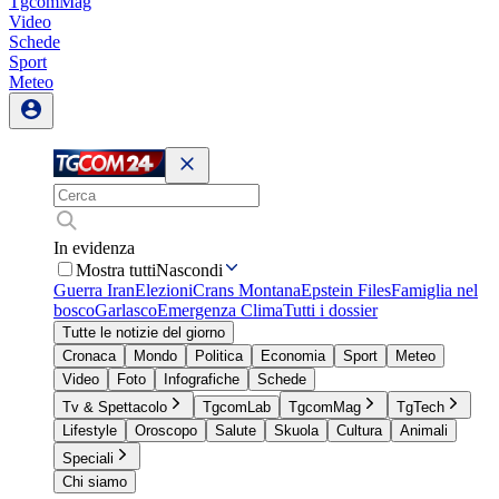
TgcomMag
Video
Schede
Sport
Meteo
In evidenza
Mostra tutti
Nascondi
Guerra Iran
Elezioni
Crans Montana
Epstein Files
Famiglia nel
bosco
Garlasco
Emergenza Clima
Tutti i dossier
Tutte le notizie del giorno
Cronaca
Mondo
Politica
Economia
Sport
Meteo
Video
Foto
Infografiche
Schede
Tv & Spettacolo
TgcomLab
TgcomMag
TgTech
Lifestyle
Oroscopo
Salute
Skuola
Cultura
Animali
Speciali
Chi siamo