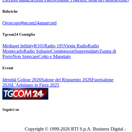
Rubriche
Oroscopo
#tgcom24amarcord
Tgcom24 Consiglia
Mediaset Infinity
R101
Radio 105
Virgin Radio
Radio
Montecarlo
Radio Subasio
Comingsoon
Superguidatv
Zuppa di
Porro
Non Sprecare
Cotto e Mangiato
Eventi
Identità Golose 2026
Salone del Risparmio 2026
Fuorisalone
2026
L'Artigiano in Fiera 2025
Seguici su
Copyright © 1999-
2026
RTI S.p.A. Business Digital -