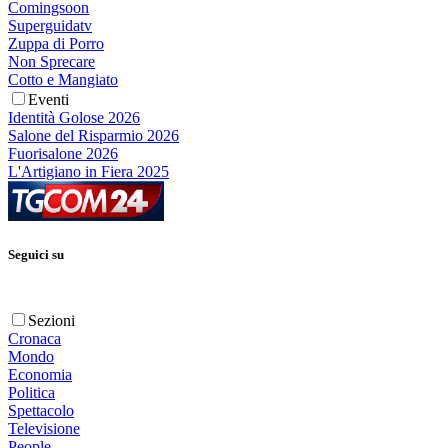
Comingsoon
Superguidatv
Zuppa di Porro
Non Sprecare
Cotto e Mangiato
Eventi
Identità Golose 2026
Salone del Risparmio 2026
Fuorisalone 2026
L'Artigiano in Fiera 2025
Seguici su
Sezioni
Cronaca
Mondo
Economia
Politica
Spettacolo
Televisione
People