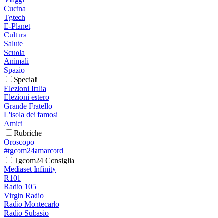
Cucina
Tgtech
E-Planet
Cultura
Salute
Scuola
Animali
Spazio
Speciali
Elezioni Italia
Elezioni estero
Grande Fratello
L'isola dei famosi
Amici
Rubriche
Oroscopo
#tgcom24amarcord
Tgcom24 Consiglia
Mediaset Infinity
R101
Radio 105
Virgin Radio
Radio Montecarlo
Radio Subasio