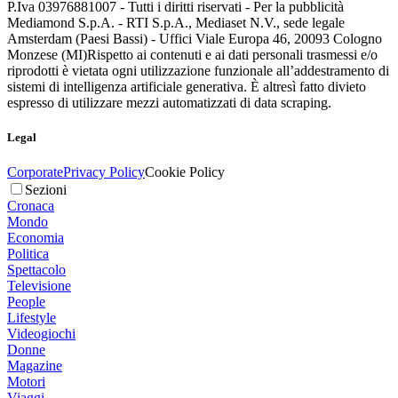
P.Iva 03976881007 - Tutti i diritti riservati - Per la pubblicità
Mediamond S.p.A. - RTI S.p.A., Mediaset N.V., sede legale
Amsterdam (Paesi Bassi) - Uffici Viale Europa 46, 20093 Cologno
Monzese (MI)
Rispetto ai contenuti e ai dati personali trasmessi e/o
riprodotti è vietata ogni utilizzazione funzionale all’addestramento di
sistemi di intelligenza artificiale generativa. È altresì fatto divieto
espresso di utilizzare mezzi automatizzati di data scraping.
Legal
Corporate
Privacy Policy
Cookie Policy
Sezioni
Cronaca
Mondo
Economia
Politica
Spettacolo
Televisione
People
Lifestyle
Videogiochi
Donne
Magazine
Motori
Viaggi