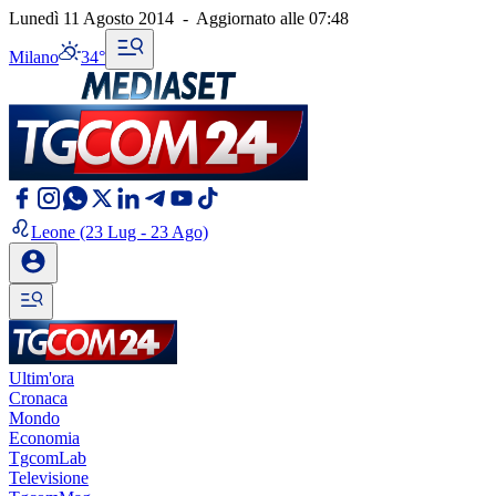
Lunedì 11 Agosto 2014
-
Aggiornato alle
07:48
Milano
34°
Leone
(23 Lug - 23 Ago)
Ultim'ora
Cronaca
Mondo
Economia
TgcomLab
Televisione