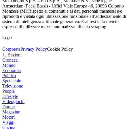
Mediamond S.p.A. - RTI S.p.A., Mediaset N.V., sede legale
Amsterdam (Paesi Bassi) - Uffici Viale Europa 46, 20093 Cologno
Monzese (MI)
Rispetto ai contenuti e ai dati personali trasmessi e/o
riprodotti è vietata ogni utilizzazione funzionale all’addestramento di
sistemi di intelligenza artificiale generativa. È altresì fatto divieto
espresso di utilizzare mezzi automatizzati di data scraping.
Legal
Corporate
Privacy Policy
Cookie Policy
Sezioni
Cronaca
Mondo
Economia
Politica
Spettacolo
Televisione
People
Lifestyle
Videogiochi
Donne
Magazine
Motori
Viaggi
Cucina