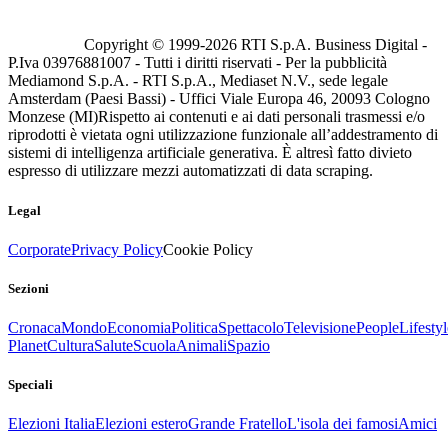
Copyright © 1999-
2026
RTI S.p.A. Business Digital -
P.Iva 03976881007 - Tutti i diritti riservati - Per la pubblicità
Mediamond S.p.A. - RTI S.p.A., Mediaset N.V., sede legale
Amsterdam (Paesi Bassi) - Uffici Viale Europa 46, 20093 Cologno
Monzese (MI)
Rispetto ai contenuti e ai dati personali trasmessi e/o
riprodotti è vietata ogni utilizzazione funzionale all’addestramento di
sistemi di intelligenza artificiale generativa. È altresì fatto divieto
espresso di utilizzare mezzi automatizzati di data scraping.
Legal
Corporate
Privacy Policy
Cookie Policy
Sezioni
Cronaca
Mondo
Economia
Politica
Spettacolo
Televisione
People
Lifestyl
Planet
Cultura
Salute
Scuola
Animali
Spazio
Speciali
Elezioni Italia
Elezioni estero
Grande Fratello
L'isola dei famosi
Amici