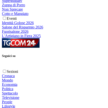
Superguidatv
Zuppa di Porro
Non Sprecare
Cotto e Mangiato
Eventi
Identità Golose 2026
Salone del Risparmio 2026
Fuorisalone 2026
L'Artigiano in Fiera 2025
Seguici su
Sezioni
Cronaca
Mondo
Economia
Politica
Spettacolo
Televisione
People
Lifestyle