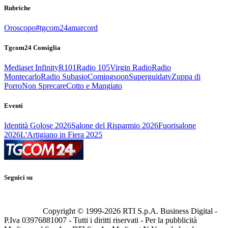
Rubriche
Oroscopo
#tgcom24amarcord
Tgcom24 Consiglia
Mediaset Infinity
R101
Radio 105
Virgin Radio
Radio
Montecarlo
Radio Subasio
Comingsoon
Superguidatv
Zuppa di
Porro
Non Sprecare
Cotto e Mangiato
Eventi
Identità Golose 2026
Salone del Risparmio 2026
Fuorisalone
2026
L'Artigiano in Fiera 2025
Seguici su
Copyright © 1999-
2026
RTI S.p.A. Business Digital -
P.Iva 03976881007 - Tutti i diritti riservati - Per la pubblicità