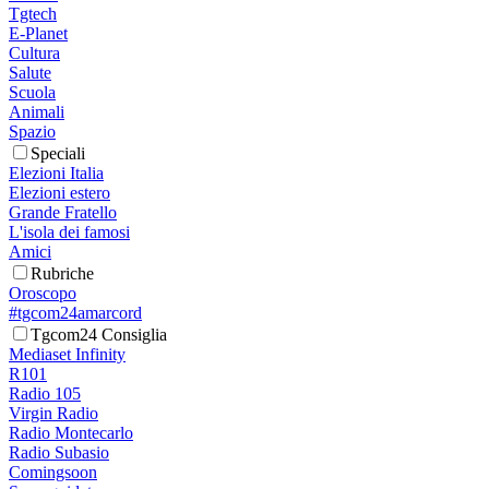
Tgtech
E-Planet
Cultura
Salute
Scuola
Animali
Spazio
Speciali
Elezioni Italia
Elezioni estero
Grande Fratello
L'isola dei famosi
Amici
Rubriche
Oroscopo
#tgcom24amarcord
Tgcom24 Consiglia
Mediaset Infinity
R101
Radio 105
Virgin Radio
Radio Montecarlo
Radio Subasio
Comingsoon