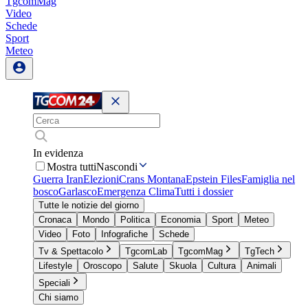
TgcomMag
Video
Schede
Sport
Meteo
In evidenza
Mostra tutti
Nascondi
Guerra Iran
Elezioni
Crans Montana
Epstein Files
Famiglia nel
bosco
Garlasco
Emergenza Clima
Tutti i dossier
Tutte le notizie del giorno
Cronaca
Mondo
Politica
Economia
Sport
Meteo
Video
Foto
Infografiche
Schede
Tv & Spettacolo
TgcomLab
TgcomMag
TgTech
Lifestyle
Oroscopo
Salute
Skuola
Cultura
Animali
Speciali
Chi siamo