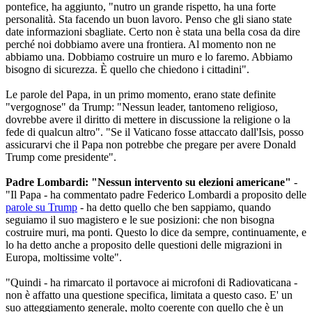
pontefice, ha aggiunto, "nutro un grande rispetto, ha una forte
personalità. Sta facendo un buon lavoro. Penso che gli siano state
date informazioni sbagliate. Certo non è stata una bella cosa da dire
perché noi dobbiamo avere una frontiera. Al momento non ne
abbiamo una. Dobbiamo costruire un muro e lo faremo. Abbiamo
bisogno di sicurezza. È quello che chiedono i cittadini".
Le parole del Papa, in un primo momento, erano state definite
"vergognose" da Trump: "Nessun leader, tantomeno religioso,
dovrebbe avere il diritto di mettere in discussione la religione o la
fede di qualcun altro". "Se il Vaticano fosse attaccato dall'Isis, posso
assicurarvi che il Papa non potrebbe che pregare per avere Donald
Trump come presidente".
Padre Lombardi: "Nessun intervento su elezioni americane"
-
"Il Papa - ha commentato padre Federico Lombardi a proposito delle
parole su Trump
- ha detto quello che ben sappiamo, quando
seguiamo il suo magistero e le sue posizioni: che non bisogna
costruire muri, ma ponti. Questo lo dice da sempre, continuamente, e
lo ha detto anche a proposito delle questioni delle migrazioni in
Europa, moltissime volte".
"Quindi - ha rimarcato il portavoce ai microfoni di Radiovaticana -
non è affatto una questione specifica, limitata a questo caso. E' un
suo atteggiamento generale, molto coerente con quello che è un