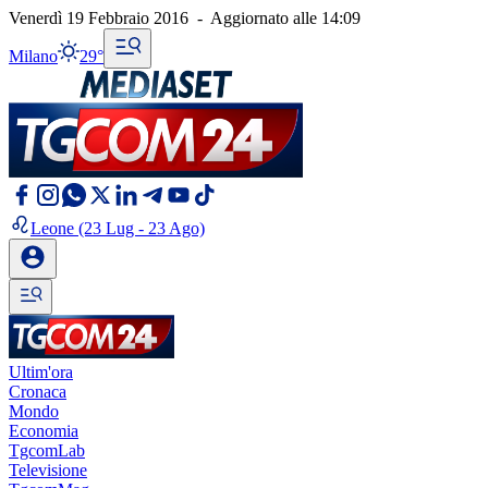
Venerdì 19 Febbraio 2016
-
Aggiornato alle
14:09
Milano
29°
Leone
(23 Lug - 23 Ago)
Ultim'ora
Cronaca
Mondo
Economia
TgcomLab
Televisione