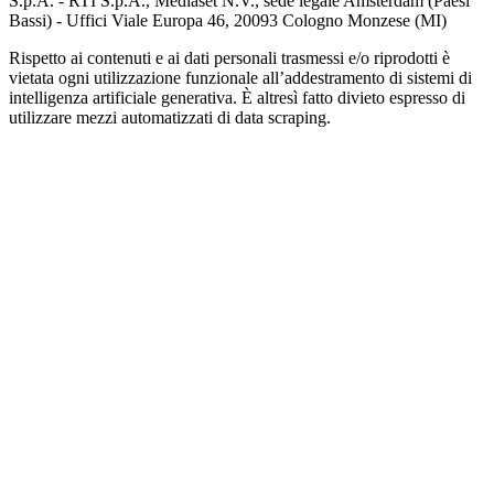
S.p.A. - RTI S.p.A., Mediaset N.V., sede legale Amsterdam (Paesi
Bassi) - Uffici Viale Europa 46, 20093 Cologno Monzese (MI)
Rispetto ai contenuti e ai dati personali trasmessi e/o riprodotti è
vietata ogni utilizzazione funzionale all’addestramento di sistemi di
intelligenza artificiale generativa. È altresì fatto divieto espresso di
utilizzare mezzi automatizzati di data scraping.