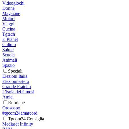
Videogiochi
Donne
Magazine
Motori
Viaggi
Cucina
Tgtech
E-Planet
Cultura
Salute
Scuola
Animali
Spazio
Speciali
Elezioni Italia
Elezioni estero
Grande Fratello
L'isola dei famosi
Amici
Rubriche
Oroscopo
#tgcom24amarcord
Tgcom24 Consiglia
Mediaset Infinity