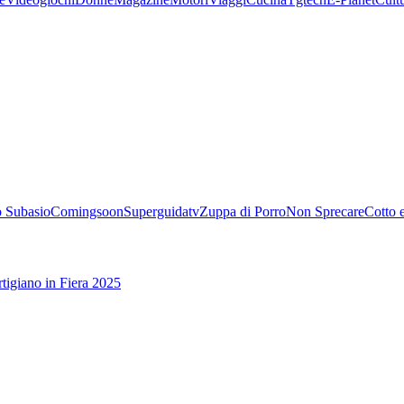
 Subasio
Comingsoon
Superguidatv
Zuppa di Porro
Non Sprecare
Cotto 
tigiano in Fiera 2025