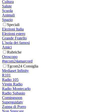
Cultura
Salute
Scuola
Animali
Spazio
Speciali
Elezioni Italia
Elezioni estero
Grande Fratello
L'isola dei famosi
Amici
Rubriche
Oroscopo
#tgcom24amarcord
Tgcom24 Consiglia
Mediaset Infinity
R101
Radio 105
Virgin Radio
Radio Montecarlo
Radio Subasio
Comingsoon
Superguidatv
Zuppa di Porro
Non Sprecare