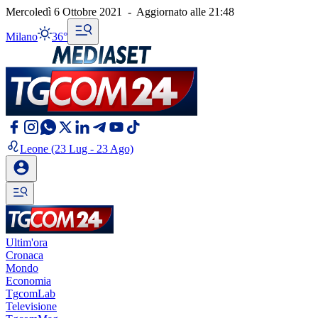
Mercoledì 6 Ottobre 2021
-
Aggiornato alle
21:48
Milano
36°
Leone
(23 Lug - 23 Ago)
Ultim'ora
Cronaca
Mondo
Economia
TgcomLab
Televisione