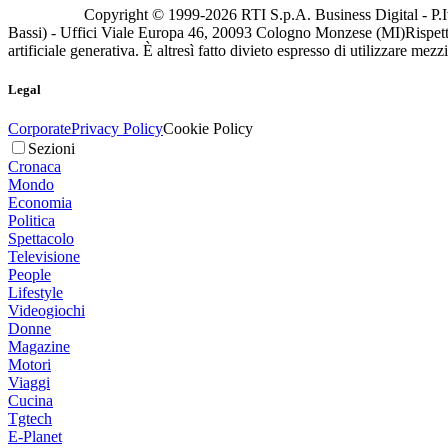
Copyright © 1999-
2026
RTI S.p.A. Business Digital - P.I
Bassi) - Uffici Viale Europa 46, 20093 Cologno Monzese (MI)
Rispett
artificiale generativa. È altresì fatto divieto espresso di utilizzare mez
Legal
Corporate
Privacy Policy
Cookie Policy
Sezioni
Cronaca
Mondo
Economia
Politica
Spettacolo
Televisione
People
Lifestyle
Videogiochi
Donne
Magazine
Motori
Viaggi
Cucina
Tgtech
E-Planet