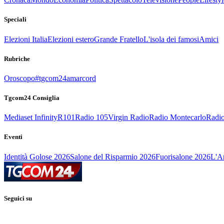
Speciali
Elezioni Italia
Elezioni estero
Grande Fratello
L'isola dei famosi
Amici
Rubriche
Oroscopo
#tgcom24amarcord
Tgcom24 Consiglia
Mediaset Infinity
R101
Radio 105
Virgin Radio
Radio Montecarlo
Radio
Eventi
Identità Golose 2026
Salone del Risparmio 2026
Fuorisalone 2026
L'Ar
Seguici su