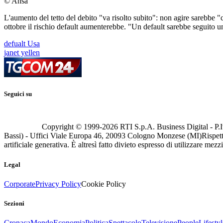
© Ansa
L'aumento del tetto del debito "va risolto subito": non agire sarebbe "
ottobre il rischio default aumenterebbe. "Un default sarebbe seguito u
defualt Usa
janet yellen
Seguici su
Copyright © 1999-
2026
RTI S.p.A. Business Digital - P.I
Bassi) - Uffici Viale Europa 46, 20093 Cologno Monzese (MI)
Rispett
artificiale generativa. È altresì fatto divieto espresso di utilizzare mez
Legal
Corporate
Privacy Policy
Cookie Policy
Sezioni
Cronaca
Mondo
Economia
Politica
Spettacolo
Televisione
People
Lifestyl