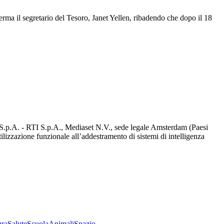
ferma il segretario del Tesoro, Janet Yellen, ribadendo che dopo il 18
d S.p.A. - RTI S.p.A., Mediaset N.V., sede legale Amsterdam (Paesi
utilizzazione funzionale all’addestramento di sistemi di intelligenza
ura
Salute
Scuola
Animali
Spazio