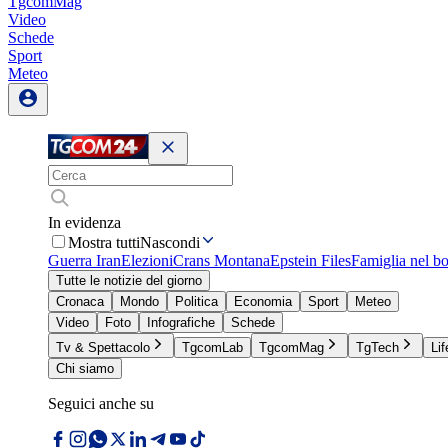
TgcomMag
Video
Schede
Sport
Meteo
In evidenza
Mostra tutti
Nascondi
Guerra Iran
Elezioni
Crans Montana
Epstein Files
Famiglia nel b
Tutte le notizie del giorno
Cronaca
Mondo
Politica
Economia
Sport
Meteo
Video
Foto
Infografiche
Schede
Tv & Spettacolo
TgcomLab
TgcomMag
TgTech
Lif
Chi siamo
Seguici anche su