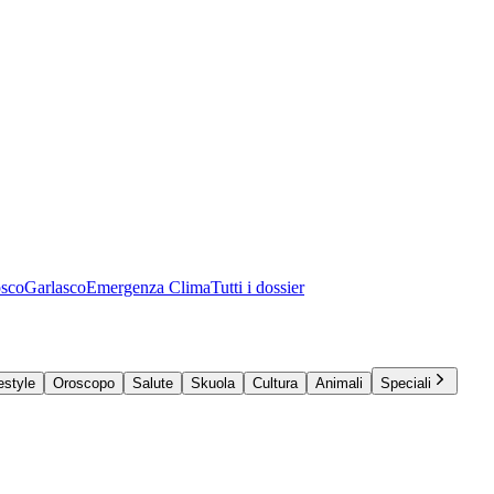
osco
Garlasco
Emergenza Clima
Tutti i dossier
estyle
Oroscopo
Salute
Skuola
Cultura
Animali
Speciali