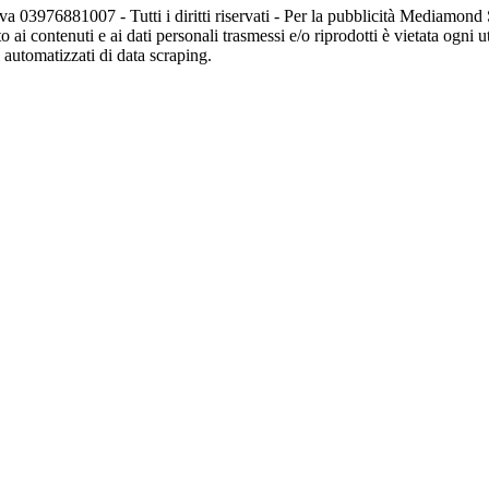
va 03976881007 - Tutti i diritti riservati - Per la pubblicità Mediamon
o ai contenuti e ai dati personali trasmessi e/o riprodotti è vietata ogni 
zi automatizzati di data scraping.