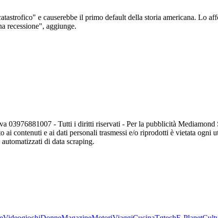
catastrofico" e causerebbe il primo default della storia americana. Lo af
na recessione", aggiunge.
va 03976881007 - Tutti i diritti riservati - Per la pubblicità Mediamon
o ai contenuti e ai dati personali trasmessi e/o riprodotti è vietata ogni 
zi automatizzati di data scraping.
e
Videogiochi
Donne
Magazine
Motori
Viaggi
Cucina
Tgtech
E-Planet
Cult