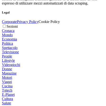
espresso di utilizzare mezzi automatizzati di data scraping.
Legal
Corporate
Privacy Policy
Cookie Policy
Sezioni
Cronaca
Mondo
Economia
Politica
Spettacolo
Televisione
People
Lifestyle
Videogiochi
Donne
Magazine
Motori
Viaggi
Cucina
Tgtech
E-Planet
Cultura
Salute