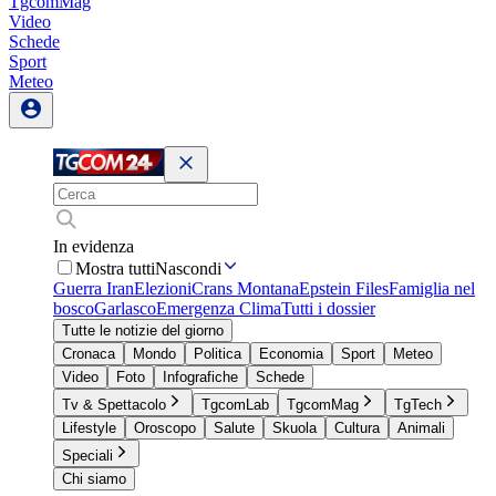
TgcomMag
Video
Schede
Sport
Meteo
In evidenza
Mostra tutti
Nascondi
Guerra Iran
Elezioni
Crans Montana
Epstein Files
Famiglia nel
bosco
Garlasco
Emergenza Clima
Tutti i dossier
Tutte le notizie del giorno
Cronaca
Mondo
Politica
Economia
Sport
Meteo
Video
Foto
Infografiche
Schede
Tv & Spettacolo
TgcomLab
TgcomMag
TgTech
Lifestyle
Oroscopo
Salute
Skuola
Cultura
Animali
Speciali
Chi siamo