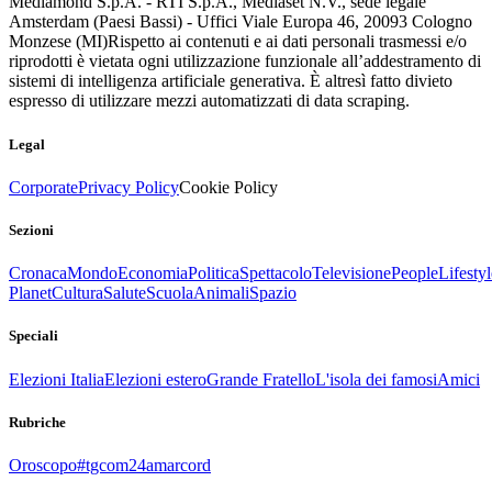
Mediamond S.p.A. - RTI S.p.A., Mediaset N.V., sede legale
Amsterdam (Paesi Bassi) - Uffici Viale Europa 46, 20093 Cologno
Monzese (MI)
Rispetto ai contenuti e ai dati personali trasmessi e/o
riprodotti è vietata ogni utilizzazione funzionale all’addestramento di
sistemi di intelligenza artificiale generativa. È altresì fatto divieto
espresso di utilizzare mezzi automatizzati di data scraping.
Legal
Corporate
Privacy Policy
Cookie Policy
Sezioni
Cronaca
Mondo
Economia
Politica
Spettacolo
Televisione
People
Lifestyl
Planet
Cultura
Salute
Scuola
Animali
Spazio
Speciali
Elezioni Italia
Elezioni estero
Grande Fratello
L'isola dei famosi
Amici
Rubriche
Oroscopo
#tgcom24amarcord