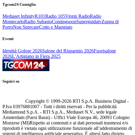
Tgcom24 Consiglia
Mediaset Infinity
R101
Radio 105
Virgin Radio
Radio
Montecarlo
Radio Subasio
Comingsoon
Superguidatv
Zuppa di
Porro
Non Sprecare
Cotto e Mangiato
Eventi
Identità Golose 2026
Salone del Risparmio 2026
Fuorisalone
2026
L'Artigiano in Fiera 2025
Seguici su
Copyright © 1999-
2026
RTI S.p.A. Business Digital -
P.Iva 03976881007 - Tutti i diritti riservati - Per la pubblicità
Mediamond S.p.A. - RTI S.p.A., Mediaset N.V., sede legale
Amsterdam (Paesi Bassi) - Uffici Viale Europa 46, 20093 Cologno
Monzese (MI)
Rispetto ai contenuti e ai dati personali trasmessi e/o
riprodotti è vietata ogni utilizzazione funzionale all’addestramento di
sistemi di intelligenza artificiale generativa. È altresì fatto divieto