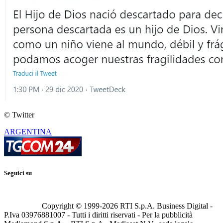
© Twitter
ARGENTINA
Seguici su
Copyright © 1999-
2026
RTI S.p.A. Business Digital -
P.Iva 03976881007 - Tutti i diritti riservati - Per la pubblicità