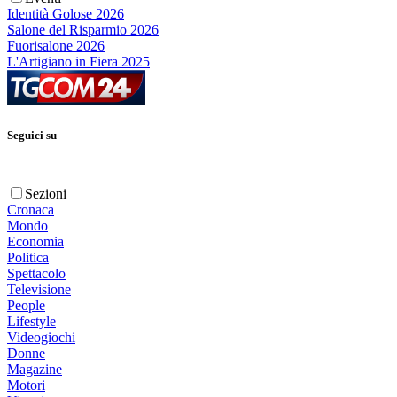
Identità Golose 2026
Salone del Risparmio 2026
Fuorisalone 2026
L'Artigiano in Fiera 2025
Seguici su
Sezioni
Cronaca
Mondo
Economia
Politica
Spettacolo
Televisione
People
Lifestyle
Videogiochi
Donne
Magazine
Motori