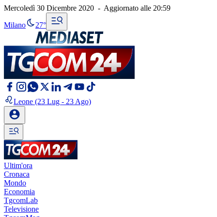
Mercoledì 30 Dicembre 2020
-
Aggiornato alle
20:59
Milano
27°
Leone
(23 Lug - 23 Ago)
Ultim'ora
Cronaca
Mondo
Economia
TgcomLab
Televisione