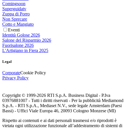
Comingsoon
Superguidatv
Zuppa di Porro
Non Sprecare
Cotto e Mangiato
Eventi
Identità Golose 2026
Salone del Risparmio 2026
Fuorisalone 2026
L'Artigiano in Fiera 2025
Legal
Corporate
Cookie Policy
Privacy Policy
Copyright © 1999-
2026
RTI S.p.A. Business Digital - P.Iva
03976881007 - Tutti i diritti riservati - Per la pubblicità Mediamond
S.p.A. - RTI S.p.A., Mediaset N.V., sede legale Amsterdam (Paesi
Bassi) - Uffici Viale Europa 46, 20093 Cologno Monzese (MI)
Rispetto ai contenuti e ai dati personali trasmessi e/o riprodotti è
vietata ogni utilizzazione funzionale all’addestramento di sistemi di