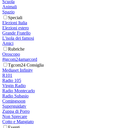
Scuola
Animali
Spazio
Speciali
Elezioni Italia
Elezioni estero
Grande Fratello
L'isola dei famosi
Amici
Rubriche
Oroscopo
#tgcom24amarcord
Tgcom24 Consiglia
Mediaset Infinity
R101
Radio 105
Virgin Radio
Radio Montecarlo
Radio Subasio
Comingsoon
Superguidatv
Zuppa di Porro
Non Sprecare
Cotto e Mangiato
Eventi