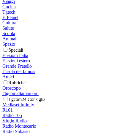
Viaggi
Cucina
Tgtech
E-Planet
Cultura
Salute
Scuola
Animali
Spazio
Speciali
Elezioni Italia
Elezioni estero
Grande Fratello
L'isola dei famosi
Amici
Rubriche
Oroscopo
#tgcom24amarcord
Tgcom24 Consiglia
Mediaset Infinity
R101
Radio 105
Virgin Radio
Radio Montecarlo
Radio Subasio