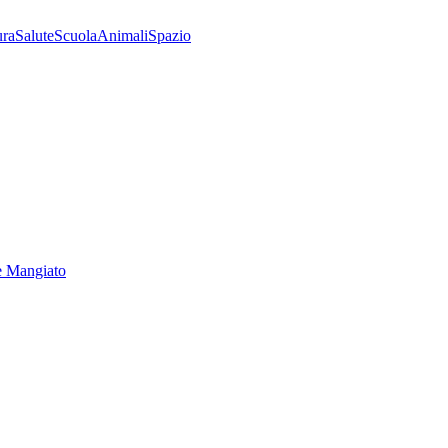
ura
Salute
Scuola
Animali
Spazio
e Mangiato