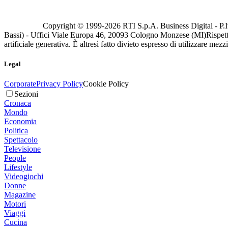
Copyright © 1999-
2026
RTI S.p.A. Business Digital - P.I
Bassi) - Uffici Viale Europa 46, 20093 Cologno Monzese (MI)
Rispett
artificiale generativa. È altresì fatto divieto espresso di utilizzare mez
Legal
Corporate
Privacy Policy
Cookie Policy
Sezioni
Cronaca
Mondo
Economia
Politica
Spettacolo
Televisione
People
Lifestyle
Videogiochi
Donne
Magazine
Motori
Viaggi
Cucina