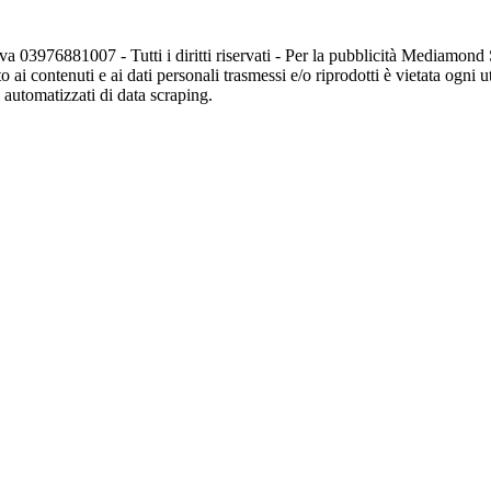
va 03976881007 - Tutti i diritti riservati - Per la pubblicità Mediamon
o ai contenuti e ai dati personali trasmessi e/o riprodotti è vietata ogni 
zi automatizzati di data scraping.