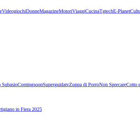
e
Videogiochi
Donne
Magazine
Motori
Viaggi
Cucina
Tgtech
E-Planet
Cult
 Subasio
Comingsoon
Superguidatv
Zuppa di Porro
Non Sprecare
Cotto 
tigiano in Fiera 2025