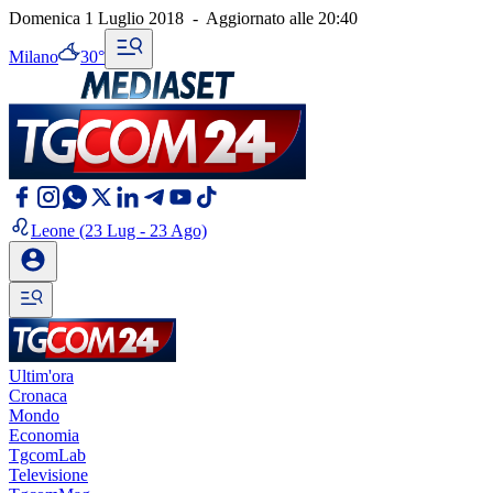
Domenica 1 Luglio 2018
-
Aggiornato alle
20:40
Milano
30°
Leone
(23 Lug - 23 Ago)
Ultim'ora
Cronaca
Mondo
Economia
TgcomLab
Televisione