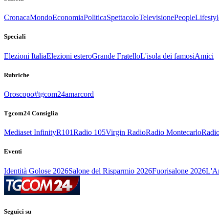
Cronaca
Mondo
Economia
Politica
Spettacolo
Televisione
People
Lifestyl
Speciali
Elezioni Italia
Elezioni estero
Grande Fratello
L'isola dei famosi
Amici
Rubriche
Oroscopo
#tgcom24amarcord
Tgcom24 Consiglia
Mediaset Infinity
R101
Radio 105
Virgin Radio
Radio Montecarlo
Radio
Eventi
Identità Golose 2026
Salone del Risparmio 2026
Fuorisalone 2026
L'Ar
Seguici su