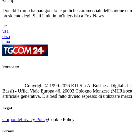
© -afp
Donald Trump ha paragonato le pratiche commerciali dell'Unione europe
presidente degli Stati Uniti in un'intervista a Fox News.
ue
usa
dazi
cina
Seguici su
Copyright © 1999-
2026
RTI S.p.A. Business Digital - P.I
Bassi) - Uffici Viale Europa 46, 20093 Cologno Monzese (MI)
Rispett
artificiale generativa. È altresì fatto divieto espresso di utilizzare mez
Legal
Corporate
Privacy Policy
Cookie Policy
Sezioni