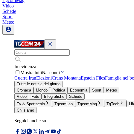
TgcomMag
Video
Schede
Sport
Meteo
In evidenza
Mostra tutti
Nascondi
Guerra Iran
Elezioni
Crans Montana
Epstein Files
Famiglia nel b
Tutte le notizie del giorno
Cronaca
Mondo
Politica
Economia
Sport
Meteo
Video
Foto
Infografiche
Schede
Tv & Spettacolo
TgcomLab
TgcomMag
TgTech
Lif
Chi siamo
Seguici anche su