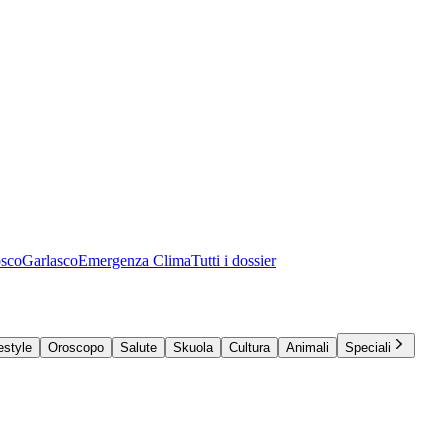
osco
Garlasco
Emergenza Clima
Tutti i dossier
estyle
Oroscopo
Salute
Skuola
Cultura
Animali
Speciali