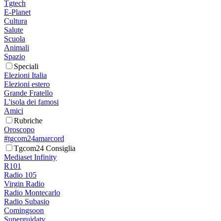
Tgtech
E-Planet
Cultura
Salute
Scuola
Animali
Spazio
Speciali
Elezioni Italia
Elezioni estero
Grande Fratello
L'isola dei famosi
Amici
Rubriche
Oroscopo
#tgcom24amarcord
Tgcom24 Consiglia
Mediaset Infinity
R101
Radio 105
Virgin Radio
Radio Montecarlo
Radio Subasio
Comingsoon
Superguidatv