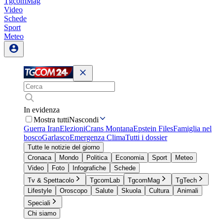
TgcomMag
Video
Schede
Sport
Meteo
In evidenza
Mostra tutti
Nascondi
Guerra Iran
Elezioni
Crans Montana
Epstein Files
Famiglia nel
bosco
Garlasco
Emergenza Clima
Tutti i dossier
Tutte le notizie del giorno
Cronaca
Mondo
Politica
Economia
Sport
Meteo
Video
Foto
Infografiche
Schede
Tv & Spettacolo
TgcomLab
TgcomMag
TgTech
Lifestyle
Oroscopo
Salute
Skuola
Cultura
Animali
Speciali
Chi siamo