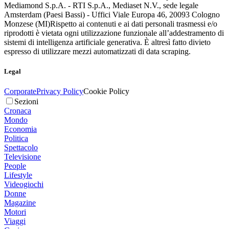
Mediamond S.p.A. - RTI S.p.A., Mediaset N.V., sede legale
Amsterdam (Paesi Bassi) - Uffici Viale Europa 46, 20093 Cologno
Monzese (MI)
Rispetto ai contenuti e ai dati personali trasmessi e/o
riprodotti è vietata ogni utilizzazione funzionale all’addestramento di
sistemi di intelligenza artificiale generativa. È altresì fatto divieto
espresso di utilizzare mezzi automatizzati di data scraping.
Legal
Corporate
Privacy Policy
Cookie Policy
Sezioni
Cronaca
Mondo
Economia
Politica
Spettacolo
Televisione
People
Lifestyle
Videogiochi
Donne
Magazine
Motori
Viaggi