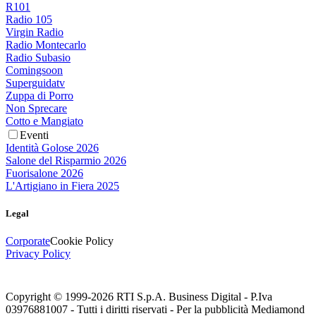
R101
Radio 105
Virgin Radio
Radio Montecarlo
Radio Subasio
Comingsoon
Superguidatv
Zuppa di Porro
Non Sprecare
Cotto e Mangiato
Eventi
Identità Golose 2026
Salone del Risparmio 2026
Fuorisalone 2026
L'Artigiano in Fiera 2025
Legal
Corporate
Cookie Policy
Privacy Policy
Copyright © 1999-
2026
RTI S.p.A. Business Digital - P.Iva
03976881007 - Tutti i diritti riservati - Per la pubblicità Mediamond