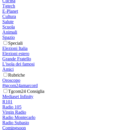
Cucina
Tgtech
E-Planet
Cultura
Salute
Scuola
Animali
Spazio
Speciali
Elezioni Italia
Elezioni estero
Grande Fratello
L'isola dei famosi
Amici
Rubriche
Oroscopo
#tgcom24amarcord
Tgcom24 Consiglia
Mediaset Infinity
R101
Radio 105
Virgin Radio
Radio Montecarlo
Radio Subasio
Comingsoon