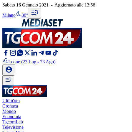
Sabato 16 Gennaio 2021
-
Aggiornato alle
13:56
Milano
30°
Leone
(23 Lug - 23 Ago)
Ultim'ora
Cronaca
Mondo
Economia
TgcomLab
Televisione