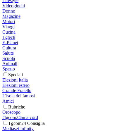
Lifestyle
Videogiochi
Donne
Magazine
Motori
Viaggi
Cucina
Tgtech
E-Planet
Cultura
Salute
Scuola
Animali
Spazio
Speciali
Elezioni Italia
Elezioni estero
Grande Fratello
L'isola dei famosi
Amici
Rubriche
Oroscopo
#tgcom24amarcord
Tgcom24 Consiglia
Mediaset Infinity