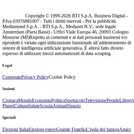
Copyright © 1999-
2026
RTI S.p.A. Business Digital -
P.Iva 03976881007 - Tutti i diritti riservati - Per la pubblicità
Mediamond S.p.A. - RTI S.p.A., Mediaset N.V., sede legale
Amsterdam (Paesi Bassi) - Uffici Viale Europa 46, 20093 Cologno
Monzese (MI)
Rispetto ai contenuti e ai dati personali trasmessi e/o
riprodotti è vietata ogni utilizzazione funzionale all’addestramento di
sistemi di intelligenza artificiale generativa. È altresì fatto divieto
espresso di utilizzare mezzi automatizzati di data scraping.
Legal
Corporate
Privacy Policy
Cookie Policy
Sezioni
Cronaca
Mondo
Economia
Politica
Spettacolo
Televisione
People
Lifestyl
Planet
Cultura
Salute
Scuola
Animali
Spazio
Speciali
Elezioni Italia
Elezioni estero
Grande Fratello
L'isola dei famosi
Amici