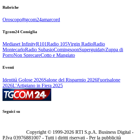
Rubriche
Oroscopo
#tgcom24amarcord
Tgcom24 Consiglia
Mediaset Infinity
R101
Radio 105
Virgin Radio
Radio
Montecarlo
Radio Subasio
Comingsoon
Superguidatv
Zuppa di
Porro
Non Sprecare
Cotto e Mangiato
Eventi
Identità Golose 2026
Salone del Risparmio 2026
Fuorisalone
2026
L'Artigiano in Fiera 2025
Seguici su
Copyright © 1999-
2026
RTI S.p.A. Business Digital -
P.Iva 03976881007 - Tutti i diritti riservati - Per la pubblicità