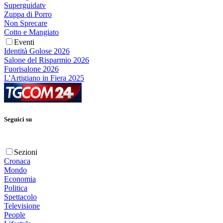
Superguidatv
Zuppa di Porro
Non Sprecare
Cotto e Mangiato
Eventi
Identità Golose 2026
Salone del Risparmio 2026
Fuorisalone 2026
L'Artigiano in Fiera 2025
Seguici su
Sezioni
Cronaca
Mondo
Economia
Politica
Spettacolo
Televisione
People