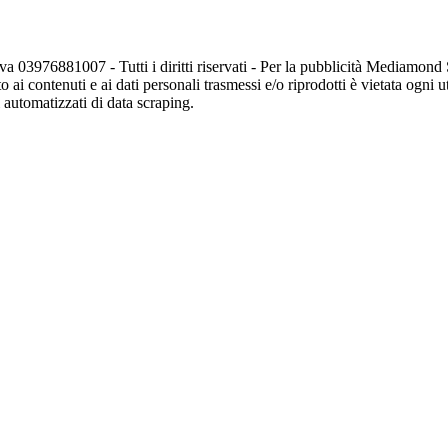
va 03976881007 - Tutti i diritti riservati - Per la pubblicità Mediamon
o ai contenuti e ai dati personali trasmessi e/o riprodotti è vietata ogni 
zi automatizzati di data scraping.