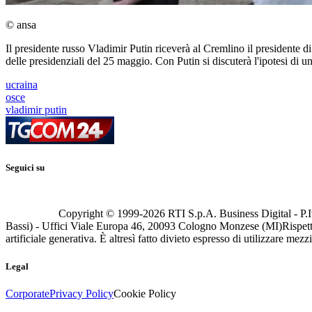
© ansa
Il presidente russo Vladimir Putin riceverà al Cremlino il presidente d
delle presidenziali del 25 maggio. Con Putin si discuterà l'ipotesi di un
ucraina
osce
vladimir putin
Seguici su
Copyright © 1999-
2026
RTI S.p.A. Business Digital - P.I
Bassi) - Uffici Viale Europa 46, 20093 Cologno Monzese (MI)
Rispett
artificiale generativa. È altresì fatto divieto espresso di utilizzare mez
Legal
Corporate
Privacy Policy
Cookie Policy