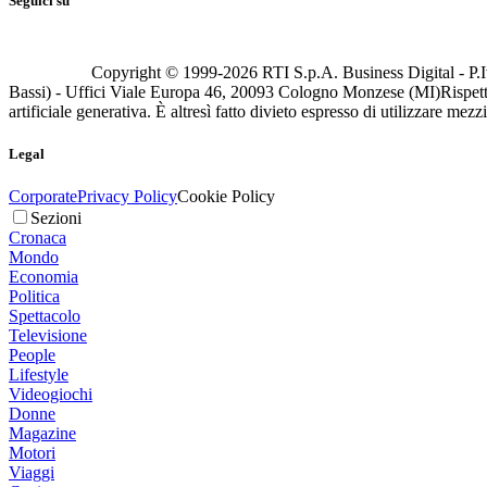
Seguici su
Copyright © 1999-
2026
RTI S.p.A. Business Digital - P.I
Bassi) - Uffici Viale Europa 46, 20093 Cologno Monzese (MI)
Rispett
artificiale generativa. È altresì fatto divieto espresso di utilizzare mez
Legal
Corporate
Privacy Policy
Cookie Policy
Sezioni
Cronaca
Mondo
Economia
Politica
Spettacolo
Televisione
People
Lifestyle
Videogiochi
Donne
Magazine
Motori
Viaggi