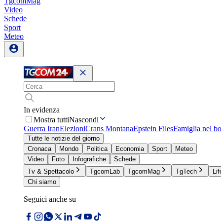
TgcomMag
Video
Schede
Sport
Meteo
In evidenza
Mostra tutti
Nascondi
Guerra Iran
Elezioni
Crans Montana
Epstein Files
Famiglia nel b
Tutte le notizie del giorno
Cronaca
Mondo
Politica
Economia
Sport
Meteo
Video
Foto
Infografiche
Schede
Tv & Spettacolo
TgcomLab
TgcomMag
TgTech
Lif
Chi siamo
Seguici anche su