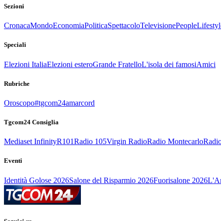
Sezioni
Cronaca
Mondo
Economia
Politica
Spettacolo
Televisione
People
Lifestyl
Speciali
Elezioni Italia
Elezioni estero
Grande Fratello
L'isola dei famosi
Amici
Rubriche
Oroscopo
#tgcom24amarcord
Tgcom24 Consiglia
Mediaset Infinity
R101
Radio 105
Virgin Radio
Radio Montecarlo
Radio
Eventi
Identità Golose 2026
Salone del Risparmio 2026
Fuorisalone 2026
L'Ar