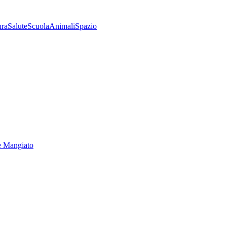
ura
Salute
Scuola
Animali
Spazio
e Mangiato