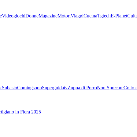
e
Videogiochi
Donne
Magazine
Motori
Viaggi
Cucina
Tgtech
E-Planet
Cult
 Subasio
Comingsoon
Superguidatv
Zuppa di Porro
Non Sprecare
Cotto 
tigiano in Fiera 2025