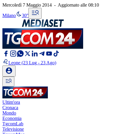
Mercoledì 7 Maggio 2014
-
Aggiornato alle
08:10
Milano
30°
Leone
(23 Lug - 23 Ago)
Ultim'ora
Cronaca
Mondo
Economia
TgcomLab
Televisione