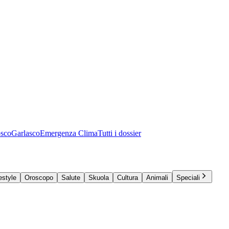
osco
Garlasco
Emergenza Clima
Tutti i dossier
estyle
Oroscopo
Salute
Skuola
Cultura
Animali
Speciali