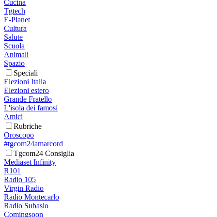
Cucina
Tgtech
E-Planet
Cultura
Salute
Scuola
Animali
Spazio
Speciali
Elezioni Italia
Elezioni estero
Grande Fratello
L'isola dei famosi
Amici
Rubriche
Oroscopo
#tgcom24amarcord
Tgcom24 Consiglia
Mediaset Infinity
R101
Radio 105
Virgin Radio
Radio Montecarlo
Radio Subasio
Comingsoon