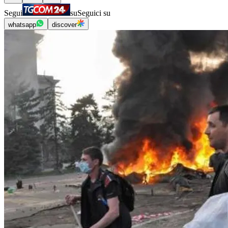
Segui
su
Seguici su
whatsapp
discover