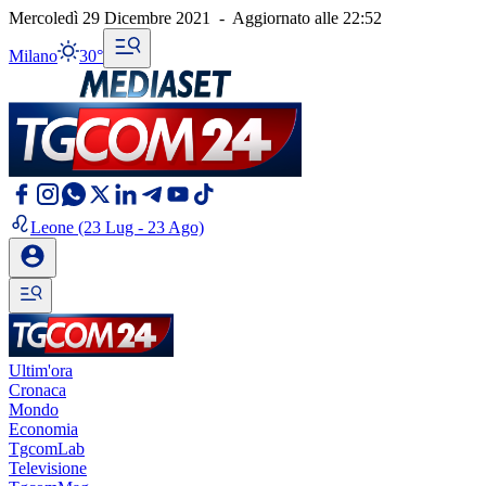
Mercoledì 29 Dicembre 2021
-
Aggiornato alle
22:52
Milano
30°
Leone
(23 Lug - 23 Ago)
Ultim'ora
Cronaca
Mondo
Economia
TgcomLab
Televisione