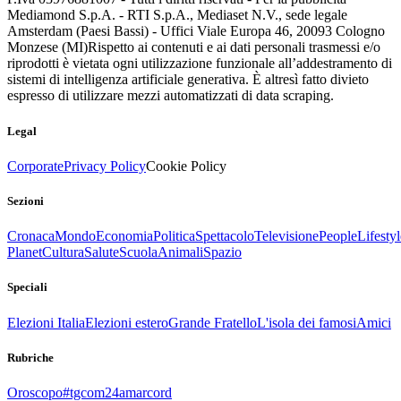
Mediamond S.p.A. - RTI S.p.A., Mediaset N.V., sede legale
Amsterdam (Paesi Bassi) - Uffici Viale Europa 46, 20093 Cologno
Monzese (MI)
Rispetto ai contenuti e ai dati personali trasmessi e/o
riprodotti è vietata ogni utilizzazione funzionale all’addestramento di
sistemi di intelligenza artificiale generativa. È altresì fatto divieto
espresso di utilizzare mezzi automatizzati di data scraping.
Legal
Corporate
Privacy Policy
Cookie Policy
Sezioni
Cronaca
Mondo
Economia
Politica
Spettacolo
Televisione
People
Lifestyl
Planet
Cultura
Salute
Scuola
Animali
Spazio
Speciali
Elezioni Italia
Elezioni estero
Grande Fratello
L'isola dei famosi
Amici
Rubriche
Oroscopo
#tgcom24amarcord