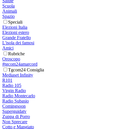
Salute
Scuola
Animali
Spazio
Speciali
Elezioni Italia
Elezioni estero
Grande Fratello
L'isola dei famosi
Amici
Rubriche
Oroscopo
#tgcom24amarcord
Tgcom24 Consiglia
Mediaset Infinity
R101
Radio 105
Virgin Radio
Radio Montecarlo
Radio Subasio
Comingsoon
Superguidatv
Zuppa di Porro
Non Sprecare
Cotto e Mangiato