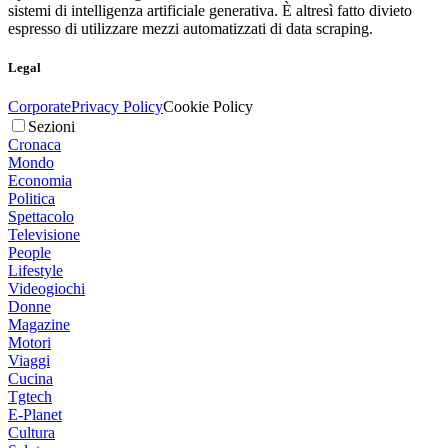
sistemi di intelligenza artificiale generativa. È altresì fatto divieto
espresso di utilizzare mezzi automatizzati di data scraping.
Legal
Corporate
Privacy Policy
Cookie Policy
Sezioni
Cronaca
Mondo
Economia
Politica
Spettacolo
Televisione
People
Lifestyle
Videogiochi
Donne
Magazine
Motori
Viaggi
Cucina
Tgtech
E-Planet
Cultura