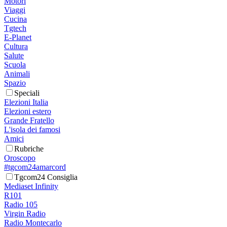
Motori
Viaggi
Cucina
Tgtech
E-Planet
Cultura
Salute
Scuola
Animali
Spazio
Speciali
Elezioni Italia
Elezioni estero
Grande Fratello
L'isola dei famosi
Amici
Rubriche
Oroscopo
#tgcom24amarcord
Tgcom24 Consiglia
Mediaset Infinity
R101
Radio 105
Virgin Radio
Radio Montecarlo