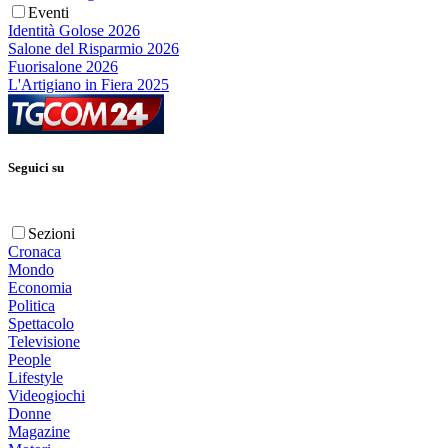
Eventi
Identità Golose 2026
Salone del Risparmio 2026
Fuorisalone 2026
L'Artigiano in Fiera 2025
Seguici su
Sezioni
Cronaca
Mondo
Economia
Politica
Spettacolo
Televisione
People
Lifestyle
Videogiochi
Donne
Magazine