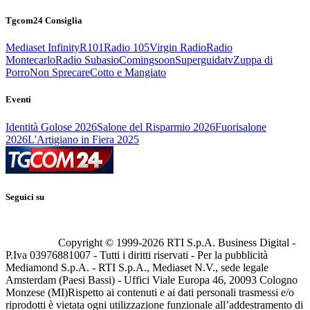
Tgcom24 Consiglia
Mediaset Infinity
R101
Radio 105
Virgin Radio
Radio
Montecarlo
Radio Subasio
Comingsoon
Superguidatv
Zuppa di
Porro
Non Sprecare
Cotto e Mangiato
Eventi
Identità Golose 2026
Salone del Risparmio 2026
Fuorisalone
2026
L'Artigiano in Fiera 2025
Seguici su
Copyright © 1999-
2026
RTI S.p.A. Business Digital -
P.Iva 03976881007 - Tutti i diritti riservati - Per la pubblicità
Mediamond S.p.A. - RTI S.p.A., Mediaset N.V., sede legale
Amsterdam (Paesi Bassi) - Uffici Viale Europa 46, 20093 Cologno
Monzese (MI)
Rispetto ai contenuti e ai dati personali trasmessi e/o
riprodotti è vietata ogni utilizzazione funzionale all’addestramento di