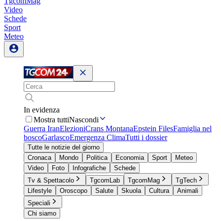
TgcomMag
Video
Schede
Sport
Meteo
In evidenza
Mostra tutti
Nascondi
Guerra Iran
Elezioni
Crans Montana
Epstein Files
Famiglia nel
bosco
Garlasco
Emergenza Clima
Tutti i dossier
Tutte le notizie del giorno
Cronaca
Mondo
Politica
Economia
Sport
Meteo
Video
Foto
Infografiche
Schede
Tv & Spettacolo
TgcomLab
TgcomMag
TgTech
Lifestyle
Oroscopo
Salute
Skuola
Cultura
Animali
Speciali
Chi siamo