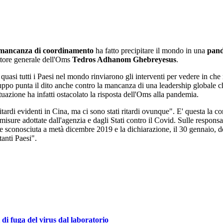
 e mancanza di coordinamento
ha fatto precipitare il mondo in una
pand
ettore generale dell'Oms
Tedros Adhanom Ghebreyesus
.
 quasi tutti i Paesi nel mondo rinviarono gli interventi per vedere in che 
gruppo punta il dito anche contro la mancanza di una leadership globale
situazione ha infatti ostacolato la risposta dell'Oms alla pandemia.
ritardi evidenti in Cina, ma ci sono stati ritardi ovunque". E' questa la
 misure adottate dall'agenzia e dagli Stati contro il Covid. Sulle respon
nite sconosciuta a metà dicembre 2019 e la dichiarazione, il 30 gennaio,
tanti Paesi".
i di fuga del virus dal laboratorio