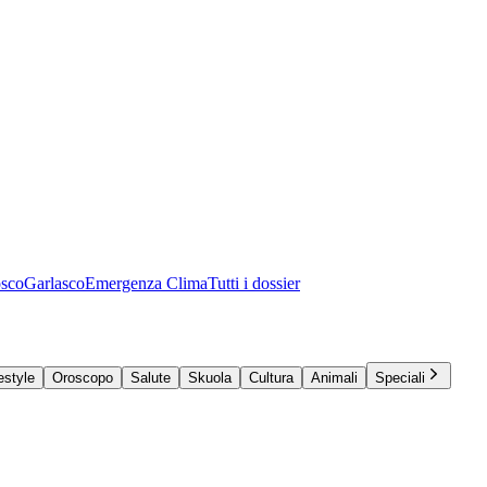
osco
Garlasco
Emergenza Clima
Tutti i dossier
estyle
Oroscopo
Salute
Skuola
Cultura
Animali
Speciali