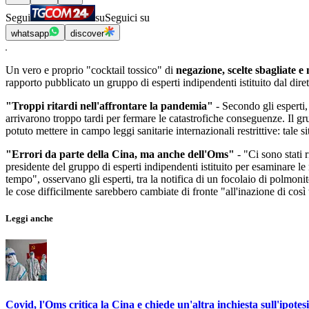
Segui
su
Seguici su
whatsapp
discover
Un vero e proprio "cocktail tossico" di
negazione, scelte sbagliate
rapporto pubblicato un gruppo di esperti indipendenti istituito dal dir
"Troppi ritardi nell'affrontare la pandemia"
- Secondo gli esperti,
arrivarono troppo tardi per fermare le catastrofiche conseguenze. Il 
potuto mettere in campo leggi sanitarie internazionali restrittive: tale 
"Errori da parte della Cina, ma anche dell'Oms"
- "Ci sono stati 
presidente del gruppo di esperti indipendenti istituito per esaminare le
tempo", osservano gli esperti, tra la notifica di un focolaio di polmo
le cose difficilmente sarebbero cambiate di fronte "all'inazione di così 
Leggi anche
Covid, l'Oms critica la Cina e chiede un'altra inchiesta sull'ipotes