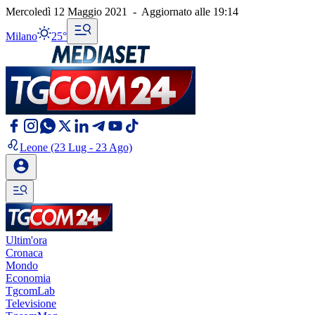
Mercoledì 12 Maggio 2021
-
Aggiornato alle
19:14
Milano
25°
Leone
(23 Lug - 23 Ago)
Ultim'ora
Cronaca
Mondo
Economia
TgcomLab
Televisione