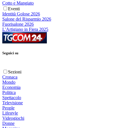
Cotto e Mangiato
Eventi
Identità Golose 2026
Salone del Risparmio 2026
Fuorisalone 2026
L'Artigiano in Fiera 2025
Seguici su
Sezioni
Cronaca
Mondo
Economia
Politica
Spettacolo
Televisione
People
Lifestyle
Videogiochi
Donne