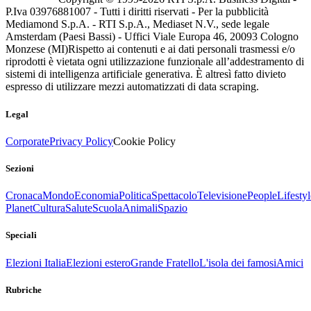
P.Iva 03976881007 - Tutti i diritti riservati - Per la pubblicità
Mediamond S.p.A. - RTI S.p.A., Mediaset N.V., sede legale
Amsterdam (Paesi Bassi) - Uffici Viale Europa 46, 20093 Cologno
Monzese (MI)
Rispetto ai contenuti e ai dati personali trasmessi e/o
riprodotti è vietata ogni utilizzazione funzionale all’addestramento di
sistemi di intelligenza artificiale generativa. È altresì fatto divieto
espresso di utilizzare mezzi automatizzati di data scraping.
Legal
Corporate
Privacy Policy
Cookie Policy
Sezioni
Cronaca
Mondo
Economia
Politica
Spettacolo
Televisione
People
Lifestyl
Planet
Cultura
Salute
Scuola
Animali
Spazio
Speciali
Elezioni Italia
Elezioni estero
Grande Fratello
L'isola dei famosi
Amici
Rubriche