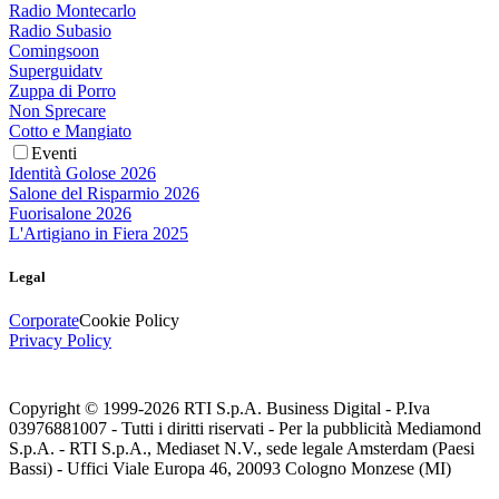
Radio Montecarlo
Radio Subasio
Comingsoon
Superguidatv
Zuppa di Porro
Non Sprecare
Cotto e Mangiato
Eventi
Identità Golose 2026
Salone del Risparmio 2026
Fuorisalone 2026
L'Artigiano in Fiera 2025
Legal
Corporate
Cookie Policy
Privacy Policy
Copyright © 1999-
2026
RTI S.p.A. Business Digital - P.Iva
03976881007 - Tutti i diritti riservati - Per la pubblicità Mediamond
S.p.A. - RTI S.p.A., Mediaset N.V., sede legale Amsterdam (Paesi
Bassi) - Uffici Viale Europa 46, 20093 Cologno Monzese (MI)