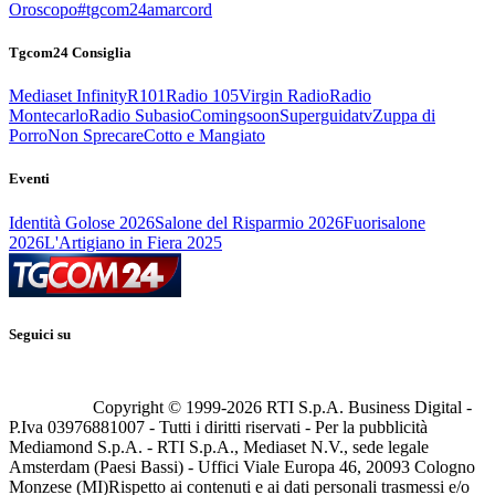
Oroscopo
#tgcom24amarcord
Tgcom24 Consiglia
Mediaset Infinity
R101
Radio 105
Virgin Radio
Radio
Montecarlo
Radio Subasio
Comingsoon
Superguidatv
Zuppa di
Porro
Non Sprecare
Cotto e Mangiato
Eventi
Identità Golose 2026
Salone del Risparmio 2026
Fuorisalone
2026
L'Artigiano in Fiera 2025
Seguici su
Copyright © 1999-
2026
RTI S.p.A. Business Digital -
P.Iva 03976881007 - Tutti i diritti riservati - Per la pubblicità
Mediamond S.p.A. - RTI S.p.A., Mediaset N.V., sede legale
Amsterdam (Paesi Bassi) - Uffici Viale Europa 46, 20093 Cologno
Monzese (MI)
Rispetto ai contenuti e ai dati personali trasmessi e/o