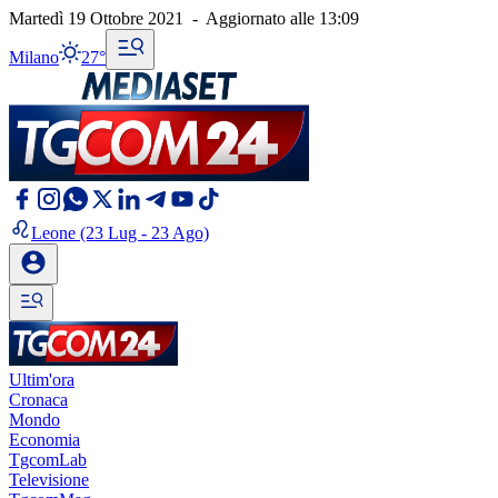
Martedì 19 Ottobre 2021
-
Aggiornato alle
13:09
Milano
27°
Leone
(23 Lug - 23 Ago)
Ultim'ora
Cronaca
Mondo
Economia
TgcomLab
Televisione