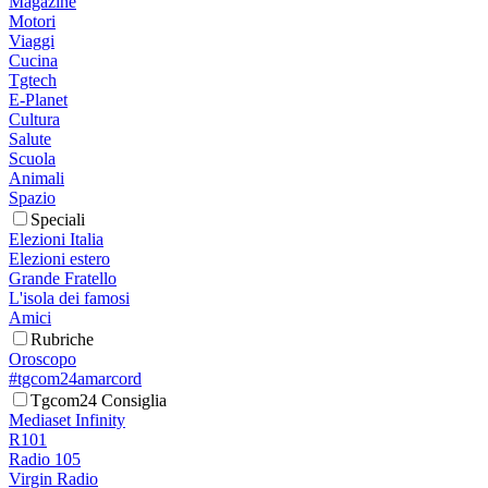
Magazine
Motori
Viaggi
Cucina
Tgtech
E-Planet
Cultura
Salute
Scuola
Animali
Spazio
Speciali
Elezioni Italia
Elezioni estero
Grande Fratello
L'isola dei famosi
Amici
Rubriche
Oroscopo
#tgcom24amarcord
Tgcom24 Consiglia
Mediaset Infinity
R101
Radio 105
Virgin Radio