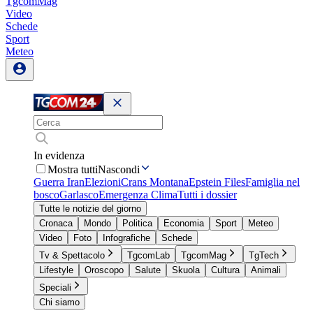
TgcomMag
Video
Schede
Sport
Meteo
In evidenza
Mostra tutti
Nascondi
Guerra Iran
Elezioni
Crans Montana
Epstein Files
Famiglia nel
bosco
Garlasco
Emergenza Clima
Tutti i dossier
Tutte le notizie del giorno
Cronaca
Mondo
Politica
Economia
Sport
Meteo
Video
Foto
Infografiche
Schede
Tv & Spettacolo
TgcomLab
TgcomMag
TgTech
Lifestyle
Oroscopo
Salute
Skuola
Cultura
Animali
Speciali
Chi siamo