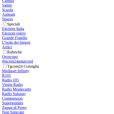
Cultura
Salute
Scuola
Animali
Spazio
Speciali
Elezioni Italia
Elezioni estero
Grande Fratello
L'isola dei famosi
Amici
Rubriche
Oroscopo
#tgcom24amarcord
Tgcom24 Consiglia
Mediaset Infinity
R101
Radio 105
Virgin Radio
Radio Montecarlo
Radio Subasio
Comingsoon
Superguidatv
Zuppa di Porro
Non Sprecare