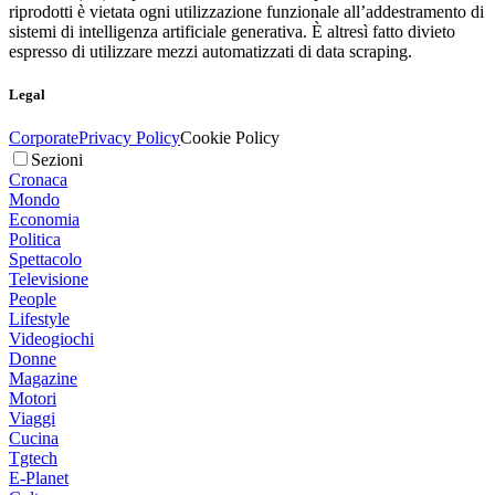
riprodotti è vietata ogni utilizzazione funzionale all’addestramento di
sistemi di intelligenza artificiale generativa. È altresì fatto divieto
espresso di utilizzare mezzi automatizzati di data scraping.
Legal
Corporate
Privacy Policy
Cookie Policy
Sezioni
Cronaca
Mondo
Economia
Politica
Spettacolo
Televisione
People
Lifestyle
Videogiochi
Donne
Magazine
Motori
Viaggi
Cucina
Tgtech
E-Planet