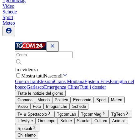
TgcomMag
Video
Schede
Sport
Meteo
In evidenza
Mostra tutti
Nascondi
Guerra Iran
Elezioni
Crans Montana
Epstein Files
Famiglia nel
bosco
Garlasco
Emergenza Clima
Tutti i dossier
Tutte le notizie del giorno
Cronaca
Mondo
Politica
Economia
Sport
Meteo
Video
Foto
Infografiche
Schede
Tv & Spettacolo
TgcomLab
TgcomMag
TgTech
Lifestyle
Oroscopo
Salute
Skuola
Cultura
Animali
Speciali
Chi siamo