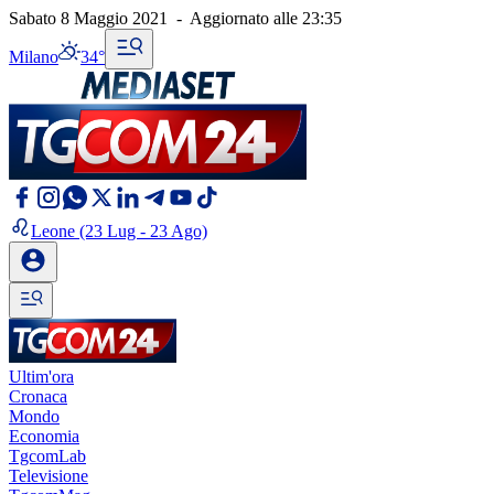
Sabato 8 Maggio 2021
-
Aggiornato alle
23:35
Milano
34°
Leone
(23 Lug - 23 Ago)
Ultim'ora
Cronaca
Mondo
Economia
TgcomLab
Televisione