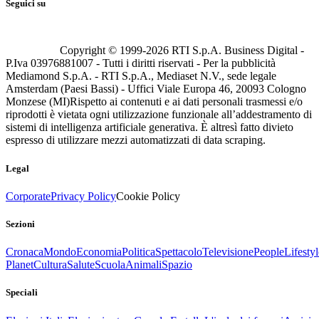
Seguici su
Copyright © 1999-
2026
RTI S.p.A. Business Digital -
P.Iva 03976881007 - Tutti i diritti riservati - Per la pubblicità
Mediamond S.p.A. - RTI S.p.A., Mediaset N.V., sede legale
Amsterdam (Paesi Bassi) - Uffici Viale Europa 46, 20093 Cologno
Monzese (MI)
Rispetto ai contenuti e ai dati personali trasmessi e/o
riprodotti è vietata ogni utilizzazione funzionale all’addestramento di
sistemi di intelligenza artificiale generativa. È altresì fatto divieto
espresso di utilizzare mezzi automatizzati di data scraping.
Legal
Corporate
Privacy Policy
Cookie Policy
Sezioni
Cronaca
Mondo
Economia
Politica
Spettacolo
Televisione
People
Lifestyl
Planet
Cultura
Salute
Scuola
Animali
Spazio
Speciali