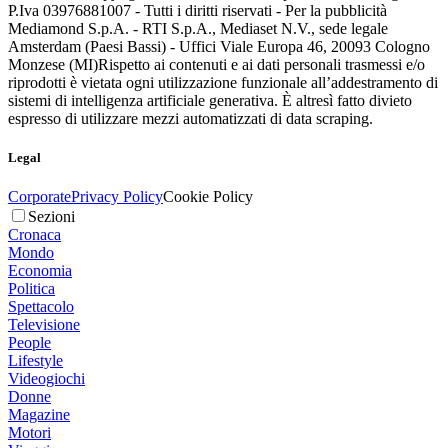
P.Iva 03976881007 - Tutti i diritti riservati - Per la pubblicità
Mediamond S.p.A. - RTI S.p.A., Mediaset N.V., sede legale
Amsterdam (Paesi Bassi) - Uffici Viale Europa 46, 20093 Cologno
Monzese (MI)
Rispetto ai contenuti e ai dati personali trasmessi e/o
riprodotti è vietata ogni utilizzazione funzionale all’addestramento di
sistemi di intelligenza artificiale generativa. È altresì fatto divieto
espresso di utilizzare mezzi automatizzati di data scraping.
Legal
Corporate
Privacy Policy
Cookie Policy
Sezioni
Cronaca
Mondo
Economia
Politica
Spettacolo
Televisione
People
Lifestyle
Videogiochi
Donne
Magazine
Motori