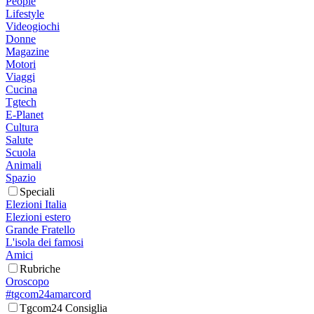
People
Lifestyle
Videogiochi
Donne
Magazine
Motori
Viaggi
Cucina
Tgtech
E-Planet
Cultura
Salute
Scuola
Animali
Spazio
Speciali
Elezioni Italia
Elezioni estero
Grande Fratello
L'isola dei famosi
Amici
Rubriche
Oroscopo
#tgcom24amarcord
Tgcom24 Consiglia