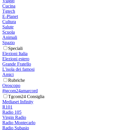
Viaggi
Cucina
Tgtech
E-Planet
Cultura
Salute
Scuola
Animali
Spazio
Speciali
Elezioni Italia
Elezioni estero
Grande Fratello
L'isola dei famosi
Amici
Rubriche
Oroscopo
#tgcom24amarcord
Tgcom24 Consiglia
Mediaset Infinity
R101
Radio 105
Virgin Radio
Radio Montecarlo
Radio Subasio