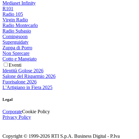
Mediaset Infinity
R101
Radio 105
Virgin Radio
Radio Montecarlo
Radio Subasio
Comingsoon
Superguidatv
Zuppa di Porro
Non Sprecare
Cotto e Mangiato
Eventi
Identità Golose 2026
Salone del Risparmio 2026
Fuorisalone 2026
L'Artigiano in Fiera 2025
Legal
Corporate
Cookie Policy
Privacy Policy
Copyright © 1999-
2026
RTI S.p.A. Business Digital - P.Iva