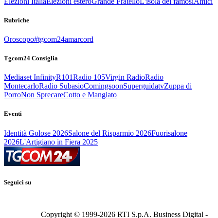
Elezioni Italia
Elezioni estero
Grande Fratello
L'isola dei famosi
Amici
Rubriche
Oroscopo
#tgcom24amarcord
Tgcom24 Consiglia
Mediaset Infinity
R101
Radio 105
Virgin Radio
Radio
Montecarlo
Radio Subasio
Comingsoon
Superguidatv
Zuppa di
Porro
Non Sprecare
Cotto e Mangiato
Eventi
Identità Golose 2026
Salone del Risparmio 2026
Fuorisalone
2026
L'Artigiano in Fiera 2025
Seguici su
Copyright © 1999-
2026
RTI S.p.A. Business Digital -