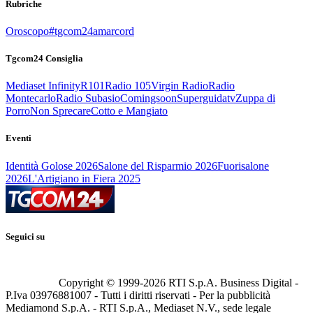
Rubriche
Oroscopo
#tgcom24amarcord
Tgcom24 Consiglia
Mediaset Infinity
R101
Radio 105
Virgin Radio
Radio
Montecarlo
Radio Subasio
Comingsoon
Superguidatv
Zuppa di
Porro
Non Sprecare
Cotto e Mangiato
Eventi
Identità Golose 2026
Salone del Risparmio 2026
Fuorisalone
2026
L'Artigiano in Fiera 2025
Seguici su
Copyright © 1999-
2026
RTI S.p.A. Business Digital -
P.Iva 03976881007 - Tutti i diritti riservati - Per la pubblicità
Mediamond S.p.A. - RTI S.p.A., Mediaset N.V., sede legale