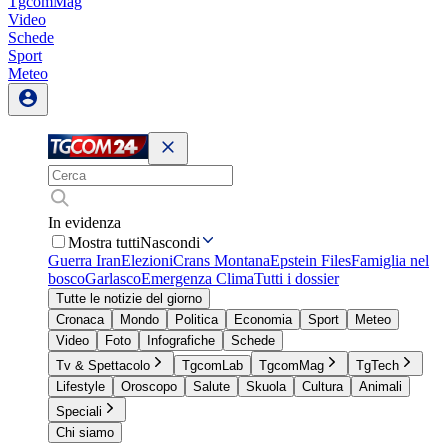
TgcomMag
Video
Schede
Sport
Meteo
In evidenza
Mostra tutti
Nascondi
Guerra Iran
Elezioni
Crans Montana
Epstein Files
Famiglia nel
bosco
Garlasco
Emergenza Clima
Tutti i dossier
Tutte le notizie del giorno
Cronaca
Mondo
Politica
Economia
Sport
Meteo
Video
Foto
Infografiche
Schede
Tv & Spettacolo
TgcomLab
TgcomMag
TgTech
Lifestyle
Oroscopo
Salute
Skuola
Cultura
Animali
Speciali
Chi siamo