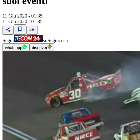
suoi eventi
11 Giu 2020 - 01:35
11 Giu 2020 - 01:35
Segui
su
Seguici su
whatsapp
discover