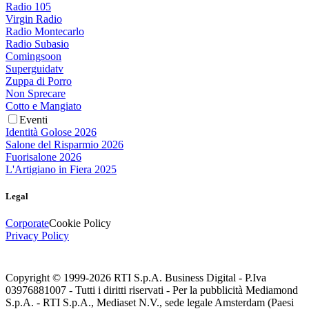
Radio 105
Virgin Radio
Radio Montecarlo
Radio Subasio
Comingsoon
Superguidatv
Zuppa di Porro
Non Sprecare
Cotto e Mangiato
Eventi
Identità Golose 2026
Salone del Risparmio 2026
Fuorisalone 2026
L'Artigiano in Fiera 2025
Legal
Corporate
Cookie Policy
Privacy Policy
Copyright © 1999-
2026
RTI S.p.A. Business Digital - P.Iva
03976881007 - Tutti i diritti riservati - Per la pubblicità Mediamond
S.p.A. - RTI S.p.A., Mediaset N.V., sede legale Amsterdam (Paesi