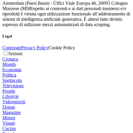
Amsterdam (Paesi Bassi) - Uffici Viale Europa 46, 20093 Cologno
Monzese (MI)
Rispetto ai contenuti e ai dati personali trasmessi e/o
riprodotti è vietata ogni utilizzazione funzionale all’addestramento di
sistemi di intelligenza artificiale generativa. È altresì fatto divieto
espresso di utilizzare mezzi automatizzati di data scraping.
Legal
Corporate
Privacy Policy
Cookie Policy
Sezioni
Cronaca
Mondo
Economia
Politica
Spettacolo
Televisione
People
Lifestyle
Videogiochi
Donne
Magazine
Motori
Viaggi
Cucina