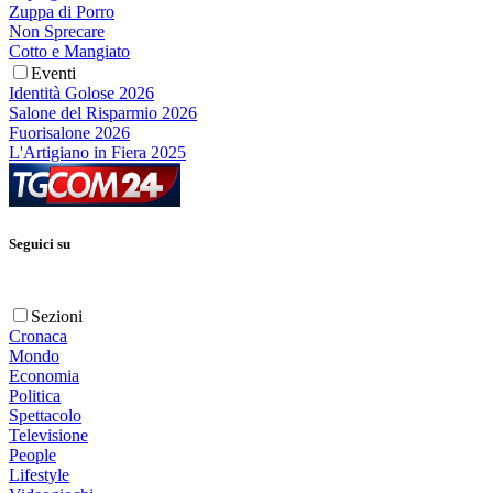
Zuppa di Porro
Non Sprecare
Cotto e Mangiato
Eventi
Identità Golose 2026
Salone del Risparmio 2026
Fuorisalone 2026
L'Artigiano in Fiera 2025
Seguici su
Sezioni
Cronaca
Mondo
Economia
Politica
Spettacolo
Televisione
People
Lifestyle