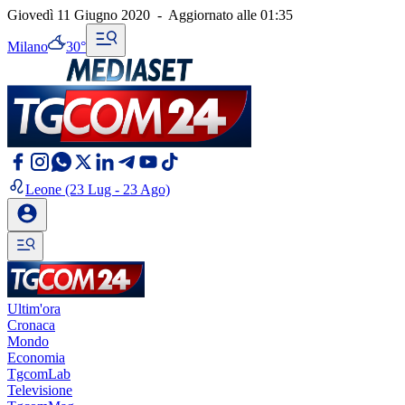
Giovedì 11 Giugno 2020
-
Aggiornato alle
01:35
Milano
30°
Leone
(23 Lug - 23 Ago)
Ultim'ora
Cronaca
Mondo
Economia
TgcomLab
Televisione