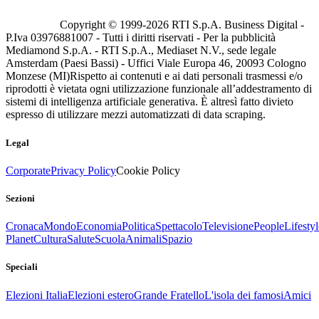
Copyright © 1999-
2026
RTI S.p.A. Business Digital -
P.Iva 03976881007 - Tutti i diritti riservati - Per la pubblicità
Mediamond S.p.A. - RTI S.p.A., Mediaset N.V., sede legale
Amsterdam (Paesi Bassi) - Uffici Viale Europa 46, 20093 Cologno
Monzese (MI)
Rispetto ai contenuti e ai dati personali trasmessi e/o
riprodotti è vietata ogni utilizzazione funzionale all’addestramento di
sistemi di intelligenza artificiale generativa. È altresì fatto divieto
espresso di utilizzare mezzi automatizzati di data scraping.
Legal
Corporate
Privacy Policy
Cookie Policy
Sezioni
Cronaca
Mondo
Economia
Politica
Spettacolo
Televisione
People
Lifestyl
Planet
Cultura
Salute
Scuola
Animali
Spazio
Speciali
Elezioni Italia
Elezioni estero
Grande Fratello
L'isola dei famosi
Amici