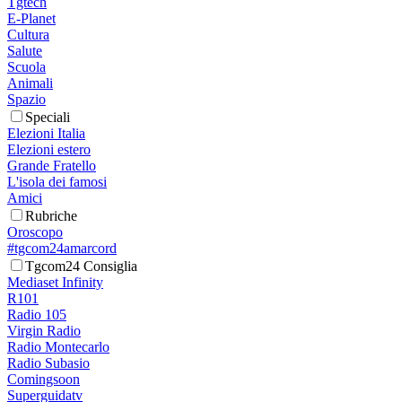
Tgtech
E-Planet
Cultura
Salute
Scuola
Animali
Spazio
Speciali
Elezioni Italia
Elezioni estero
Grande Fratello
L'isola dei famosi
Amici
Rubriche
Oroscopo
#tgcom24amarcord
Tgcom24 Consiglia
Mediaset Infinity
R101
Radio 105
Virgin Radio
Radio Montecarlo
Radio Subasio
Comingsoon
Superguidatv