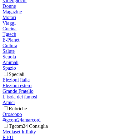
Videogiochi
Donne
Magazine
Motori
Viaggi
Cucina
Tgtech
E-Planet
Cultura
Salute
Scuola
Animali
Spazio
Speciali
Elezioni Italia
Elezioni estero
Grande Fratello
L'isola dei famosi
Amici
Rubriche
Oroscopo
#tgcom24amarcord
Tgcom24 Consiglia
Mediaset Infinity
R101