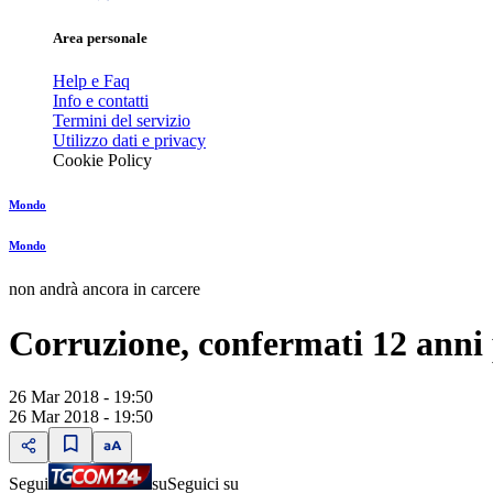
Area personale
Help e Faq
Info e contatti
Termini del servizio
Utilizzo dati e privacy
Cookie Policy
Mondo
Mondo
non andrà ancora in carcere
Corruzione, confermati 12 anni 
26 Mar 2018 - 19:50
26 Mar 2018 - 19:50
Segui
su
Seguici su