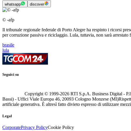
whatsapp
discover
© -afp
Il tribunale regionale federale di Porto Alegre ha respinto i ricorsi p
per corruzione passiva e riciclaggio. Lula, tuttavia, non sarà arrestato 
brasile
lula
Seguici su
Copyright © 1999-
2026
RTI S.p.A. Business Digital - P.I
Bassi) - Uffici Viale Europa 46, 20093 Cologno Monzese (MI)
Rispett
artificiale generativa. È altresì fatto divieto espresso di utilizzare mez
Legal
Corporate
Privacy Policy
Cookie Policy