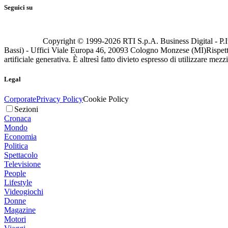
Seguici su
Copyright © 1999-
2026
RTI S.p.A. Business Digital - P.I
Bassi) - Uffici Viale Europa 46, 20093 Cologno Monzese (MI)
Rispett
artificiale generativa. È altresì fatto divieto espresso di utilizzare mez
Legal
Corporate
Privacy Policy
Cookie Policy
Sezioni
Cronaca
Mondo
Economia
Politica
Spettacolo
Televisione
People
Lifestyle
Videogiochi
Donne
Magazine
Motori