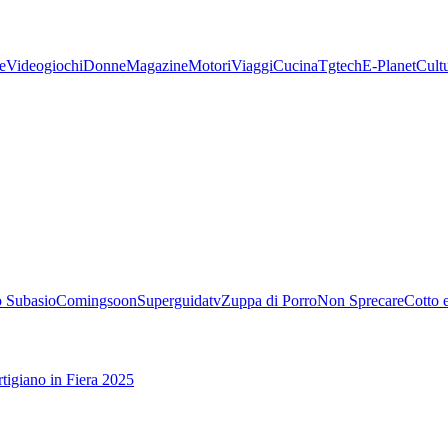
e
Videogiochi
Donne
Magazine
Motori
Viaggi
Cucina
Tgtech
E-Planet
Cult
 Subasio
Comingsoon
Superguidatv
Zuppa di Porro
Non Sprecare
Cotto 
tigiano in Fiera 2025