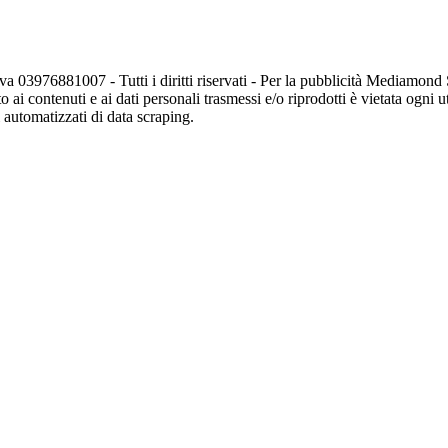
va 03976881007 - Tutti i diritti riservati - Per la pubblicità Mediamon
o ai contenuti e ai dati personali trasmessi e/o riprodotti è vietata ogni 
zi automatizzati di data scraping.