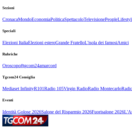
Sezioni
Cronaca
Mondo
Economia
Politica
Spettacolo
Televisione
People
Lifestyl
Speciali
Elezioni Italia
Elezioni estero
Grande Fratello
L'isola dei famosi
Amici
Rubriche
Oroscopo
#tgcom24amarcord
Tgcom24 Consiglia
Mediaset Infinity
R101
Radio 105
Virgin Radio
Radio Montecarlo
Radio
Eventi
Identità Golose 2026
Salone del Risparmio 2026
Fuorisalone 2026
L'Ar