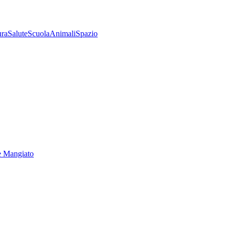
ura
Salute
Scuola
Animali
Spazio
e Mangiato