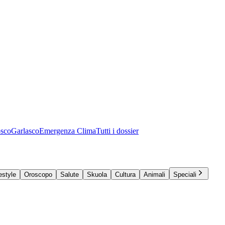
osco
Garlasco
Emergenza Clima
Tutti i dossier
estyle
Oroscopo
Salute
Skuola
Cultura
Animali
Speciali