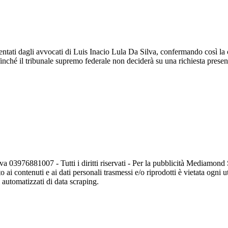
resentati dagli avvocati di Luis Inacio Lula Da Silva, confermando così l
finché il tribunale supremo federale non deciderà su una richiesta present
va 03976881007 - Tutti i diritti riservati - Per la pubblicità Mediamon
o ai contenuti e ai dati personali trasmessi e/o riprodotti è vietata ogni 
zi automatizzati di data scraping.