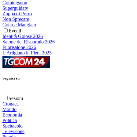
Comingsoon
Superguidatv
Zuppa di Porro
Non Sprecare
Cotto e Mangiato
Eventi
Identità Golose 2026
Salone del Risparmio 2026
Fuorisalone 2026
L'Artigiano in Fiera 2025
Seguici su
Sezioni
Cronaca
Mondo
Economia
Politica
Spettacolo
Televisione
People