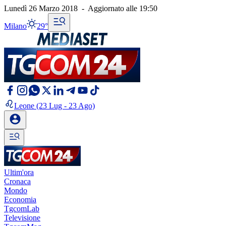
Lunedì 26 Marzo 2018
-
Aggiornato alle
19:50
Milano
29°
Leone
(23 Lug - 23 Ago)
Ultim'ora
Cronaca
Mondo
Economia
TgcomLab
Televisione