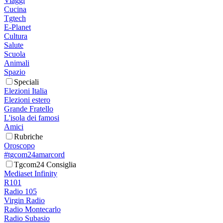
Viaggi
Cucina
Tgtech
E-Planet
Cultura
Salute
Scuola
Animali
Spazio
Speciali
Elezioni Italia
Elezioni estero
Grande Fratello
L'isola dei famosi
Amici
Rubriche
Oroscopo
#tgcom24amarcord
Tgcom24 Consiglia
Mediaset Infinity
R101
Radio 105
Virgin Radio
Radio Montecarlo
Radio Subasio