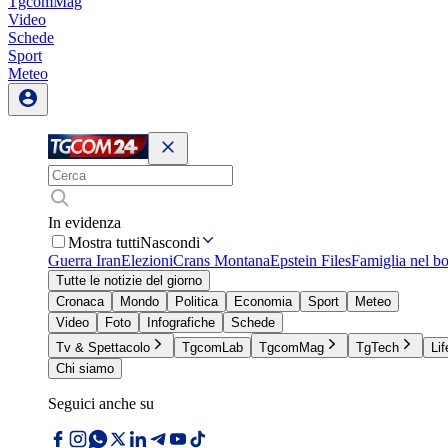
TgcomMag
Video
Schede
Sport
Meteo
In evidenza
Mostra tutti
Nascondi
Guerra Iran
Elezioni
Crans Montana
Epstein Files
Famiglia nel b
Tutte le notizie del giorno
Cronaca
Mondo
Politica
Economia
Sport
Meteo
Video
Foto
Infografiche
Schede
Tv & Spettacolo
TgcomLab
TgcomMag
TgTech
Lif
Chi siamo
Seguici anche su