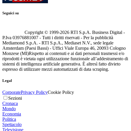
Seguici su
Copyright © 1999-
2026
RTI S.p.A. Business Digital -
P.Iva 03976881007 - Tutti i diritti riservati - Per la pubblicità
Mediamond S.p.A. - RTI S.p.A., Mediaset N.V., sede legale
Amsterdam (Paesi Bassi) - Uffici Viale Europa 46, 20093 Cologno
Monzese (MI)
Rispetto ai contenuti e ai dati personali trasmessi e/o
riprodotti è vietata ogni utilizzazione funzionale all’addestramento di
sistemi di intelligenza artificiale generativa. È altresì fatto divieto
espresso di utilizzare mezzi automatizzati di data scraping.
Legal
Corporate
Privacy Policy
Cookie Policy
Sezioni
Cronaca
Mondo
Economia
Politica
Spettacolo
Televisione