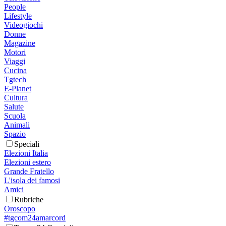
People
Lifestyle
Videogiochi
Donne
Magazine
Motori
Viaggi
Cucina
Tgtech
E-Planet
Cultura
Salute
Scuola
Animali
Spazio
Speciali
Elezioni Italia
Elezioni estero
Grande Fratello
L'isola dei famosi
Amici
Rubriche
Oroscopo
#tgcom24amarcord