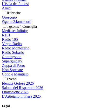
L'isola dei famosi
Amici
Rubriche
Oroscopo
#tgcom24amarcord
Tgcom24 Consiglia
Mediaset Infinity
R101
Radio 105
Virgin Radio
Radio Montecarlo
Radio Subasio
Comingsoon
Superguidatv
Zuppa di Porro
Non Sprecare
Cotto e Mangiato
Eventi
Identità Golose 2026
Salone del Risparmio 2026
Fuorisalone 2026
L'Artigiano in Fiera 2025
Legal