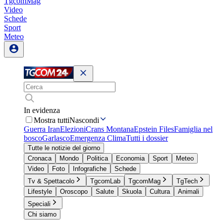
TgcomMag
Video
Schede
Sport
Meteo
In evidenza
Mostra tutti
Nascondi
Guerra Iran
Elezioni
Crans Montana
Epstein Files
Famiglia nel
bosco
Garlasco
Emergenza Clima
Tutti i dossier
Tutte le notizie del giorno
Cronaca
Mondo
Politica
Economia
Sport
Meteo
Video
Foto
Infografiche
Schede
Tv & Spettacolo
TgcomLab
TgcomMag
TgTech
Lifestyle
Oroscopo
Salute
Skuola
Cultura
Animali
Speciali
Chi siamo