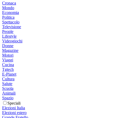
Cronaca
Mondo
Economia
Politica
Spettacolo
Televisione
People
Lifestyle
Videogiochi
Donne
Magazine
Motori
Viaggi
Cucina
Tgtech
E-Planet
Cultura
Salute
Scuola
Animali
Spazio
Speciali
Elezioni Italia
Elezioni estero
Grande Fratello