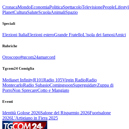
Cronaca
Mondo
Economia
Politica
Spettacolo
Televisione
People
Lifestyl
Planet
Cultura
Salute
Scuola
Animali
Spazio
Speciali
Elezioni Italia
Elezioni estero
Grande Fratello
L'isola dei famosi
Amici
Rubriche
Oroscopo
#tgcom24amarcord
Tgcom24 Consiglia
Mediaset Infinity
R101
Radio 105
Virgin Radio
Radio
Montecarlo
Radio Subasio
Comingsoon
Superguidatv
Zuppa di
Porro
Non Sprecare
Cotto e Mangiato
Eventi
Identità Golose 2026
Salone del Risparmio 2026
Fuorisalone
2026
L'Artigiano in Fiera 2025