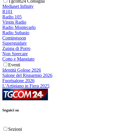
Tgcom24 Consiglia
Mediaset Infinity
R101
Radio 105
Virgin Radio
Radio Montecarlo
Radio Subasio
Comingsoon
Superguidatv
Zuppa di Porro
Non Sprecare
Cotto e Mangiato
Eventi
Identità Golose 2026
Salone del Risparmio 2026
Fuorisalone 2026
L'Artigiano in Fiera 2025
Seguici su
Sezioni