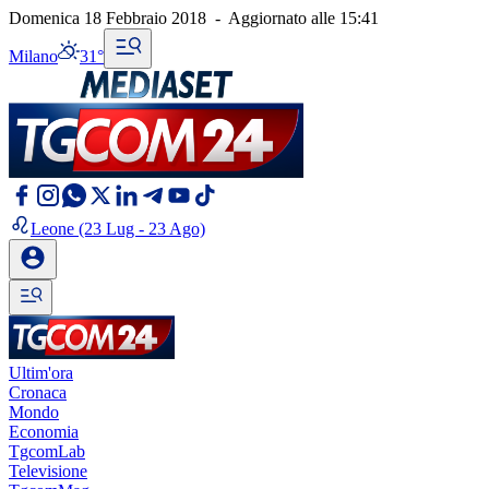
Domenica 18 Febbraio 2018
-
Aggiornato alle
15:41
Milano
31°
Leone
(23 Lug - 23 Ago)
Ultim'ora
Cronaca
Mondo
Economia
TgcomLab
Televisione