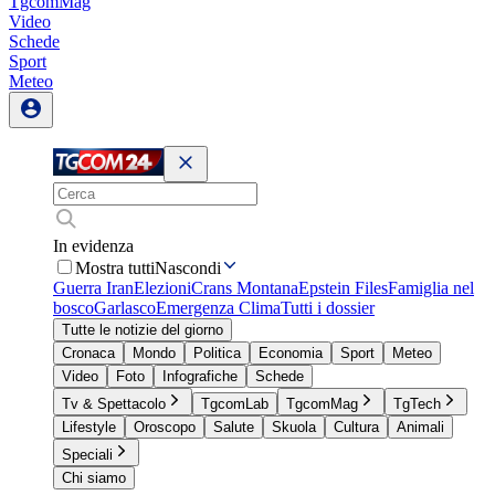
TgcomMag
Video
Schede
Sport
Meteo
In evidenza
Mostra tutti
Nascondi
Guerra Iran
Elezioni
Crans Montana
Epstein Files
Famiglia nel
bosco
Garlasco
Emergenza Clima
Tutti i dossier
Tutte le notizie del giorno
Cronaca
Mondo
Politica
Economia
Sport
Meteo
Video
Foto
Infografiche
Schede
Tv & Spettacolo
TgcomLab
TgcomMag
TgTech
Lifestyle
Oroscopo
Salute
Skuola
Cultura
Animali
Speciali
Chi siamo