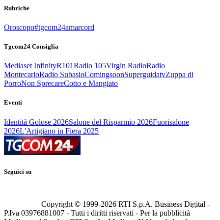
Rubriche
Oroscopo
#tgcom24amarcord
Tgcom24 Consiglia
Mediaset Infinity
R101
Radio 105
Virgin Radio
Radio
Montecarlo
Radio Subasio
Comingsoon
Superguidatv
Zuppa di
Porro
Non Sprecare
Cotto e Mangiato
Eventi
Identità Golose 2026
Salone del Risparmio 2026
Fuorisalone
2026
L'Artigiano in Fiera 2025
Seguici su
Copyright © 1999-
2026
RTI S.p.A. Business Digital -
P.Iva 03976881007 - Tutti i diritti riservati - Per la pubblicità