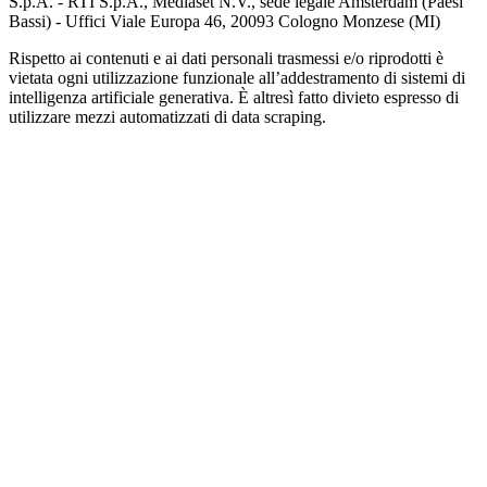
S.p.A. - RTI S.p.A., Mediaset N.V., sede legale Amsterdam (Paesi
Bassi) - Uffici Viale Europa 46, 20093 Cologno Monzese (MI)
Rispetto ai contenuti e ai dati personali trasmessi e/o riprodotti è
vietata ogni utilizzazione funzionale all’addestramento di sistemi di
intelligenza artificiale generativa. È altresì fatto divieto espresso di
utilizzare mezzi automatizzati di data scraping.