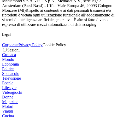
Mediamond S.p.A. - RTI S.p.A., Mediaset N.V., sede legale
Amsterdam (Paesi Bassi) - Uffici Viale Europa 46, 20093 Cologno
Monzese (MI)
Rispetto ai contenuti e ai dati personali trasmessi e/o
riprodotti è vietata ogni utilizzazione funzionale all’addestramento di
sistemi di intelligenza artificiale generativa. È altresì fatto divieto
espresso di utilizzare mezzi automatizzati di data scraping.
Legal
Corporate
Privacy Policy
Cookie Policy
Sezioni
Cronaca
Mondo
Economia
Politica
Spettacolo
Televisione
People
Lifestyle
Videogiochi
Donne
Magazine
Motori
Viaggi
Cucina