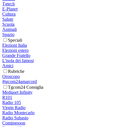
Tgtech
E-Planet
Cultura
Salute
Scuola
Animali
Spazio
Speciali
Elezioni Italia
Elezioni estero
Grande Fratello
L'isola dei famosi
Amici
Rubriche
Oroscopo
#tgcom24amarcord
Tgcom24 Consiglia
Mediaset Infinity
R101
Radio 105
Virgin Radio
Radio Montecarlo
Radio Subasio
Comingsoon