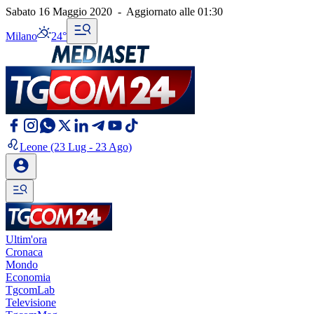
Sabato 16 Maggio 2020
-
Aggiornato alle
01:30
Milano
24°
Leone
(23 Lug - 23 Ago)
Ultim'ora
Cronaca
Mondo
Economia
TgcomLab
Televisione