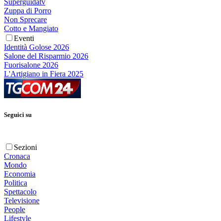
Superguidatv
Zuppa di Porro
Non Sprecare
Cotto e Mangiato
Eventi
Identità Golose 2026
Salone del Risparmio 2026
Fuorisalone 2026
L'Artigiano in Fiera 2025
Seguici su
Sezioni
Cronaca
Mondo
Economia
Politica
Spettacolo
Televisione
People
Lifestyle