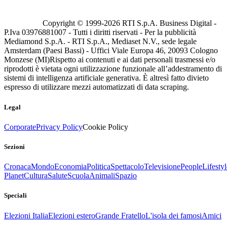
Copyright © 1999-
2026
RTI S.p.A. Business Digital -
P.Iva 03976881007 - Tutti i diritti riservati - Per la pubblicità
Mediamond S.p.A. - RTI S.p.A., Mediaset N.V., sede legale
Amsterdam (Paesi Bassi) - Uffici Viale Europa 46, 20093 Cologno
Monzese (MI)
Rispetto ai contenuti e ai dati personali trasmessi e/o
riprodotti è vietata ogni utilizzazione funzionale all’addestramento di
sistemi di intelligenza artificiale generativa. È altresì fatto divieto
espresso di utilizzare mezzi automatizzati di data scraping.
Legal
Corporate
Privacy Policy
Cookie Policy
Sezioni
Cronaca
Mondo
Economia
Politica
Spettacolo
Televisione
People
Lifestyl
Planet
Cultura
Salute
Scuola
Animali
Spazio
Speciali
Elezioni Italia
Elezioni estero
Grande Fratello
L'isola dei famosi
Amici