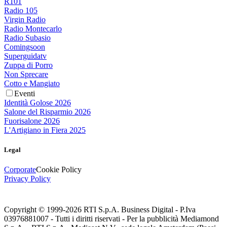
R101
Radio 105
Virgin Radio
Radio Montecarlo
Radio Subasio
Comingsoon
Superguidatv
Zuppa di Porro
Non Sprecare
Cotto e Mangiato
Eventi
Identità Golose 2026
Salone del Risparmio 2026
Fuorisalone 2026
L'Artigiano in Fiera 2025
Legal
Corporate
Cookie Policy
Privacy Policy
Copyright © 1999-
2026
RTI S.p.A. Business Digital - P.Iva
03976881007 - Tutti i diritti riservati - Per la pubblicità Mediamond