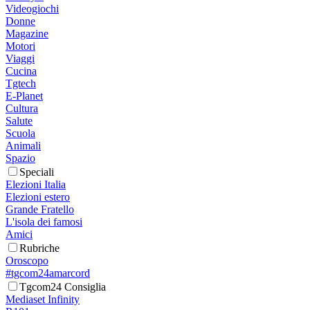
Videogiochi
Donne
Magazine
Motori
Viaggi
Cucina
Tgtech
E-Planet
Cultura
Salute
Scuola
Animali
Spazio
Speciali
Elezioni Italia
Elezioni estero
Grande Fratello
L'isola dei famosi
Amici
Rubriche
Oroscopo
#tgcom24amarcord
Tgcom24 Consiglia
Mediaset Infinity