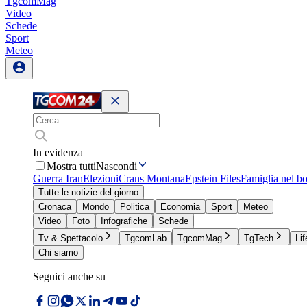
TgcomMag
Video
Schede
Sport
Meteo
In evidenza
Mostra tutti
Nascondi
Guerra Iran
Elezioni
Crans Montana
Epstein Files
Famiglia nel b
Tutte le notizie del giorno
Cronaca
Mondo
Politica
Economia
Sport
Meteo
Video
Foto
Infografiche
Schede
Tv & Spettacolo
TgcomLab
TgcomMag
TgTech
Lif
Chi siamo
Seguici anche su