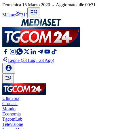
Domenica 15 Marzo 2020
-
Aggiornato alle
00:31
Milano
31°
Leone
(23 Lug - 23 Ago)
Ultim'ora
Cronaca
Mondo
Economia
TgcomLab
Televisione