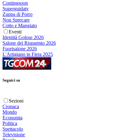
Comingsoon
Superguidatv
Zuppa di Porro
Non Sprecare
Cotto e Mangiato
Eventi
Identità Golose 2026
Salone del Risparmio 2026
Fuorisalone 2026
L'Artigiano in Fiera 2025
Seguici su
Sezioni
Cronaca
Mondo
Economia
Politica
Spettacolo
Televisione