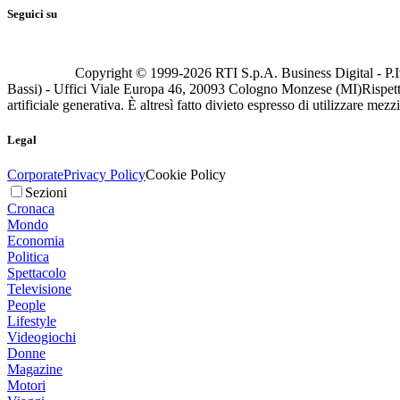
Seguici su
Copyright © 1999-
2026
RTI S.p.A. Business Digital - P.I
Bassi) - Uffici Viale Europa 46, 20093 Cologno Monzese (MI)
Rispett
artificiale generativa. È altresì fatto divieto espresso di utilizzare mez
Legal
Corporate
Privacy Policy
Cookie Policy
Sezioni
Cronaca
Mondo
Economia
Politica
Spettacolo
Televisione
People
Lifestyle
Videogiochi
Donne
Magazine
Motori