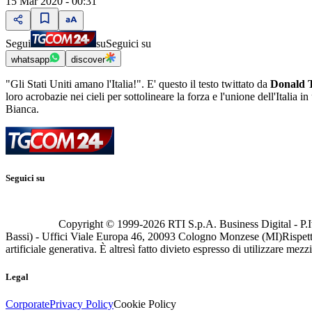
15 Mar 2020 - 00:31
Segui
su
Seguici su
whatsapp
discover
"Gli Stati Uniti amano l'Italia!". E' questo il testo twittato da
Donald 
loro acrobazie nei cieli per sottolineare la forza e l'unione dell'Italia
Bianca.
Seguici su
Copyright © 1999-
2026
RTI S.p.A. Business Digital - P.I
Bassi) - Uffici Viale Europa 46, 20093 Cologno Monzese (MI)
Rispett
artificiale generativa. È altresì fatto divieto espresso di utilizzare mez
Legal
Corporate
Privacy Policy
Cookie Policy