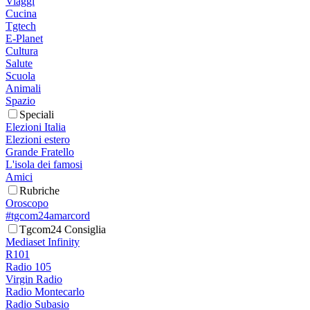
Viaggi
Cucina
Tgtech
E-Planet
Cultura
Salute
Scuola
Animali
Spazio
Speciali
Elezioni Italia
Elezioni estero
Grande Fratello
L'isola dei famosi
Amici
Rubriche
Oroscopo
#tgcom24amarcord
Tgcom24 Consiglia
Mediaset Infinity
R101
Radio 105
Virgin Radio
Radio Montecarlo
Radio Subasio