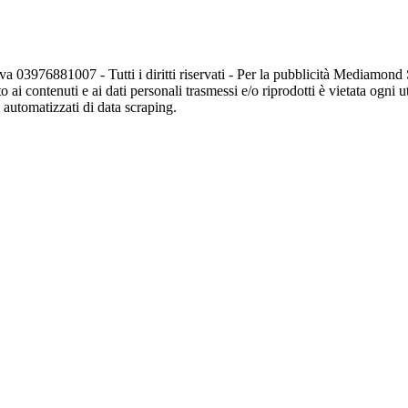
va 03976881007 - Tutti i diritti riservati - Per la pubblicità Mediamon
o ai contenuti e ai dati personali trasmessi e/o riprodotti è vietata ogni 
zi automatizzati di data scraping.