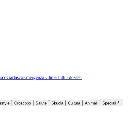
osco
Garlasco
Emergenza Clima
Tutti i dossier
estyle
Oroscopo
Salute
Skuola
Cultura
Animali
Speciali