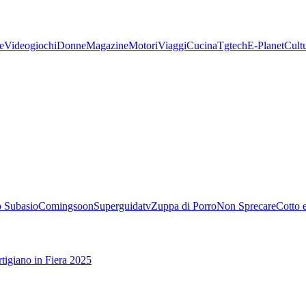
e
Videogiochi
Donne
Magazine
Motori
Viaggi
Cucina
Tgtech
E-Planet
Cult
 Subasio
Comingsoon
Superguidatv
Zuppa di Porro
Non Sprecare
Cotto 
tigiano in Fiera 2025