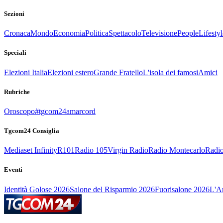
Sezioni
Cronaca
Mondo
Economia
Politica
Spettacolo
Televisione
People
Lifestyl
Speciali
Elezioni Italia
Elezioni estero
Grande Fratello
L'isola dei famosi
Amici
Rubriche
Oroscopo
#tgcom24amarcord
Tgcom24 Consiglia
Mediaset Infinity
R101
Radio 105
Virgin Radio
Radio Montecarlo
Radio
Eventi
Identità Golose 2026
Salone del Risparmio 2026
Fuorisalone 2026
L'Ar