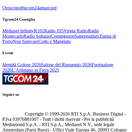
Oroscopo
#tgcom24amarcord
Tgcom24 Consiglia
Mediaset Infinity
R101
Radio 105
Virgin Radio
Radio
Montecarlo
Radio Subasio
Comingsoon
Superguidatv
Zuppa di
Porro
Non Sprecare
Cotto e Mangiato
Eventi
Identità Golose 2026
Salone del Risparmio 2026
Fuorisalone
2026
L'Artigiano in Fiera 2025
Seguici su
Copyright © 1999-
2026
RTI S.p.A. Business Digital -
P.Iva 03976881007 - Tutti i diritti riservati - Per la pubblicità
Mediamond S.p.A. - RTI S.p.A., Mediaset N.V., sede legale
Amsterdam (Paesi Bassi) - Uffici Viale Europa 46, 20093 Cologno