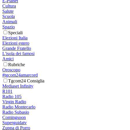
E-Planet
Cultura
Salute
Scuola
Animali
Spazio
Speciali
Elezioni Italia
Elezioni estero
Grande Fratello
L'isola dei famosi
Amici
Rubriche
Oroscopo
#tgcom24amarcord
Tgcom24 Consiglia
Mediaset Infinity
R101
Radio 105
Virgin Radio
Radio Montecarlo
Radio Subasio
Comingsoon
Superguidatv
Zuppa di Porro