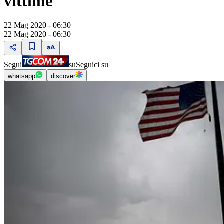
vittime"
22 Mag 2020 - 06:30
22 Mag 2020 - 06:30
Segui
su
Seguici su
whatsapp
discover