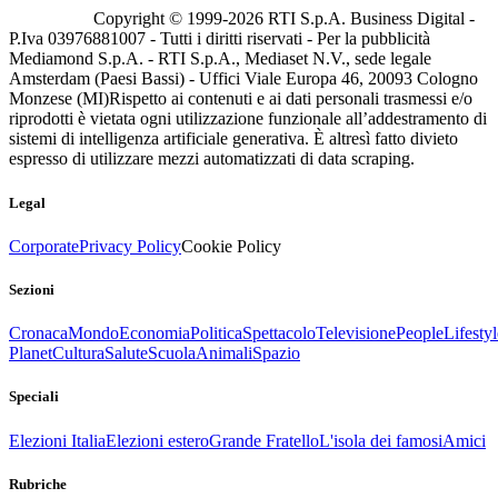
Copyright © 1999-
2026
RTI S.p.A. Business Digital -
P.Iva 03976881007 - Tutti i diritti riservati - Per la pubblicità
Mediamond S.p.A. - RTI S.p.A., Mediaset N.V., sede legale
Amsterdam (Paesi Bassi) - Uffici Viale Europa 46, 20093 Cologno
Monzese (MI)
Rispetto ai contenuti e ai dati personali trasmessi e/o
riprodotti è vietata ogni utilizzazione funzionale all’addestramento di
sistemi di intelligenza artificiale generativa. È altresì fatto divieto
espresso di utilizzare mezzi automatizzati di data scraping.
Legal
Corporate
Privacy Policy
Cookie Policy
Sezioni
Cronaca
Mondo
Economia
Politica
Spettacolo
Televisione
People
Lifestyl
Planet
Cultura
Salute
Scuola
Animali
Spazio
Speciali
Elezioni Italia
Elezioni estero
Grande Fratello
L'isola dei famosi
Amici
Rubriche