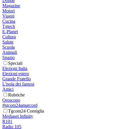
Donne
Magazine
Motori
Viaggi
Cucina
Tgtech
E-Planet
Cultura
Salute
Scuola
Animali
Spazio
Speciali
Elezioni Italia
Elezioni estero
Grande Fratello
L'isola dei famosi
Amici
Rubriche
Oroscopo
#tgcom24amarcord
Tgcom24 Consiglia
Mediaset Infinity
R101
Radio 105