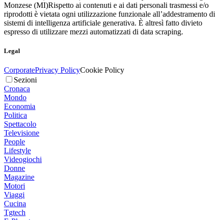
Monzese (MI)
Rispetto ai contenuti e ai dati personali trasmessi e/o
riprodotti è vietata ogni utilizzazione funzionale all’addestramento di
sistemi di intelligenza artificiale generativa. È altresì fatto divieto
espresso di utilizzare mezzi automatizzati di data scraping.
Legal
Corporate
Privacy Policy
Cookie Policy
Sezioni
Cronaca
Mondo
Economia
Politica
Spettacolo
Televisione
People
Lifestyle
Videogiochi
Donne
Magazine
Motori
Viaggi
Cucina
Tgtech