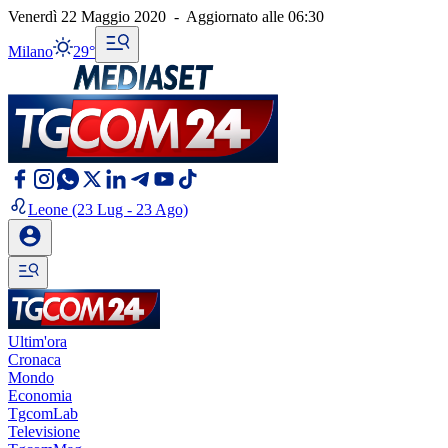
Venerdì 22 Maggio 2020
-
Aggiornato alle
06:30
Milano
29°
Leone
(23 Lug - 23 Ago)
Ultim'ora
Cronaca
Mondo
Economia
TgcomLab
Televisione