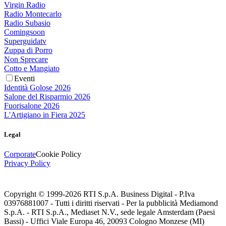
Virgin Radio
Radio Montecarlo
Radio Subasio
Comingsoon
Superguidatv
Zuppa di Porro
Non Sprecare
Cotto e Mangiato
Eventi
Identità Golose 2026
Salone del Risparmio 2026
Fuorisalone 2026
L'Artigiano in Fiera 2025
Legal
Corporate
Cookie Policy
Privacy Policy
Copyright © 1999-
2026
RTI S.p.A. Business Digital - P.Iva
03976881007 - Tutti i diritti riservati - Per la pubblicità Mediamond
S.p.A. - RTI S.p.A., Mediaset N.V., sede legale Amsterdam (Paesi
Bassi) - Uffici Viale Europa 46, 20093 Cologno Monzese (MI)