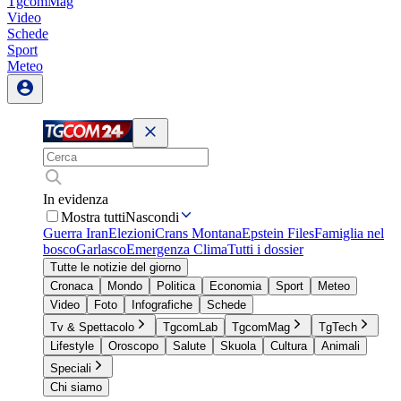
TgcomMag
Video
Schede
Sport
Meteo
In evidenza
Mostra tutti
Nascondi
Guerra Iran
Elezioni
Crans Montana
Epstein Files
Famiglia nel
bosco
Garlasco
Emergenza Clima
Tutti i dossier
Tutte le notizie del giorno
Cronaca
Mondo
Politica
Economia
Sport
Meteo
Video
Foto
Infografiche
Schede
Tv & Spettacolo
TgcomLab
TgcomMag
TgTech
Lifestyle
Oroscopo
Salute
Skuola
Cultura
Animali
Speciali
Chi siamo