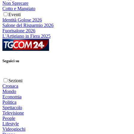
Non Sprecare
Cotto e Mangiato
Eventi
Identità Golose 2026
Salone del Risparmio 2026
Fuorisalone 2026
L'Artigiano in Fiera 2025
Seguici su
Sezioni
Cronaca
Mondo
Economia
Politica
Spettacolo
Televisione
People
Lifestyle
Videogiochi