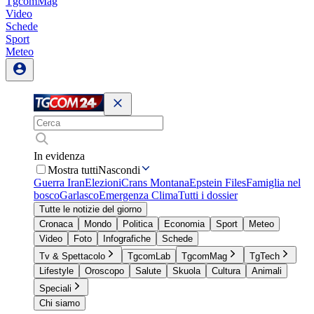
TgcomMag
Video
Schede
Sport
Meteo
In evidenza
Mostra tutti
Nascondi
Guerra Iran
Elezioni
Crans Montana
Epstein Files
Famiglia nel
bosco
Garlasco
Emergenza Clima
Tutti i dossier
Tutte le notizie del giorno
Cronaca
Mondo
Politica
Economia
Sport
Meteo
Video
Foto
Infografiche
Schede
Tv & Spettacolo
TgcomLab
TgcomMag
TgTech
Lifestyle
Oroscopo
Salute
Skuola
Cultura
Animali
Speciali
Chi siamo