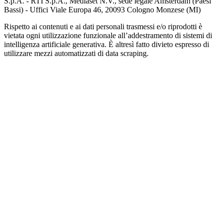
S.p.A. - RTI S.p.A., Mediaset N.V., sede legale Amsterdam (Paesi
Bassi) - Uffici Viale Europa 46, 20093 Cologno Monzese (MI)
Rispetto ai contenuti e ai dati personali trasmessi e/o riprodotti è
vietata ogni utilizzazione funzionale all’addestramento di sistemi di
intelligenza artificiale generativa. È altresì fatto divieto espresso di
utilizzare mezzi automatizzati di data scraping.