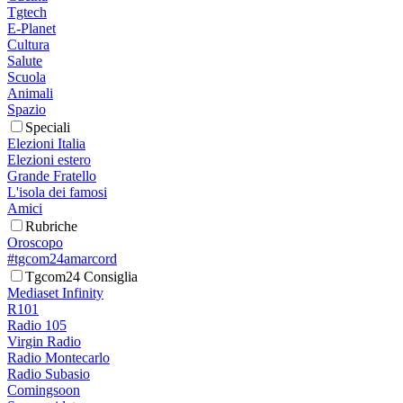
Tgtech
E-Planet
Cultura
Salute
Scuola
Animali
Spazio
Speciali
Elezioni Italia
Elezioni estero
Grande Fratello
L'isola dei famosi
Amici
Rubriche
Oroscopo
#tgcom24amarcord
Tgcom24 Consiglia
Mediaset Infinity
R101
Radio 105
Virgin Radio
Radio Montecarlo
Radio Subasio
Comingsoon