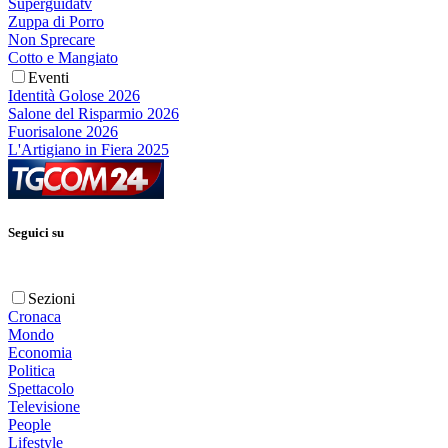
Superguidatv
Zuppa di Porro
Non Sprecare
Cotto e Mangiato
Eventi
Identità Golose 2026
Salone del Risparmio 2026
Fuorisalone 2026
L'Artigiano in Fiera 2025
Seguici su
Sezioni
Cronaca
Mondo
Economia
Politica
Spettacolo
Televisione
People
Lifestyle