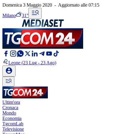
Domenica 3 Maggio 2020
-
Aggiornato alle
07:15
Milano
31°
Leone
(23 Lug - 23 Ago)
Ultim'ora
Cronaca
Mondo
Economia
TgcomLab
Televisione