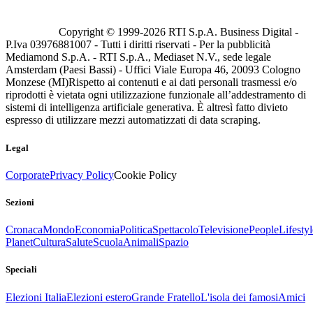
Copyright © 1999-
2026
RTI S.p.A. Business Digital -
P.Iva 03976881007 - Tutti i diritti riservati - Per la pubblicità
Mediamond S.p.A. - RTI S.p.A., Mediaset N.V., sede legale
Amsterdam (Paesi Bassi) - Uffici Viale Europa 46, 20093 Cologno
Monzese (MI)
Rispetto ai contenuti e ai dati personali trasmessi e/o
riprodotti è vietata ogni utilizzazione funzionale all’addestramento di
sistemi di intelligenza artificiale generativa. È altresì fatto divieto
espresso di utilizzare mezzi automatizzati di data scraping.
Legal
Corporate
Privacy Policy
Cookie Policy
Sezioni
Cronaca
Mondo
Economia
Politica
Spettacolo
Televisione
People
Lifestyl
Planet
Cultura
Salute
Scuola
Animali
Spazio
Speciali
Elezioni Italia
Elezioni estero
Grande Fratello
L'isola dei famosi
Amici