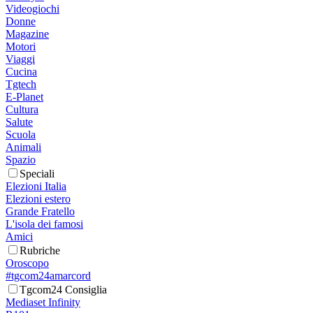
Videogiochi
Donne
Magazine
Motori
Viaggi
Cucina
Tgtech
E-Planet
Cultura
Salute
Scuola
Animali
Spazio
Speciali
Elezioni Italia
Elezioni estero
Grande Fratello
L'isola dei famosi
Amici
Rubriche
Oroscopo
#tgcom24amarcord
Tgcom24 Consiglia
Mediaset Infinity