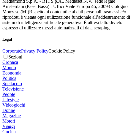
Mediamond S.p.A. - RTI S.p.A., Mediaset N.V., sede legale
Amsterdam (Paesi Bassi) - Uffici Viale Europa 46, 20093 Cologno
Monzese (MI)
Rispetto ai contenuti e ai dati personali trasmessi e/o
riprodotti è vietata ogni utilizzazione funzionale all’addestramento di
sistemi di intelligenza artificiale generativa. È altresì fatto divieto
espresso di utilizzare mezzi automatizzati di data scraping.
Legal
Corporate
Privacy Policy
Cookie Policy
Sezioni
Cronaca
Mondo
Economia
Politica
Spettacolo
Televisione
People
Lifestyle
Videogiochi
Donne
Magazine
Motori
Viaggi
Cucina