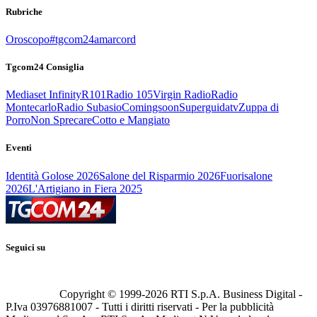
Rubriche
Oroscopo
#tgcom24amarcord
Tgcom24 Consiglia
Mediaset Infinity
R101
Radio 105
Virgin Radio
Radio
Montecarlo
Radio Subasio
Comingsoon
Superguidatv
Zuppa di
Porro
Non Sprecare
Cotto e Mangiato
Eventi
Identità Golose 2026
Salone del Risparmio 2026
Fuorisalone
2026
L'Artigiano in Fiera 2025
Seguici su
Copyright © 1999-
2026
RTI S.p.A. Business Digital -
P.Iva 03976881007 - Tutti i diritti riservati - Per la pubblicità