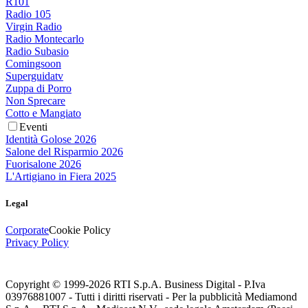
R101
Radio 105
Virgin Radio
Radio Montecarlo
Radio Subasio
Comingsoon
Superguidatv
Zuppa di Porro
Non Sprecare
Cotto e Mangiato
Eventi
Identità Golose 2026
Salone del Risparmio 2026
Fuorisalone 2026
L'Artigiano in Fiera 2025
Legal
Corporate
Cookie Policy
Privacy Policy
Copyright © 1999-
2026
RTI S.p.A. Business Digital - P.Iva
03976881007 - Tutti i diritti riservati - Per la pubblicità Mediamond