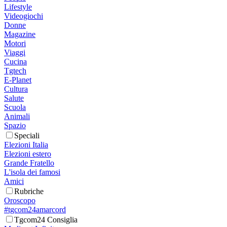
Lifestyle
Videogiochi
Donne
Magazine
Motori
Viaggi
Cucina
Tgtech
E-Planet
Cultura
Salute
Scuola
Animali
Spazio
Speciali
Elezioni Italia
Elezioni estero
Grande Fratello
L'isola dei famosi
Amici
Rubriche
Oroscopo
#tgcom24amarcord
Tgcom24 Consiglia