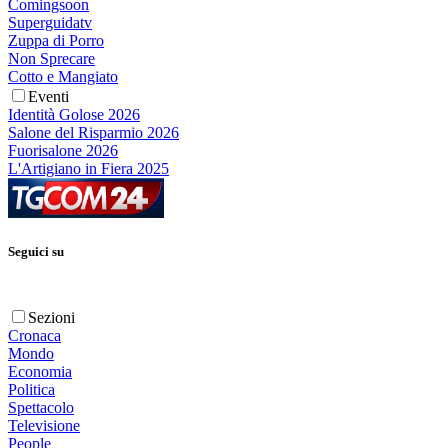
Comingsoon
Superguidatv
Zuppa di Porro
Non Sprecare
Cotto e Mangiato
Eventi
Identità Golose 2026
Salone del Risparmio 2026
Fuorisalone 2026
L'Artigiano in Fiera 2025
Seguici su
Sezioni
Cronaca
Mondo
Economia
Politica
Spettacolo
Televisione
People