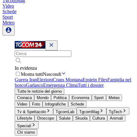
TgcomMag
Video
Schede
Sport
Meteo
In evidenza
Mostra tutti
Nascondi
Guerra Iran
Elezioni
Crans Montana
Epstein Files
Famiglia nel
bosco
Garlasco
Emergenza Clima
Tutti i dossier
Tutte le notizie del giorno
Cronaca
Mondo
Politica
Economia
Sport
Meteo
Video
Foto
Infografiche
Schede
Tv & Spettacolo
TgcomLab
TgcomMag
TgTech
Lifestyle
Oroscopo
Salute
Skuola
Cultura
Animali
Speciali
Chi siamo