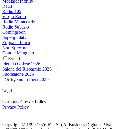
Mediaset Infinity
R101
Radio 105
Virgin Radio
Radio Montecarlo
Radio Subasio
Comingsoon
Superguidatv
Zuppa di Porro
Non Sprecare
Cotto e Mangiato
Eventi
Identità Golose 2026
Salone del Risparmio 2026
Fuorisalone 2026
L'Artigiano in Fiera 2025
Legal
Corporate
Cookie Policy
Privacy Policy
Copyright © 1999-
2026
RTI S.p.A. Business Digital - P.Iva