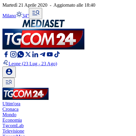
Martedì 21 Aprile 2020
-
Aggiornato alle
18:40
Milano
34°
Leone
(23 Lug - 23 Ago)
Ultim'ora
Cronaca
Mondo
Economia
TgcomLab
Televisione