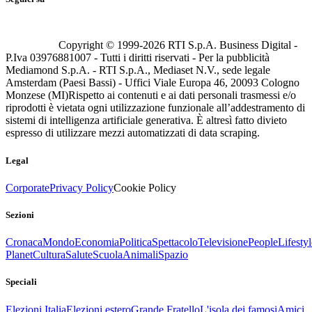
Copyright © 1999-
2026
RTI S.p.A. Business Digital -
P.Iva 03976881007 - Tutti i diritti riservati - Per la pubblicità
Mediamond S.p.A. - RTI S.p.A., Mediaset N.V., sede legale
Amsterdam (Paesi Bassi) - Uffici Viale Europa 46, 20093 Cologno
Monzese (MI)
Rispetto ai contenuti e ai dati personali trasmessi e/o
riprodotti è vietata ogni utilizzazione funzionale all’addestramento di
sistemi di intelligenza artificiale generativa. È altresì fatto divieto
espresso di utilizzare mezzi automatizzati di data scraping.
Legal
Corporate
Privacy Policy
Cookie Policy
Sezioni
Cronaca
Mondo
Economia
Politica
Spettacolo
Televisione
People
Lifestyl
Planet
Cultura
Salute
Scuola
Animali
Spazio
Speciali
Elezioni Italia
Elezioni estero
Grande Fratello
L'isola dei famosi
Amici