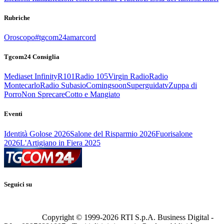
Rubriche
Oroscopo
#tgcom24amarcord
Tgcom24 Consiglia
Mediaset Infinity
R101
Radio 105
Virgin Radio
Radio
Montecarlo
Radio Subasio
Comingsoon
Superguidatv
Zuppa di
Porro
Non Sprecare
Cotto e Mangiato
Eventi
Identità Golose 2026
Salone del Risparmio 2026
Fuorisalone
2026
L'Artigiano in Fiera 2025
Seguici su
Copyright © 1999-
2026
RTI S.p.A. Business Digital -