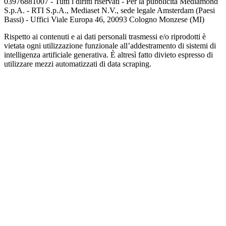
03976881007 - Tutti i diritti riservati - Per la pubblicità Mediamond
S.p.A. - RTI S.p.A., Mediaset N.V., sede legale Amsterdam (Paesi
Bassi) - Uffici Viale Europa 46, 20093 Cologno Monzese (MI)
Rispetto ai contenuti e ai dati personali trasmessi e/o riprodotti è
vietata ogni utilizzazione funzionale all’addestramento di sistemi di
intelligenza artificiale generativa. È altresì fatto divieto espresso di
utilizzare mezzi automatizzati di data scraping.