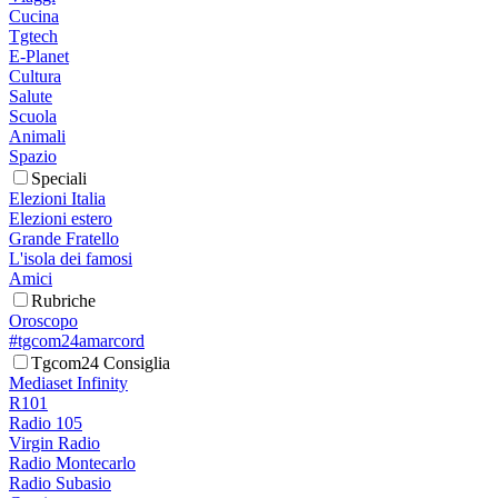
Cucina
Tgtech
E-Planet
Cultura
Salute
Scuola
Animali
Spazio
Speciali
Elezioni Italia
Elezioni estero
Grande Fratello
L'isola dei famosi
Amici
Rubriche
Oroscopo
#tgcom24amarcord
Tgcom24 Consiglia
Mediaset Infinity
R101
Radio 105
Virgin Radio
Radio Montecarlo
Radio Subasio