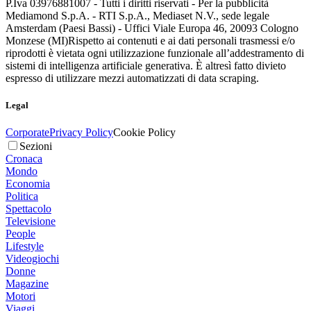
P.Iva 03976881007 - Tutti i diritti riservati - Per la pubblicità
Mediamond S.p.A. - RTI S.p.A., Mediaset N.V., sede legale
Amsterdam (Paesi Bassi) - Uffici Viale Europa 46, 20093 Cologno
Monzese (MI)
Rispetto ai contenuti e ai dati personali trasmessi e/o
riprodotti è vietata ogni utilizzazione funzionale all’addestramento di
sistemi di intelligenza artificiale generativa. È altresì fatto divieto
espresso di utilizzare mezzi automatizzati di data scraping.
Legal
Corporate
Privacy Policy
Cookie Policy
Sezioni
Cronaca
Mondo
Economia
Politica
Spettacolo
Televisione
People
Lifestyle
Videogiochi
Donne
Magazine
Motori
Viaggi