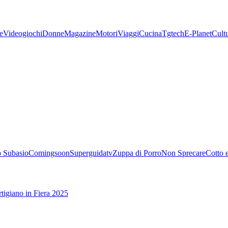
e
Videogiochi
Donne
Magazine
Motori
Viaggi
Cucina
Tgtech
E-Planet
Cult
 Subasio
Comingsoon
Superguidatv
Zuppa di Porro
Non Sprecare
Cotto 
tigiano in Fiera 2025