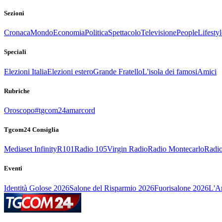
Sezioni
Cronaca
Mondo
Economia
Politica
Spettacolo
Televisione
People
Lifestyl
Speciali
Elezioni Italia
Elezioni estero
Grande Fratello
L'isola dei famosi
Amici
Rubriche
Oroscopo
#tgcom24amarcord
Tgcom24 Consiglia
Mediaset Infinity
R101
Radio 105
Virgin Radio
Radio Montecarlo
Radio
Eventi
Identità Golose 2026
Salone del Risparmio 2026
Fuorisalone 2026
L'Ar