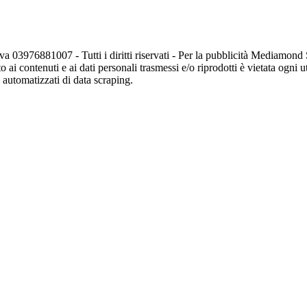
va 03976881007 - Tutti i diritti riservati - Per la pubblicità Mediamon
o ai contenuti e ai dati personali trasmessi e/o riprodotti è vietata ogni 
zi automatizzati di data scraping.