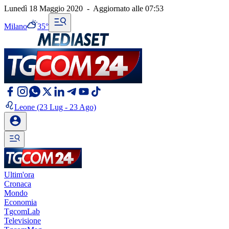
Lunedì 18 Maggio 2020
-
Aggiornato alle
07:53
Milano
35°
Leone
(23 Lug - 23 Ago)
Ultim'ora
Cronaca
Mondo
Economia
TgcomLab
Televisione