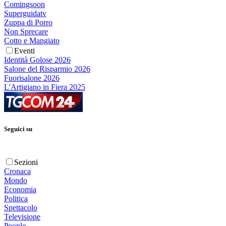
Comingsoon
Superguidatv
Zuppa di Porro
Non Sprecare
Cotto e Mangiato
Eventi
Identità Golose 2026
Salone del Risparmio 2026
Fuorisalone 2026
L'Artigiano in Fiera 2025
Seguici su
Sezioni
Cronaca
Mondo
Economia
Politica
Spettacolo
Televisione
People