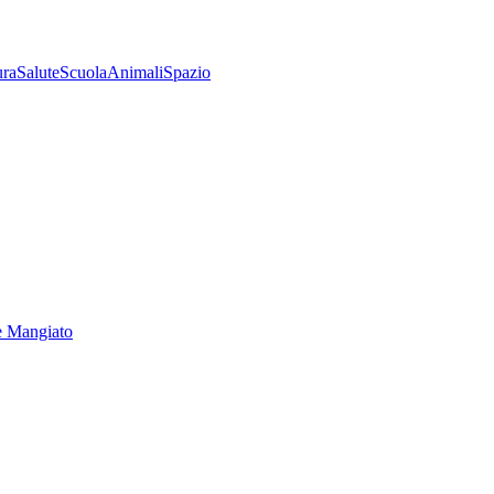
ura
Salute
Scuola
Animali
Spazio
e Mangiato