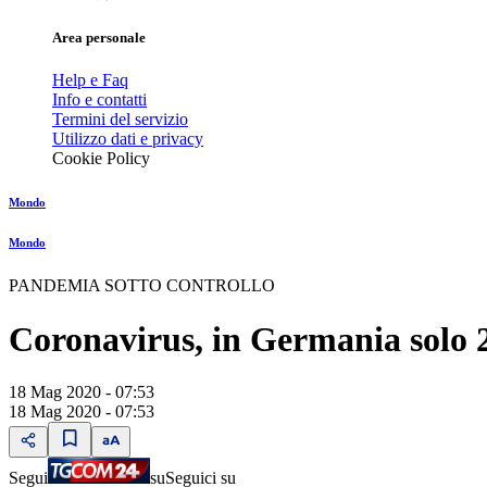
Area personale
Help e Faq
Info e contatti
Termini del servizio
Utilizzo dati e privacy
Cookie Policy
Mondo
Mondo
PANDEMIA SOTTO CONTROLLO
Coronavirus, in Germania solo 2
18 Mag 2020 - 07:53
18 Mag 2020 - 07:53
Segui
su
Seguici su