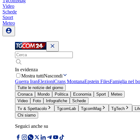
TgcomMag
Video
Schede
Sport
Meteo
In evidenza
Mostra tutti
Nascondi
Guerra Iran
Elezioni
Crans Montana
Epstein Files
Famiglia nel b
Tutte le notizie del giorno
Cronaca
Mondo
Politica
Economia
Sport
Meteo
Video
Foto
Infografiche
Schede
Tv & Spettacolo
TgcomLab
TgcomMag
TgTech
Lif
Chi siamo
Seguici anche su