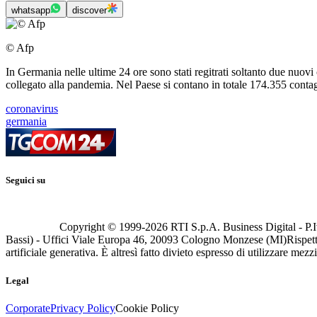
whatsapp
discover
© Afp
In Germania nelle ultime 24 ore sono stati regitrati soltanto due nuovi 
collegato alla pandemia. Nel Paese si contano in totale 174.355 contag
coronavirus
germania
Seguici su
Copyright © 1999-
2026
RTI S.p.A. Business Digital - P.I
Bassi) - Uffici Viale Europa 46, 20093 Cologno Monzese (MI)
Rispett
artificiale generativa. È altresì fatto divieto espresso di utilizzare mez
Legal
Corporate
Privacy Policy
Cookie Policy