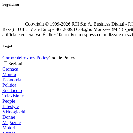
Seguici su
Copyright © 1999-
2026
RTI S.p.A. Business Digital - P.I
Bassi) - Uffici Viale Europa 46, 20093 Cologno Monzese (MI)
Rispett
artificiale generativa. È altresì fatto divieto espresso di utilizzare mez
Legal
Corporate
Privacy Policy
Cookie Policy
Sezioni
Cronaca
Mondo
Economia
Politica
Spettacolo
Televisione
People
Lifestyle
Videogiochi
Donne
Magazine
Motori