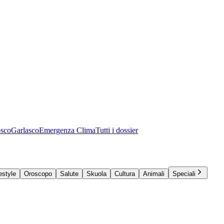
osco
Garlasco
Emergenza Clima
Tutti i dossier
estyle
Oroscopo
Salute
Skuola
Cultura
Animali
Speciali