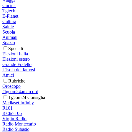
Viaggi
Cucina
Tgtech
E-Planet
Cultura
Salute
Scuola
Animali
Spazio
Speciali
Elezioni Italia
Elezioni estero
Grande Fratello
L'isola dei famosi
Amici
Rubriche
Oroscopo
#tgcom24amarcord
Tgcom24 Consiglia
Mediaset Infinity
R101
Radio 105
Virgin Radio
Radio Montecarlo
Radio Subasio