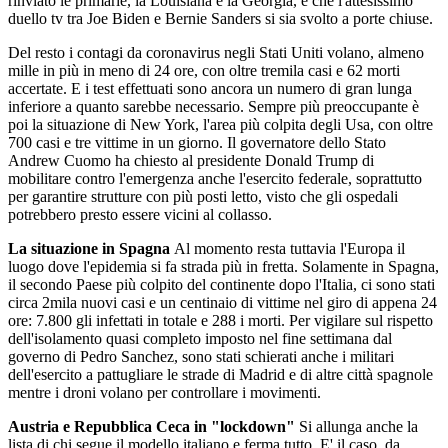
rinviato le primarie, la Louisiana e la Georgia, e che l'attesissimo
duello tv tra Joe Biden e Bernie Sanders si sia svolto a porte chiuse.
Del resto i contagi da coronavirus negli Stati Uniti volano, almeno
mille in più in meno di 24 ore, con oltre tremila casi e 62 morti
accertate. E i test effettuati sono ancora un numero di gran lunga
inferiore a quanto sarebbe necessario. Sempre più preoccupante è
poi la situazione di New York, l'area più colpita degli Usa, con oltre
700 casi e tre vittime in un giorno. Il governatore dello Stato
Andrew Cuomo ha chiesto al presidente Donald Trump di
mobilitare contro l'emergenza anche l'esercito federale, soprattutto
per garantire strutture con più posti letto, visto che gli ospedali
potrebbero presto essere vicini al collasso.
La situazione in Spagna
Al momento resta tuttavia l'Europa il
luogo dove l'epidemia si fa strada più in fretta. Solamente in Spagna,
il secondo Paese più colpito del continente dopo l'Italia, ci sono stati
circa 2mila nuovi casi e un centinaio di vittime nel giro di appena 24
ore: 7.800 gli infettati in totale e 288 i morti. Per vigilare sul rispetto
dell'isolamento quasi completo imposto nel fine settimana dal
governo di Pedro Sanchez, sono stati schierati anche i militari
dell'esercito a pattugliare le strade di Madrid e di altre città spagnole
mentre i droni volano per controllare i movimenti.
Austria e Repubblica Ceca in "lockdown"
Si allunga anche la
lista di chi segue il modello italiano e ferma tutto. E' il caso, da