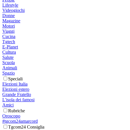
Lifestyle
Videogiochi
Donne
Magazine
Motori
Viaggi
Cucina
Tgtech
E-Planet
Cultura
Salute
Scuola
Animali
Spazio
Speciali
Elezioni Italia
Elezioni estero
Grande Fratello
L'isola dei famosi
Amici
Rubriche
Oroscopo
#tgcom24amarcord
Tgcom24 Consiglia