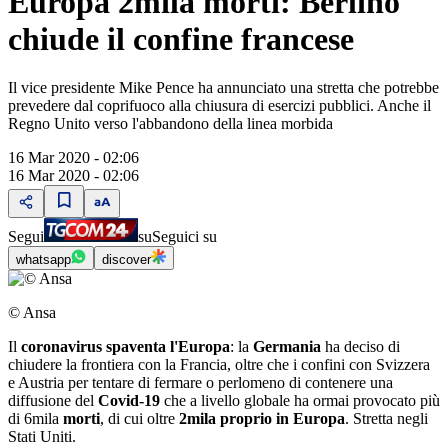
Europa 2mila morti: Berlino
chiude il confine francese
Il vice presidente Mike Pence ha annunciato una stretta che potrebbe
prevedere dal coprifuoco alla chiusura di esercizi pubblici. Anche il
Regno Unito verso l'abbandono della linea morbida
16 Mar 2020 - 02:06
16 Mar 2020 - 02:06
Segui
su
Seguici su
whatsapp
discover
© Ansa
Il
coronavirus spaventa l'Europa
: la
Germania
ha deciso di
chiudere la frontiera con la Francia, oltre che i confini con Svizzera
e Austria per tentare di fermare o perlomeno di contenere una
diffusione del
Covid-19
che a livello globale ha ormai provocato più
di 6mila
morti
, di cui oltre
2mila proprio in Europa
. Stretta negli
Stati Uniti.