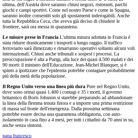
ultima, dell'Austria dove saranno chiusi negozi, ristoranti, parchi
giochi e campi sportivi. Come nel nostro Paese e come in Spagna,
saranno inoltre consentiti solo gli spostamenti inderogabili. Anche
tutta la Repubblica Ceca, che aveva già deciso di chiudere le
frontiere, sarà ora messa in quarantena.
Le misure prese in Francia
L'ultima misura adottata in Francia è
stata ridurre drasticamente i trasporti a lungo raggio. Il traffico
ferroviario sarà dimezzato e rimarranno operativi soltanto alcuni voli
internazionali. Chiusi anche tribunali e sospesi i processi. La
preoccupazione è alta a Parigi, alla luce dei quasi 4.500 malati e dei
90 morti: il ministro dell'Educazione, Jean-Michel Blanquer, si è
spinto a ipotizzare che l'epidemia potrebbe contagiare probabilmente
più della metà della popolazione.
Il Regno Unito verso una linea più dura
Pure nel Regno Unito,
dove sono ormai quasi 1.400 i contagi e 35 i morti, il governo
britannico di Boris Johsnon si starebbe preparando ad abbandonare
la linea della flemma tenuta finora e a imporre una prima restrizione
di massa sul fronte dell'emergenza. Dalla prossima settimana
potrebbe essere decisa una quarantena obbligatoria, con auto-
isolamento in casa fino a 4 mesi, per tutti i cittadini da 70 anni in su,
anche senza sintomi.
papa francesco