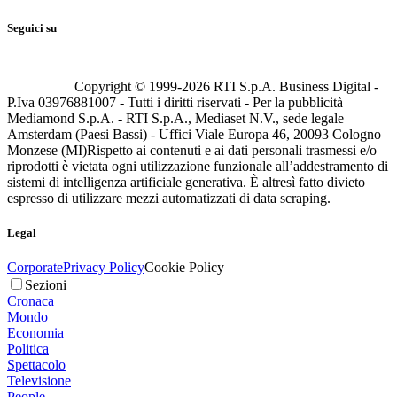
Seguici su
Copyright © 1999-
2026
RTI S.p.A. Business Digital -
P.Iva 03976881007 - Tutti i diritti riservati - Per la pubblicità
Mediamond S.p.A. - RTI S.p.A., Mediaset N.V., sede legale
Amsterdam (Paesi Bassi) - Uffici Viale Europa 46, 20093 Cologno
Monzese (MI)
Rispetto ai contenuti e ai dati personali trasmessi e/o
riprodotti è vietata ogni utilizzazione funzionale all’addestramento di
sistemi di intelligenza artificiale generativa. È altresì fatto divieto
espresso di utilizzare mezzi automatizzati di data scraping.
Legal
Corporate
Privacy Policy
Cookie Policy
Sezioni
Cronaca
Mondo
Economia
Politica
Spettacolo
Televisione
People