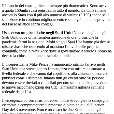
Il bilancio dei contagi diventa sempre più drammatico. Sono arrivati
a quota 160mila i casi registrati in tutto il mondo. La Cina rimane
ancora lo Stato con il più alto numero di vittime (3.199) anche se la
situazione è in continuo miglioramento e sono già undici le province
del Paese asiatico senza contagi.
Usa, verso un giro di vite negli Stati Uniti
Non va meglio negli
Stati Uniti dove ormai sembra questione di ore, prima che la
pandemia fermi la nazione. Molti singoli Stati Usa hanno già deciso
misure drastiche riducendo al massimo l'attività delle proprie
comunità, come a New York dove il governatore Andrew Cuomo ha
deciso la chiusura di tutte le scuole pubbliche.
Il vicepresidente Mike Pence ha annunciato intanto l'arrivo negli
Stati Uniti una stretta contro l'emergenza con misure da attuare a
livello federale e che vanno dal coprifuoco alla chiusura di esercizi
pubblici come i ristoranti. Intanto tutti gli eventi oltre 50 persone
devono essere rinviati o cancellati per otto settimane: lo prevedono
le nuove raccomandazioni dei Cdc, la massima autorità sanitaria
federale degli Usa.
L'emergenza coronavirus potrebbe inoltre stravolgere la campagna
elettorale e compromettere il processo di voto da qui all'Election
Day del 3 novembre. Non è un caso che due Stati abbiano già