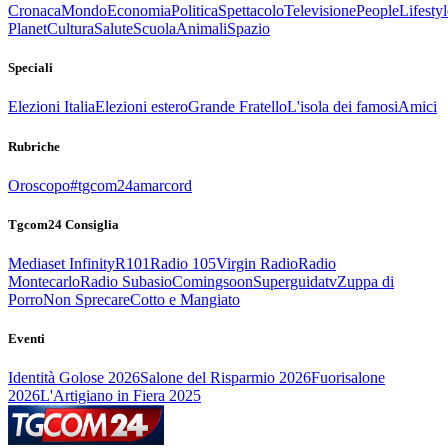
Cronaca
Mondo
Economia
Politica
Spettacolo
Televisione
People
Lifestyl
Planet
Cultura
Salute
Scuola
Animali
Spazio
Speciali
Elezioni Italia
Elezioni estero
Grande Fratello
L'isola dei famosi
Amici
Rubriche
Oroscopo
#tgcom24amarcord
Tgcom24 Consiglia
Mediaset Infinity
R101
Radio 105
Virgin Radio
Radio
Montecarlo
Radio Subasio
Comingsoon
Superguidatv
Zuppa di
Porro
Non Sprecare
Cotto e Mangiato
Eventi
Identità Golose 2026
Salone del Risparmio 2026
Fuorisalone
2026
L'Artigiano in Fiera 2025