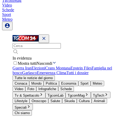
TgcomMag
Video
Schede
Sport
Meteo
In evidenza
Mostra tutti
Nascondi
Guerra Iran
Elezioni
Crans Montana
Epstein Files
Famiglia nel
bosco
Garlasco
Emergenza Clima
Tutti i dossier
Tutte le notizie del giorno
Cronaca
Mondo
Politica
Economia
Sport
Meteo
Video
Foto
Infografiche
Schede
Tv & Spettacolo
TgcomLab
TgcomMag
TgTech
Lifestyle
Oroscopo
Salute
Skuola
Cultura
Animali
Speciali
Chi siamo