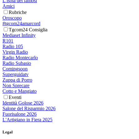
L'isola dei famosi
Amici
Rubriche
Oroscopo
#tgcom24amarcord
Tgcom24 Consiglia
Mediaset Infinity
R101
Radio 105
Virgin Radio
Radio Montecarlo
Radio Subasio
Comingsoon
Superguidatv
Zuppa di Porro
Non Sprecare
Cotto e Mangiato
Eventi
Identità Golose 2026
Salone del Risparmio 2026
Fuorisalone 2026
L'Artigiano in Fiera 2025
Legal