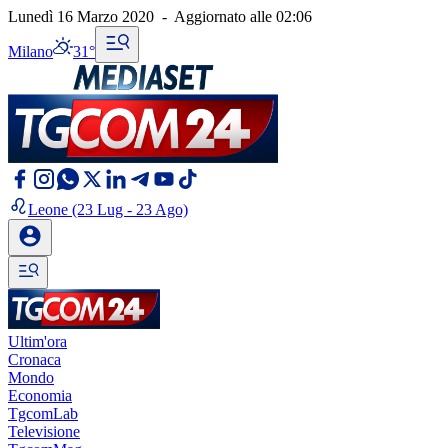
Lunedì 16 Marzo 2020
-
Aggiornato alle
02:06
Milano
31°
Leone
(23 Lug - 23 Ago)
Ultim'ora
Cronaca
Mondo
Economia
TgcomLab
Televisione