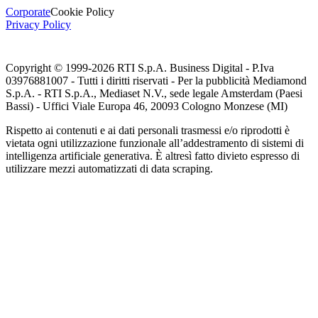
Corporate
Cookie Policy
Privacy Policy
Copyright © 1999-
2026
RTI S.p.A. Business Digital - P.Iva
03976881007 - Tutti i diritti riservati - Per la pubblicità Mediamond
S.p.A. - RTI S.p.A., Mediaset N.V., sede legale Amsterdam (Paesi
Bassi) - Uffici Viale Europa 46, 20093 Cologno Monzese (MI)
Rispetto ai contenuti e ai dati personali trasmessi e/o riprodotti è
vietata ogni utilizzazione funzionale all’addestramento di sistemi di
intelligenza artificiale generativa. È altresì fatto divieto espresso di
utilizzare mezzi automatizzati di data scraping.