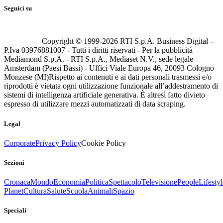
Seguici su
Copyright © 1999-
2026
RTI S.p.A. Business Digital -
P.Iva 03976881007 - Tutti i diritti riservati - Per la pubblicità
Mediamond S.p.A. - RTI S.p.A., Mediaset N.V., sede legale
Amsterdam (Paesi Bassi) - Uffici Viale Europa 46, 20093 Cologno
Monzese (MI)
Rispetto ai contenuti e ai dati personali trasmessi e/o
riprodotti è vietata ogni utilizzazione funzionale all’addestramento di
sistemi di intelligenza artificiale generativa. È altresì fatto divieto
espresso di utilizzare mezzi automatizzati di data scraping.
Legal
Corporate
Privacy Policy
Cookie Policy
Sezioni
Cronaca
Mondo
Economia
Politica
Spettacolo
Televisione
People
Lifestyl
Planet
Cultura
Salute
Scuola
Animali
Spazio
Speciali