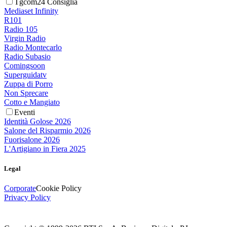
Tgcom24 Consiglia
Mediaset Infinity
R101
Radio 105
Virgin Radio
Radio Montecarlo
Radio Subasio
Comingsoon
Superguidatv
Zuppa di Porro
Non Sprecare
Cotto e Mangiato
Eventi
Identità Golose 2026
Salone del Risparmio 2026
Fuorisalone 2026
L'Artigiano in Fiera 2025
Legal
Corporate
Cookie Policy
Privacy Policy