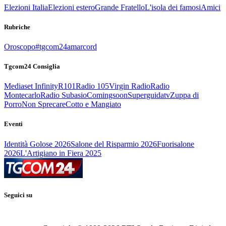
Elezioni Italia
Elezioni estero
Grande Fratello
L'isola dei famosi
Amici
Rubriche
Oroscopo
#tgcom24amarcord
Tgcom24 Consiglia
Mediaset Infinity
R101
Radio 105
Virgin Radio
Radio
Montecarlo
Radio Subasio
Comingsoon
Superguidatv
Zuppa di
Porro
Non Sprecare
Cotto e Mangiato
Eventi
Identità Golose 2026
Salone del Risparmio 2026
Fuorisalone
2026
L'Artigiano in Fiera 2025
Seguici su