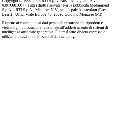
Copyright © 1999-
2026
RTI S.p.A. Business Digital - P.Iva
03976881007 - Tutti i diritti riservati - Per la pubblicità Mediamond
S.p.A. - RTI S.p.A., Mediaset N.V., sede legale Amsterdam (Paesi
Bassi) - Uffici Viale Europa 46, 20093 Cologno Monzese (MI)
Rispetto ai contenuti e ai dati personali trasmessi e/o riprodotti è
vietata ogni utilizzazione funzionale all’addestramento di sistemi di
intelligenza artificiale generativa. È altresì fatto divieto espresso di
utilizzare mezzi automatizzati di data scraping.