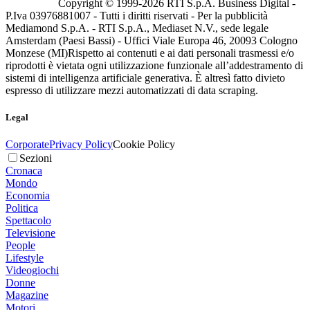
Copyright © 1999-
2026
RTI S.p.A. Business Digital -
P.Iva 03976881007 - Tutti i diritti riservati - Per la pubblicità
Mediamond S.p.A. - RTI S.p.A., Mediaset N.V., sede legale
Amsterdam (Paesi Bassi) - Uffici Viale Europa 46, 20093 Cologno
Monzese (MI)
Rispetto ai contenuti e ai dati personali trasmessi e/o
riprodotti è vietata ogni utilizzazione funzionale all’addestramento di
sistemi di intelligenza artificiale generativa. È altresì fatto divieto
espresso di utilizzare mezzi automatizzati di data scraping.
Legal
Corporate
Privacy Policy
Cookie Policy
Sezioni
Cronaca
Mondo
Economia
Politica
Spettacolo
Televisione
People
Lifestyle
Videogiochi
Donne
Magazine
Motori