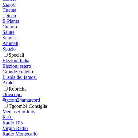
Viaggi
Cucina
Tgtech
E-Planet
Cultura
Salute
Scuola
Animali
Spazio
Speciali
Elezioni Italia
Elezioni estero
Grande Fratello
L'isola dei famosi
Amici
Rubriche
Oroscopo
#tgcom24amarcord
Tgcom24 Consiglia
Mediaset Infinity
R101
Radio 105
Virgin Radio
Radio Montecarlo