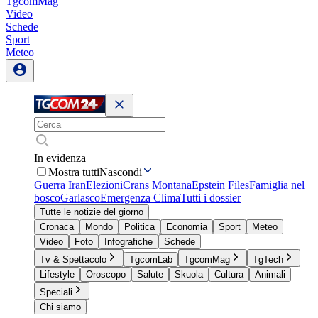
TgcomMag
Video
Schede
Sport
Meteo
In evidenza
Mostra tutti
Nascondi
Guerra Iran
Elezioni
Crans Montana
Epstein Files
Famiglia nel
bosco
Garlasco
Emergenza Clima
Tutti i dossier
Tutte le notizie del giorno
Cronaca
Mondo
Politica
Economia
Sport
Meteo
Video
Foto
Infografiche
Schede
Tv & Spettacolo
TgcomLab
TgcomMag
TgTech
Lifestyle
Oroscopo
Salute
Skuola
Cultura
Animali
Speciali
Chi siamo