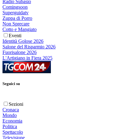
Radio Subasio
Comingsoon
Superguidatv
Zuppa di Porro
Non Sprecare
Cotto e Mangiato
Eventi
Identità Golose 2026
Salone del Risparmio 2026
Fuorisalone 2026
L'Artigiano in Fiera 2025
Seguici su
Sezioni
Cronaca
Mondo
Economia
Politica
Spettacolo
Televisione