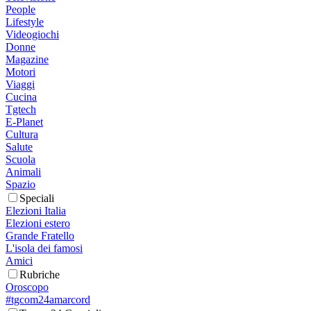
People
Lifestyle
Videogiochi
Donne
Magazine
Motori
Viaggi
Cucina
Tgtech
E-Planet
Cultura
Salute
Scuola
Animali
Spazio
Speciali
Elezioni Italia
Elezioni estero
Grande Fratello
L'isola dei famosi
Amici
Rubriche
Oroscopo
#tgcom24amarcord