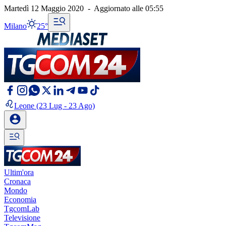
Martedì 12 Maggio 2020
-
Aggiornato alle
05:55
Milano
25°
Leone
(23 Lug - 23 Ago)
Ultim'ora
Cronaca
Mondo
Economia
TgcomLab
Televisione