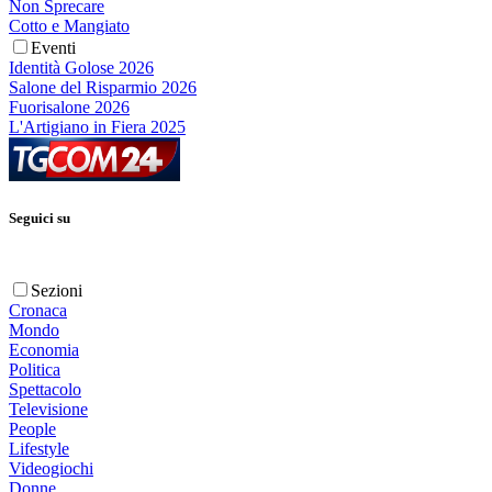
Non Sprecare
Cotto e Mangiato
Eventi
Identità Golose 2026
Salone del Risparmio 2026
Fuorisalone 2026
L'Artigiano in Fiera 2025
Seguici su
Sezioni
Cronaca
Mondo
Economia
Politica
Spettacolo
Televisione
People
Lifestyle
Videogiochi
Donne