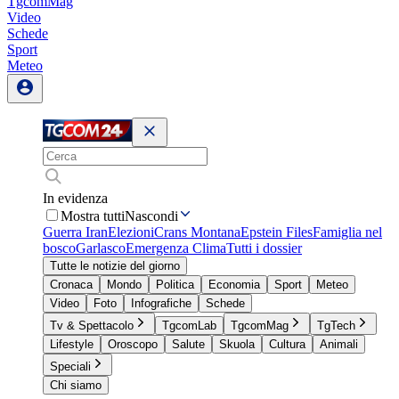
TgcomMag
Video
Schede
Sport
Meteo
In evidenza
Mostra tutti
Nascondi
Guerra Iran
Elezioni
Crans Montana
Epstein Files
Famiglia nel
bosco
Garlasco
Emergenza Clima
Tutti i dossier
Tutte le notizie del giorno
Cronaca
Mondo
Politica
Economia
Sport
Meteo
Video
Foto
Infografiche
Schede
Tv & Spettacolo
TgcomLab
TgcomMag
TgTech
Lifestyle
Oroscopo
Salute
Skuola
Cultura
Animali
Speciali
Chi siamo