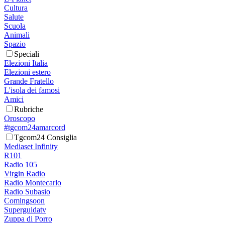
Cultura
Salute
Scuola
Animali
Spazio
Speciali
Elezioni Italia
Elezioni estero
Grande Fratello
L'isola dei famosi
Amici
Rubriche
Oroscopo
#tgcom24amarcord
Tgcom24 Consiglia
Mediaset Infinity
R101
Radio 105
Virgin Radio
Radio Montecarlo
Radio Subasio
Comingsoon
Superguidatv
Zuppa di Porro