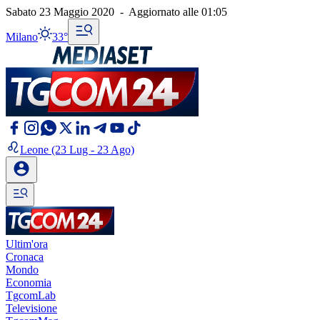
Sabato 23 Maggio 2020
-
Aggiornato alle
01:05
Milano
33°
Leone
(23 Lug - 23 Ago)
Ultim'ora
Cronaca
Mondo
Economia
TgcomLab
Televisione