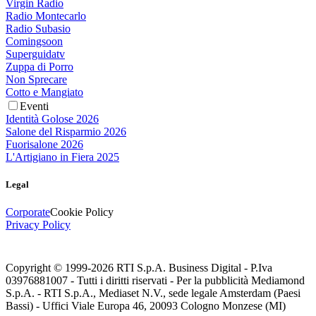
Virgin Radio
Radio Montecarlo
Radio Subasio
Comingsoon
Superguidatv
Zuppa di Porro
Non Sprecare
Cotto e Mangiato
Eventi
Identità Golose 2026
Salone del Risparmio 2026
Fuorisalone 2026
L'Artigiano in Fiera 2025
Legal
Corporate
Cookie Policy
Privacy Policy
Copyright © 1999-
2026
RTI S.p.A. Business Digital - P.Iva
03976881007 - Tutti i diritti riservati - Per la pubblicità Mediamond
S.p.A. - RTI S.p.A., Mediaset N.V., sede legale Amsterdam (Paesi
Bassi) - Uffici Viale Europa 46, 20093 Cologno Monzese (MI)