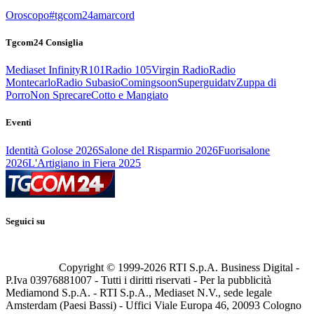
Oroscopo
#tgcom24amarcord
Tgcom24 Consiglia
Mediaset Infinity
R101
Radio 105
Virgin Radio
Radio
Montecarlo
Radio Subasio
Comingsoon
Superguidatv
Zuppa di
Porro
Non Sprecare
Cotto e Mangiato
Eventi
Identità Golose 2026
Salone del Risparmio 2026
Fuorisalone
2026
L'Artigiano in Fiera 2025
Seguici su
Copyright © 1999-
2026
RTI S.p.A. Business Digital -
P.Iva 03976881007 - Tutti i diritti riservati - Per la pubblicità
Mediamond S.p.A. - RTI S.p.A., Mediaset N.V., sede legale
Amsterdam (Paesi Bassi) - Uffici Viale Europa 46, 20093 Cologno