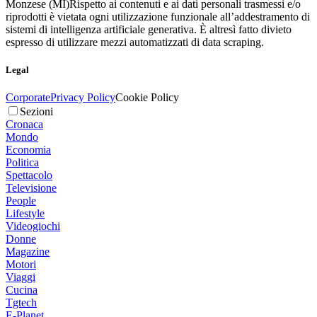
Monzese (MI)
Rispetto ai contenuti e ai dati personali trasmessi e/o
riprodotti è vietata ogni utilizzazione funzionale all’addestramento di
sistemi di intelligenza artificiale generativa. È altresì fatto divieto
espresso di utilizzare mezzi automatizzati di data scraping.
Legal
Corporate
Privacy Policy
Cookie Policy
Sezioni
Cronaca
Mondo
Economia
Politica
Spettacolo
Televisione
People
Lifestyle
Videogiochi
Donne
Magazine
Motori
Viaggi
Cucina
Tgtech
E-Planet