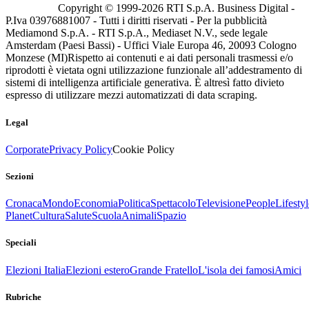
Copyright © 1999-
2026
RTI S.p.A. Business Digital -
P.Iva 03976881007 - Tutti i diritti riservati - Per la pubblicità
Mediamond S.p.A. - RTI S.p.A., Mediaset N.V., sede legale
Amsterdam (Paesi Bassi) - Uffici Viale Europa 46, 20093 Cologno
Monzese (MI)
Rispetto ai contenuti e ai dati personali trasmessi e/o
riprodotti è vietata ogni utilizzazione funzionale all’addestramento di
sistemi di intelligenza artificiale generativa. È altresì fatto divieto
espresso di utilizzare mezzi automatizzati di data scraping.
Legal
Corporate
Privacy Policy
Cookie Policy
Sezioni
Cronaca
Mondo
Economia
Politica
Spettacolo
Televisione
People
Lifestyl
Planet
Cultura
Salute
Scuola
Animali
Spazio
Speciali
Elezioni Italia
Elezioni estero
Grande Fratello
L'isola dei famosi
Amici
Rubriche