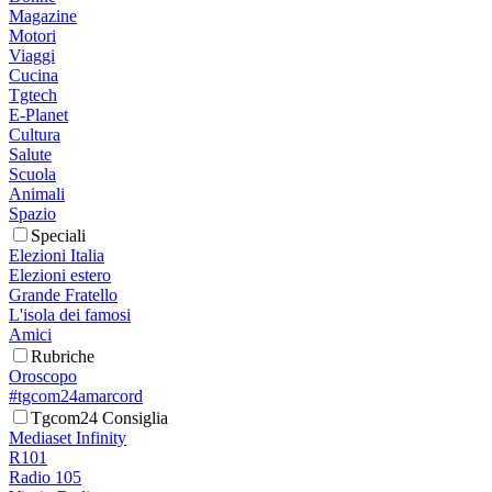
Magazine
Motori
Viaggi
Cucina
Tgtech
E-Planet
Cultura
Salute
Scuola
Animali
Spazio
Speciali
Elezioni Italia
Elezioni estero
Grande Fratello
L'isola dei famosi
Amici
Rubriche
Oroscopo
#tgcom24amarcord
Tgcom24 Consiglia
Mediaset Infinity
R101
Radio 105