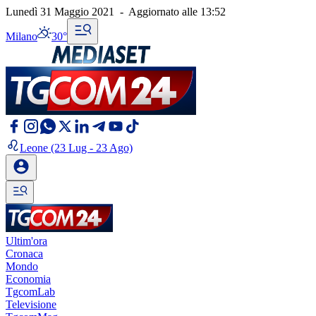
Lunedì 31 Maggio 2021
-
Aggiornato alle
13:52
Milano
30°
Leone
(23 Lug - 23 Ago)
Ultim'ora
Cronaca
Mondo
Economia
TgcomLab
Televisione