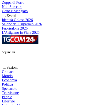
Zuppa di Porro
Non Sprecare
Cotto e Mangiato
Eventi
Identità Golose 2026
Salone del Risparmio 2026
Fuorisalone 2026
L'Artigiano in Fiera 2025
Seguici su
Sezioni
Cronaca
Mondo
Economia
Politica
Spettacolo
Televisione
People
Lifestyle