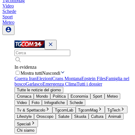
TgcomMag
Video
Schede
Sport
Meteo
In evidenza
Mostra tutti
Nascondi
Guerra Iran
Elezioni
Crans Montana
Epstein Files
Famiglia nel
bosco
Garlasco
Emergenza Clima
Tutti i dossier
Tutte le notizie del giorno
Cronaca
Mondo
Politica
Economia
Sport
Meteo
Video
Foto
Infografiche
Schede
Tv & Spettacolo
TgcomLab
TgcomMag
TgTech
Lifestyle
Oroscopo
Salute
Skuola
Cultura
Animali
Speciali
Chi siamo