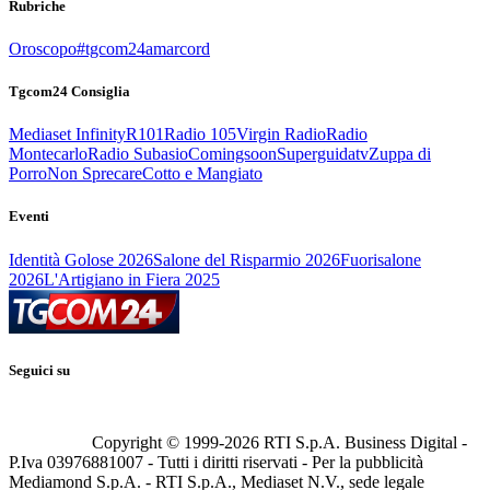
Rubriche
Oroscopo
#tgcom24amarcord
Tgcom24 Consiglia
Mediaset Infinity
R101
Radio 105
Virgin Radio
Radio
Montecarlo
Radio Subasio
Comingsoon
Superguidatv
Zuppa di
Porro
Non Sprecare
Cotto e Mangiato
Eventi
Identità Golose 2026
Salone del Risparmio 2026
Fuorisalone
2026
L'Artigiano in Fiera 2025
Seguici su
Copyright © 1999-
2026
RTI S.p.A. Business Digital -
P.Iva 03976881007 - Tutti i diritti riservati - Per la pubblicità
Mediamond S.p.A. - RTI S.p.A., Mediaset N.V., sede legale