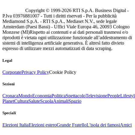
Copyright © 1999-
2026
RTI S.p.A. Business Digital -
P.Iva 03976881007 - Tutti i diritti riservati - Per la pubblicità
Mediamond S.p.A. - RTI S.p.A., Mediaset N.V., sede legale
Amsterdam (Paesi Bassi) - Uffici Viale Europa 46, 20093 Cologno
Monzese (MI)
Rispetto ai contenuti e ai dati personali trasmessi e/o
riprodotti è vietata ogni utilizzazione funzionale all’addestramento di
sistemi di intelligenza artificiale generativa. È altresì fatto divieto
espresso di utilizzare mezzi automatizzati di data scraping.
Legal
Corporate
Privacy Policy
Cookie Policy
Sezioni
Cronaca
Mondo
Economia
Politica
Spettacolo
Televisione
People
Lifestyl
Planet
Cultura
Salute
Scuola
Animali
Spazio
Speciali
Elezioni Italia
Elezioni estero
Grande Fratello
L'isola dei famosi
Amici