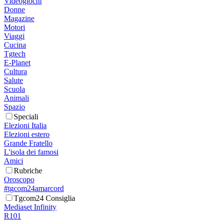
Videogiochi
Donne
Magazine
Motori
Viaggi
Cucina
Tgtech
E-Planet
Cultura
Salute
Scuola
Animali
Spazio
Speciali
Elezioni Italia
Elezioni estero
Grande Fratello
L'isola dei famosi
Amici
Rubriche
Oroscopo
#tgcom24amarcord
Tgcom24 Consiglia
Mediaset Infinity
R101