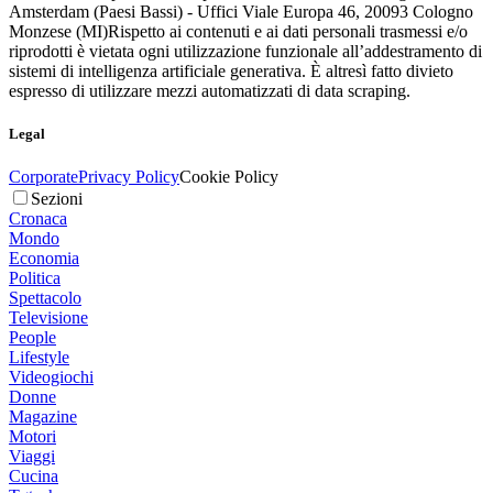
Amsterdam (Paesi Bassi) - Uffici Viale Europa 46, 20093 Cologno
Monzese (MI)
Rispetto ai contenuti e ai dati personali trasmessi e/o
riprodotti è vietata ogni utilizzazione funzionale all’addestramento di
sistemi di intelligenza artificiale generativa. È altresì fatto divieto
espresso di utilizzare mezzi automatizzati di data scraping.
Legal
Corporate
Privacy Policy
Cookie Policy
Sezioni
Cronaca
Mondo
Economia
Politica
Spettacolo
Televisione
People
Lifestyle
Videogiochi
Donne
Magazine
Motori
Viaggi
Cucina