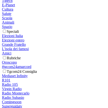
Tgtech
E-Planet
Cultura
Salute
Scuola
Animali
Spazio
Speciali
Elezioni Italia
Elezioni estero
Grande Fratello
L'isola dei famosi
Amici
Rubriche
Oroscopo
#tgcom24amarcord
Tgcom24 Consiglia
Mediaset Infinity
R101
Radio 105
Virgin Radio
Radio Montecarlo
Radio Subasio
Comingsoon
Superguidatv