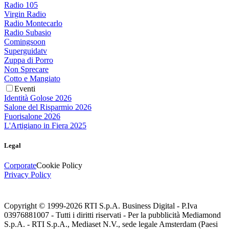
Radio 105
Virgin Radio
Radio Montecarlo
Radio Subasio
Comingsoon
Superguidatv
Zuppa di Porro
Non Sprecare
Cotto e Mangiato
Eventi
Identità Golose 2026
Salone del Risparmio 2026
Fuorisalone 2026
L'Artigiano in Fiera 2025
Legal
Corporate
Cookie Policy
Privacy Policy
Copyright © 1999-
2026
RTI S.p.A. Business Digital - P.Iva
03976881007 - Tutti i diritti riservati - Per la pubblicità Mediamond
S.p.A. - RTI S.p.A., Mediaset N.V., sede legale Amsterdam (Paesi