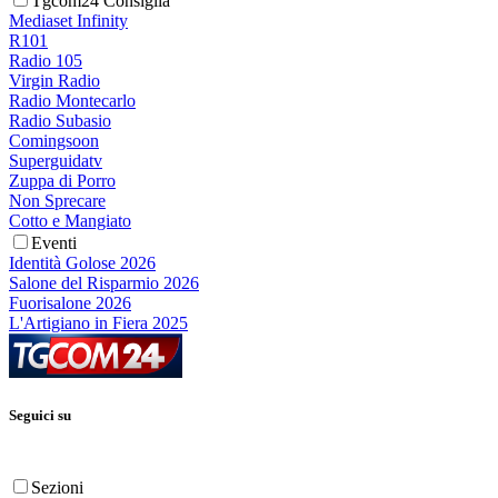
Tgcom24 Consiglia
Mediaset Infinity
R101
Radio 105
Virgin Radio
Radio Montecarlo
Radio Subasio
Comingsoon
Superguidatv
Zuppa di Porro
Non Sprecare
Cotto e Mangiato
Eventi
Identità Golose 2026
Salone del Risparmio 2026
Fuorisalone 2026
L'Artigiano in Fiera 2025
Seguici su
Sezioni