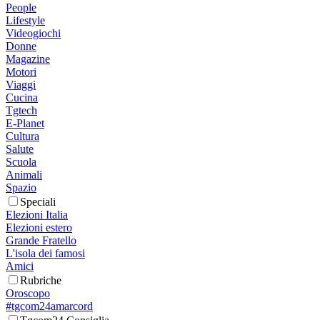
People
Lifestyle
Videogiochi
Donne
Magazine
Motori
Viaggi
Cucina
Tgtech
E-Planet
Cultura
Salute
Scuola
Animali
Spazio
Speciali
Elezioni Italia
Elezioni estero
Grande Fratello
L'isola dei famosi
Amici
Rubriche
Oroscopo
#tgcom24amarcord