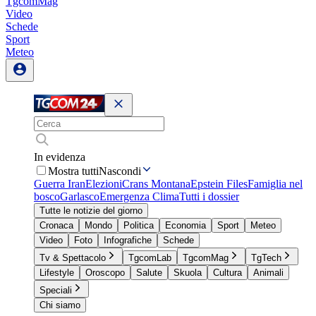
TgcomMag
Video
Schede
Sport
Meteo
In evidenza
Mostra tutti
Nascondi
Guerra Iran
Elezioni
Crans Montana
Epstein Files
Famiglia nel
bosco
Garlasco
Emergenza Clima
Tutti i dossier
Tutte le notizie del giorno
Cronaca
Mondo
Politica
Economia
Sport
Meteo
Video
Foto
Infografiche
Schede
Tv & Spettacolo
TgcomLab
TgcomMag
TgTech
Lifestyle
Oroscopo
Salute
Skuola
Cultura
Animali
Speciali
Chi siamo