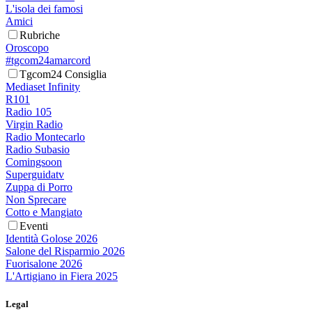
L'isola dei famosi
Amici
Rubriche
Oroscopo
#tgcom24amarcord
Tgcom24 Consiglia
Mediaset Infinity
R101
Radio 105
Virgin Radio
Radio Montecarlo
Radio Subasio
Comingsoon
Superguidatv
Zuppa di Porro
Non Sprecare
Cotto e Mangiato
Eventi
Identità Golose 2026
Salone del Risparmio 2026
Fuorisalone 2026
L'Artigiano in Fiera 2025
Legal