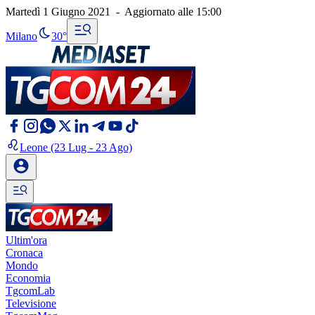
Martedì 1 Giugno 2021
-
Aggiornato alle
15:00
Milano
30°
Leone
(23 Lug - 23 Ago)
Ultim'ora
Cronaca
Mondo
Economia
TgcomLab
Televisione