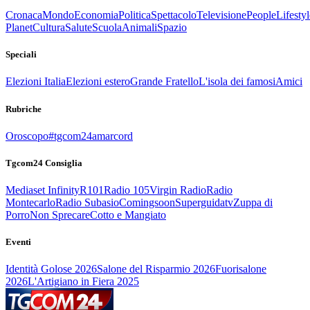
Cronaca
Mondo
Economia
Politica
Spettacolo
Televisione
People
Lifestyl
Planet
Cultura
Salute
Scuola
Animali
Spazio
Speciali
Elezioni Italia
Elezioni estero
Grande Fratello
L'isola dei famosi
Amici
Rubriche
Oroscopo
#tgcom24amarcord
Tgcom24 Consiglia
Mediaset Infinity
R101
Radio 105
Virgin Radio
Radio
Montecarlo
Radio Subasio
Comingsoon
Superguidatv
Zuppa di
Porro
Non Sprecare
Cotto e Mangiato
Eventi
Identità Golose 2026
Salone del Risparmio 2026
Fuorisalone
2026
L'Artigiano in Fiera 2025