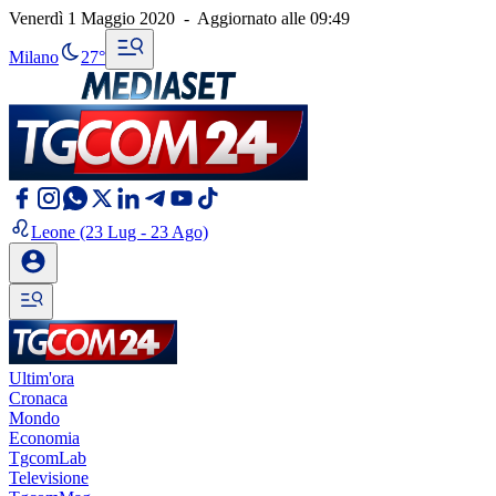
Venerdì 1 Maggio 2020
-
Aggiornato alle
09:49
Milano
27°
Leone
(23 Lug - 23 Ago)
Ultim'ora
Cronaca
Mondo
Economia
TgcomLab
Televisione