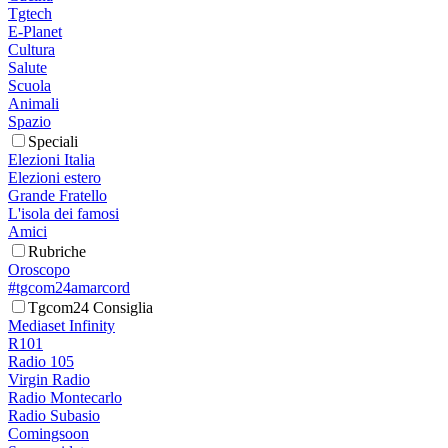
Tgtech
E-Planet
Cultura
Salute
Scuola
Animali
Spazio
Speciali
Elezioni Italia
Elezioni estero
Grande Fratello
L'isola dei famosi
Amici
Rubriche
Oroscopo
#tgcom24amarcord
Tgcom24 Consiglia
Mediaset Infinity
R101
Radio 105
Virgin Radio
Radio Montecarlo
Radio Subasio
Comingsoon