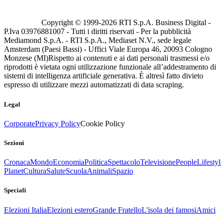
Copyright © 1999-
2026
RTI S.p.A. Business Digital -
P.Iva 03976881007 - Tutti i diritti riservati - Per la pubblicità
Mediamond S.p.A. - RTI S.p.A., Mediaset N.V., sede legale
Amsterdam (Paesi Bassi) - Uffici Viale Europa 46, 20093 Cologno
Monzese (MI)
Rispetto ai contenuti e ai dati personali trasmessi e/o
riprodotti è vietata ogni utilizzazione funzionale all’addestramento di
sistemi di intelligenza artificiale generativa. È altresì fatto divieto
espresso di utilizzare mezzi automatizzati di data scraping.
Legal
Corporate
Privacy Policy
Cookie Policy
Sezioni
Cronaca
Mondo
Economia
Politica
Spettacolo
Televisione
People
Lifestyl
Planet
Cultura
Salute
Scuola
Animali
Spazio
Speciali
Elezioni Italia
Elezioni estero
Grande Fratello
L'isola dei famosi
Amici