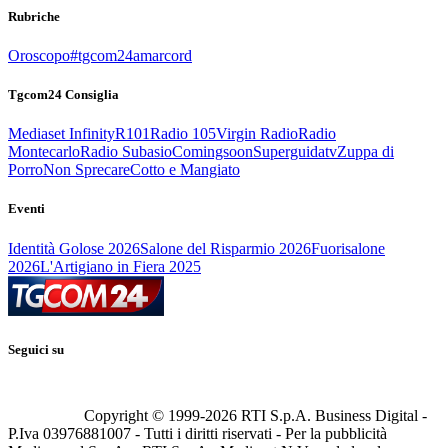
Rubriche
Oroscopo
#tgcom24amarcord
Tgcom24 Consiglia
Mediaset Infinity
R101
Radio 105
Virgin Radio
Radio
Montecarlo
Radio Subasio
Comingsoon
Superguidatv
Zuppa di
Porro
Non Sprecare
Cotto e Mangiato
Eventi
Identità Golose 2026
Salone del Risparmio 2026
Fuorisalone
2026
L'Artigiano in Fiera 2025
Seguici su
Copyright © 1999-
2026
RTI S.p.A. Business Digital -
P.Iva 03976881007 - Tutti i diritti riservati - Per la pubblicità