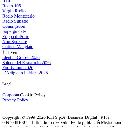
R101
Radio 105
Virgin Radio
Radio Montecarlo
Radio Subasio
Comingsoon
Superguidatv
Zuppa di Porro
Non Sprecare
Cotto e Mangiato
Eventi
Identità Golose 2026
Salone del Risparmio 2026
Fuorisalone 2026
L'Artigiano in Fiera 2025
Legal
Corporate
Cookie Policy
Privacy Policy
Copyright © 1999-
2026
RTI S.p.A. Business Digital - P.Iva
03976881007 - Tutti i diritti riservati - Per la pubblicità Mediamond