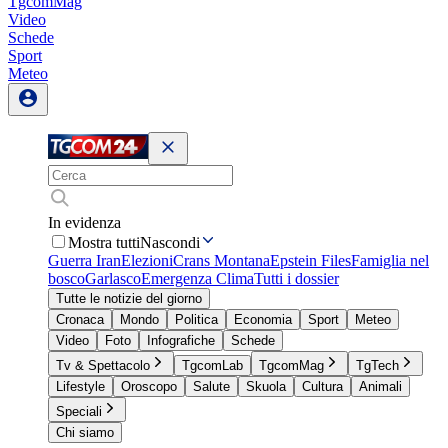
TgcomMag
Video
Schede
Sport
Meteo
In evidenza
Mostra tutti
Nascondi
Guerra Iran
Elezioni
Crans Montana
Epstein Files
Famiglia nel
bosco
Garlasco
Emergenza Clima
Tutti i dossier
Tutte le notizie del giorno
Cronaca
Mondo
Politica
Economia
Sport
Meteo
Video
Foto
Infografiche
Schede
Tv & Spettacolo
TgcomLab
TgcomMag
TgTech
Lifestyle
Oroscopo
Salute
Skuola
Cultura
Animali
Speciali
Chi siamo