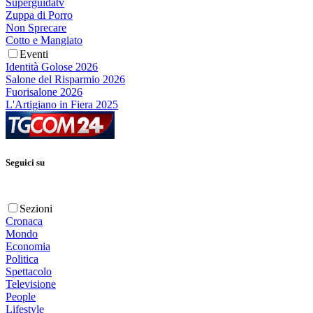
Superguidatv
Zuppa di Porro
Non Sprecare
Cotto e Mangiato
Eventi
Identità Golose 2026
Salone del Risparmio 2026
Fuorisalone 2026
L'Artigiano in Fiera 2025
Seguici su
Sezioni
Cronaca
Mondo
Economia
Politica
Spettacolo
Televisione
People
Lifestyle