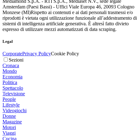
Mediamond S.p.A. - RTI S.p.A., Mediaset N.V., sede legale
Amsterdam (Paesi Bassi) - Uffici Viale Europa 46, 20093 Cologno
Monzese (MI)
Rispetto ai contenuti e ai dati personali trasmessi e/o
riprodotti è vietata ogni utilizzazione funzionale all’addestramento di
sistemi di intelligenza artificiale generativa. È altresì fatto divieto
espresso di utilizzare mezzi automatizzati di data scraping.
Legal
Corporate
Privacy Policy
Cookie Policy
Sezioni
Cronaca
Mondo
Economia
Politica
Spettacolo
Televisione
People
Lifestyle
Videogiochi
Donne
Magazine
Motori
Viaggi
Cucina