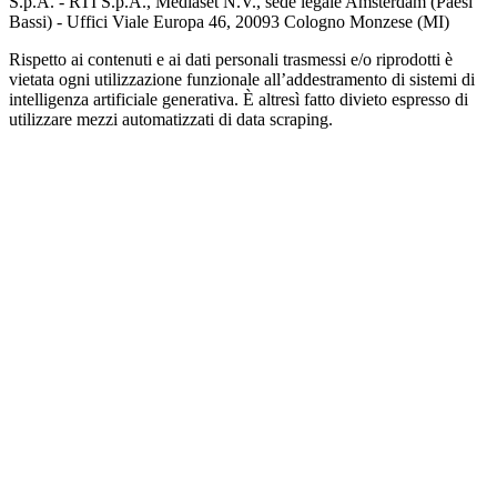
S.p.A. - RTI S.p.A., Mediaset N.V., sede legale Amsterdam (Paesi
Bassi) - Uffici Viale Europa 46, 20093 Cologno Monzese (MI)
Rispetto ai contenuti e ai dati personali trasmessi e/o riprodotti è
vietata ogni utilizzazione funzionale all’addestramento di sistemi di
intelligenza artificiale generativa. È altresì fatto divieto espresso di
utilizzare mezzi automatizzati di data scraping.