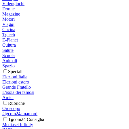
Videogiochi
Donne
Magazine
Motori
Viaggi
Cucina
Tgtech
E-Planet
Cultura
Salute
Scuola
Animali
Spazio
Speciali
Elezioni Italia
Elezioni estero
Grande Fratello
L'isola dei famosi
Amici
Rubriche
Oroscopo
#tgcom24amarcord
Tgcom24 Consiglia
Mediaset Infinity