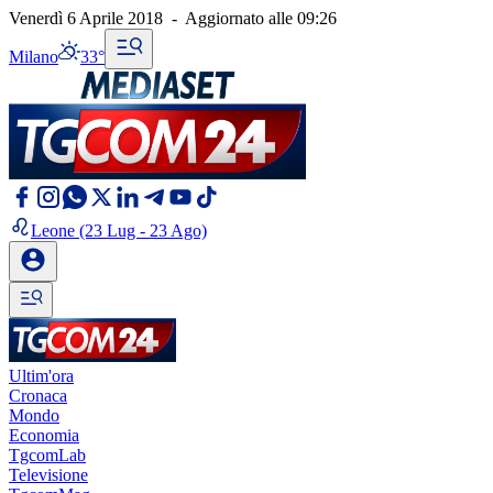
Venerdì 6 Aprile 2018
-
Aggiornato alle
09:26
Milano
33°
Leone
(23 Lug - 23 Ago)
Ultim'ora
Cronaca
Mondo
Economia
TgcomLab
Televisione