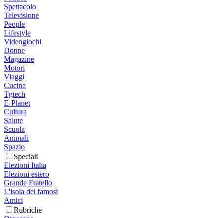
Spettacolo
Televisione
People
Lifestyle
Videogiochi
Donne
Magazine
Motori
Viaggi
Cucina
Tgtech
E-Planet
Cultura
Salute
Scuola
Animali
Spazio
Speciali
Elezioni Italia
Elezioni estero
Grande Fratello
L'isola dei famosi
Amici
Rubriche