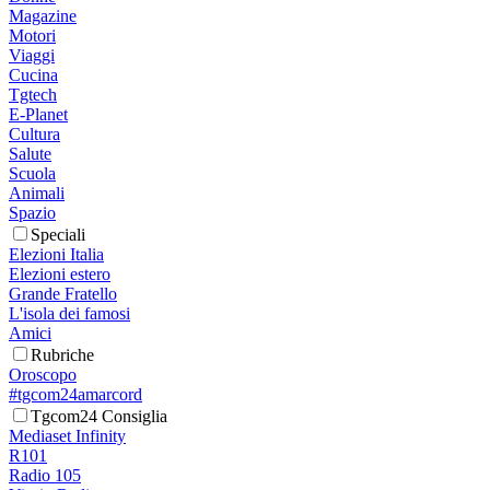
Magazine
Motori
Viaggi
Cucina
Tgtech
E-Planet
Cultura
Salute
Scuola
Animali
Spazio
Speciali
Elezioni Italia
Elezioni estero
Grande Fratello
L'isola dei famosi
Amici
Rubriche
Oroscopo
#tgcom24amarcord
Tgcom24 Consiglia
Mediaset Infinity
R101
Radio 105