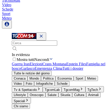
TgcomMag
Video
Schede
Sport
Meteo
In evidenza
Mostra tutti
Nascondi
Guerra Iran
Elezioni
Crans Montana
Epstein Files
Famiglia nel
bosco
Garlasco
Emergenza Clima
Tutti i dossier
Tutte le notizie del giorno
Cronaca
Mondo
Politica
Economia
Sport
Meteo
Video
Foto
Infografiche
Schede
Tv & Spettacolo
TgcomLab
TgcomMag
TgTech
Lifestyle
Oroscopo
Salute
Skuola
Cultura
Animali
Speciali
Chi siamo