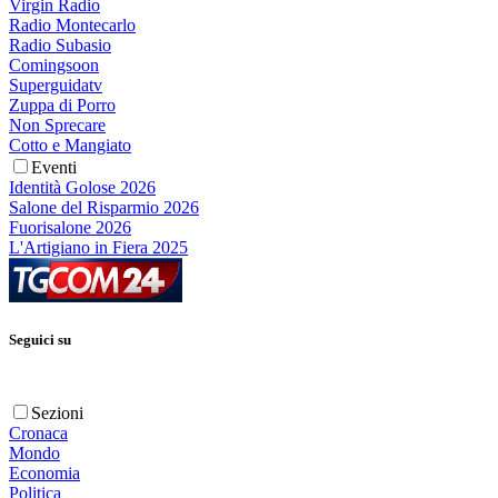
Virgin Radio
Radio Montecarlo
Radio Subasio
Comingsoon
Superguidatv
Zuppa di Porro
Non Sprecare
Cotto e Mangiato
Eventi
Identità Golose 2026
Salone del Risparmio 2026
Fuorisalone 2026
L'Artigiano in Fiera 2025
Seguici su
Sezioni
Cronaca
Mondo
Economia
Politica