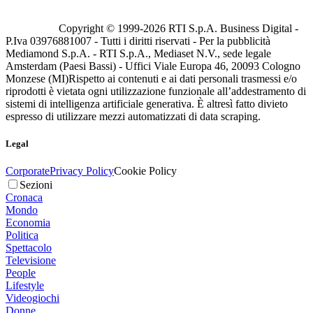
Copyright © 1999-
2026
RTI S.p.A. Business Digital -
P.Iva 03976881007 - Tutti i diritti riservati - Per la pubblicità
Mediamond S.p.A. - RTI S.p.A., Mediaset N.V., sede legale
Amsterdam (Paesi Bassi) - Uffici Viale Europa 46, 20093 Cologno
Monzese (MI)
Rispetto ai contenuti e ai dati personali trasmessi e/o
riprodotti è vietata ogni utilizzazione funzionale all’addestramento di
sistemi di intelligenza artificiale generativa. È altresì fatto divieto
espresso di utilizzare mezzi automatizzati di data scraping.
Legal
Corporate
Privacy Policy
Cookie Policy
Sezioni
Cronaca
Mondo
Economia
Politica
Spettacolo
Televisione
People
Lifestyle
Videogiochi
Donne