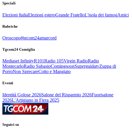
Speciali
Elezioni Italia
Elezioni estero
Grande Fratello
L'isola dei famosi
Amici
Rubriche
Oroscopo
#tgcom24amarcord
Tgcom24 Consiglia
Mediaset Infinity
R101
Radio 105
Virgin Radio
Radio
Montecarlo
Radio Subasio
Comingsoon
Superguidatv
Zuppa di
Porro
Non Sprecare
Cotto e Mangiato
Eventi
Identità Golose 2026
Salone del Risparmio 2026
Fuorisalone
2026
L'Artigiano in Fiera 2025
Seguici su