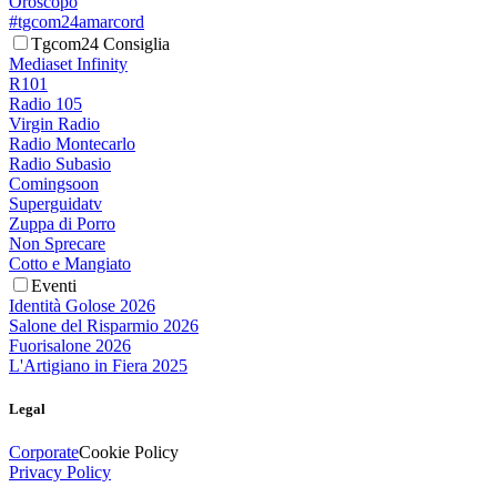
Oroscopo
#tgcom24amarcord
Tgcom24 Consiglia
Mediaset Infinity
R101
Radio 105
Virgin Radio
Radio Montecarlo
Radio Subasio
Comingsoon
Superguidatv
Zuppa di Porro
Non Sprecare
Cotto e Mangiato
Eventi
Identità Golose 2026
Salone del Risparmio 2026
Fuorisalone 2026
L'Artigiano in Fiera 2025
Legal
Corporate
Cookie Policy
Privacy Policy