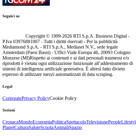
Seguici su
Copyright © 1999-
2026
RTI S.p.A. Business Digital -
P.Iva 03976881007 - Tutti i diritti riservati - Per la pubblicità
Mediamond S.p.A. - RTI S.p.A., Mediaset N.V., sede legale
Amsterdam (Paesi Bassi) - Uffici Viale Europa 46, 20093 Cologno
Monzese (MI)
Rispetto ai contenuti e ai dati personali trasmessi e/o
riprodotti è vietata ogni utilizzazione funzionale all’addestramento di
sistemi di intelligenza artificiale generativa. È altresì fatto divieto
espresso di utilizzare mezzi automatizzati di data scraping.
Legal
Corporate
Privacy Policy
Cookie Policy
Sezioni
Cronaca
Mondo
Economia
Politica
Spettacolo
Televisione
People
Lifestyl
Planet
Cultura
Salute
Scuola
Animali
Spazio