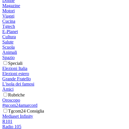
Donne
Magazine
Motori
Viaggi
Cucina
Tgtech
E-Planet
Cultura
Salute
Scuola
Animali
Spazio
Speciali
Elezioni Italia
Elezioni estero
Grande Fratello
L'isola dei famosi
Amici
Rubriche
Oroscopo
#tgcom24amarcord
Tgcom24 Consiglia
Mediaset Infinity
R101
Radio 105