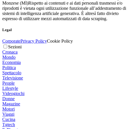
Monzese (MI)
Rispetto ai contenuti e ai dati personali trasmessi e/o
riprodotti è vietata ogni utilizzazione funzionale all’addestramento di
sistemi di intelligenza artificiale generativa. È altresì fatto divieto
espresso di utilizzare mezzi automatizzati di data scraping.
Legal
Corporate
Privacy Policy
Cookie Policy
Sezioni
Cronaca
Mondo
Economia
Politica
Spettacolo
Televisione
People
Lifestyle
Videogiochi
Donne
Magazine
Motori
Viaggi
Cucina
Tgtech