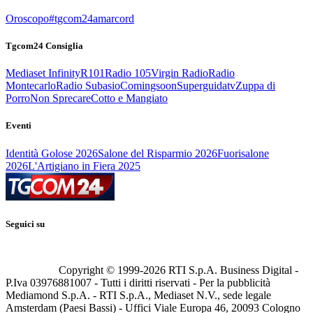
Oroscopo
#tgcom24amarcord
Tgcom24 Consiglia
Mediaset Infinity
R101
Radio 105
Virgin Radio
Radio
Montecarlo
Radio Subasio
Comingsoon
Superguidatv
Zuppa di
Porro
Non Sprecare
Cotto e Mangiato
Eventi
Identità Golose 2026
Salone del Risparmio 2026
Fuorisalone
2026
L'Artigiano in Fiera 2025
Seguici su
Copyright © 1999-
2026
RTI S.p.A. Business Digital -
P.Iva 03976881007 - Tutti i diritti riservati - Per la pubblicità
Mediamond S.p.A. - RTI S.p.A., Mediaset N.V., sede legale
Amsterdam (Paesi Bassi) - Uffici Viale Europa 46, 20093 Cologno