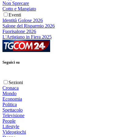
Non Sprecare
Cotto e Mangiato
Eventi
Identità Golose 2026
Salone del Risparmio 2026
Fuorisalone 2026
L'Artigiano in Fiera 2025
Seguici su
Sezioni
Cronaca
Mondo
Economia
Politica
Spettacolo
Televisione
People
Lifestyle
Videogiochi