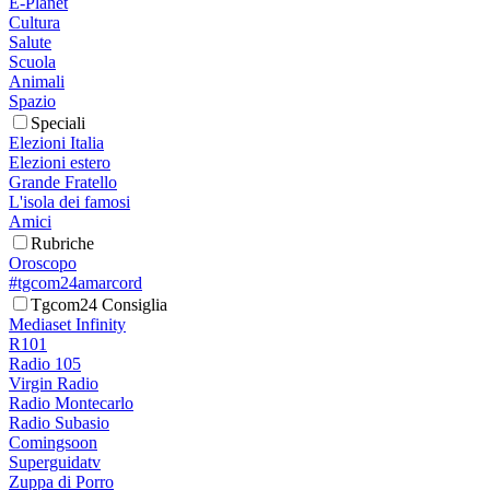
E-Planet
Cultura
Salute
Scuola
Animali
Spazio
Speciali
Elezioni Italia
Elezioni estero
Grande Fratello
L'isola dei famosi
Amici
Rubriche
Oroscopo
#tgcom24amarcord
Tgcom24 Consiglia
Mediaset Infinity
R101
Radio 105
Virgin Radio
Radio Montecarlo
Radio Subasio
Comingsoon
Superguidatv
Zuppa di Porro