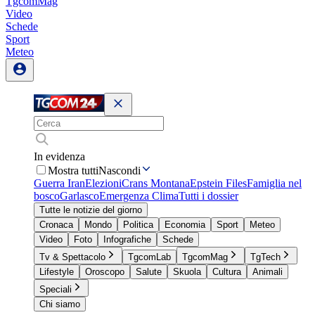
TgcomMag
Video
Schede
Sport
Meteo
In evidenza
Mostra tutti
Nascondi
Guerra Iran
Elezioni
Crans Montana
Epstein Files
Famiglia nel
bosco
Garlasco
Emergenza Clima
Tutti i dossier
Tutte le notizie del giorno
Cronaca
Mondo
Politica
Economia
Sport
Meteo
Video
Foto
Infografiche
Schede
Tv & Spettacolo
TgcomLab
TgcomMag
TgTech
Lifestyle
Oroscopo
Salute
Skuola
Cultura
Animali
Speciali
Chi siamo