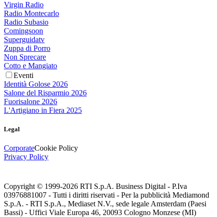
Virgin Radio
Radio Montecarlo
Radio Subasio
Comingsoon
Superguidatv
Zuppa di Porro
Non Sprecare
Cotto e Mangiato
Eventi
Identità Golose 2026
Salone del Risparmio 2026
Fuorisalone 2026
L'Artigiano in Fiera 2025
Legal
Corporate
Cookie Policy
Privacy Policy
Copyright © 1999-
2026
RTI S.p.A. Business Digital - P.Iva
03976881007 - Tutti i diritti riservati - Per la pubblicità Mediamond
S.p.A. - RTI S.p.A., Mediaset N.V., sede legale Amsterdam (Paesi
Bassi) - Uffici Viale Europa 46, 20093 Cologno Monzese (MI)