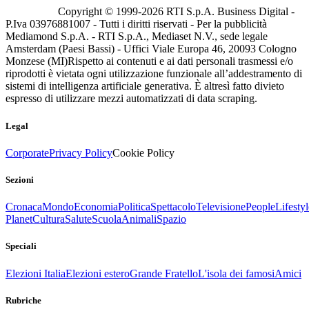
Copyright © 1999-
2026
RTI S.p.A. Business Digital -
P.Iva 03976881007 - Tutti i diritti riservati - Per la pubblicità
Mediamond S.p.A. - RTI S.p.A., Mediaset N.V., sede legale
Amsterdam (Paesi Bassi) - Uffici Viale Europa 46, 20093 Cologno
Monzese (MI)
Rispetto ai contenuti e ai dati personali trasmessi e/o
riprodotti è vietata ogni utilizzazione funzionale all’addestramento di
sistemi di intelligenza artificiale generativa. È altresì fatto divieto
espresso di utilizzare mezzi automatizzati di data scraping.
Legal
Corporate
Privacy Policy
Cookie Policy
Sezioni
Cronaca
Mondo
Economia
Politica
Spettacolo
Televisione
People
Lifestyl
Planet
Cultura
Salute
Scuola
Animali
Spazio
Speciali
Elezioni Italia
Elezioni estero
Grande Fratello
L'isola dei famosi
Amici
Rubriche