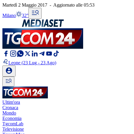
Martedì 2 Maggio 2017
-
Aggiornato alle
05:53
Milano
32°
Leone
(23 Lug - 23 Ago)
Ultim'ora
Cronaca
Mondo
Economia
TgcomLab
Televisione