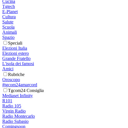
Cucina
Tgtech
E-Planet
Cultura
Salute
Scuola
Animali
Spazio
Speciali
Elezioni Italia
Elezioni estero
Grande Fratello
L'isola dei famosi
Amici
Rubriche
Oroscopo
#tgcom24amarcord
Tgcom24 Consiglia
Mediaset Infinity
R101
Radio 105
Virgin Radio
Radio Montecarlo
Radio Subasio
Comingsoon