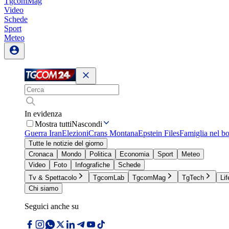
TgcomMag
Video
Schede
Sport
Meteo
In evidenza
Mostra tutti
Nascondi
Guerra Iran
Elezioni
Crans Montana
Epstein Files
Famiglia nel b
Tutte le notizie del giorno
Cronaca
Mondo
Politica
Economia
Sport
Meteo
Video
Foto
Infografiche
Schede
Tv & Spettacolo
TgcomLab
TgcomMag
TgTech
Lif
Chi siamo
Seguici anche su