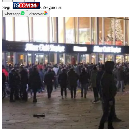
Segui
su
Seguici su
whatsapp
discover