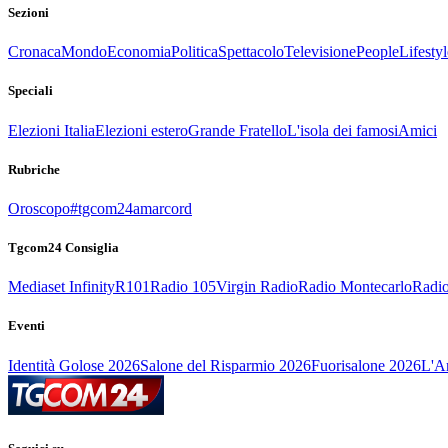
Sezioni
Cronaca
Mondo
Economia
Politica
Spettacolo
Televisione
People
Lifestyl
Speciali
Elezioni Italia
Elezioni estero
Grande Fratello
L'isola dei famosi
Amici
Rubriche
Oroscopo
#tgcom24amarcord
Tgcom24 Consiglia
Mediaset Infinity
R101
Radio 105
Virgin Radio
Radio Montecarlo
Radio
Eventi
Identità Golose 2026
Salone del Risparmio 2026
Fuorisalone 2026
L'Ar