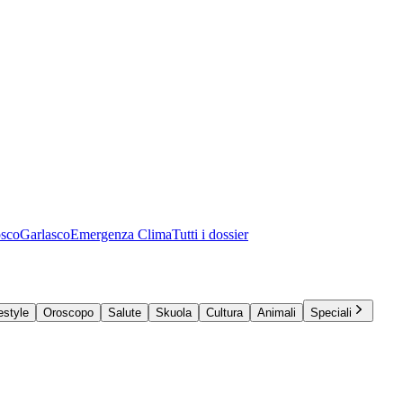
osco
Garlasco
Emergenza Clima
Tutti i dossier
estyle
Oroscopo
Salute
Skuola
Cultura
Animali
Speciali