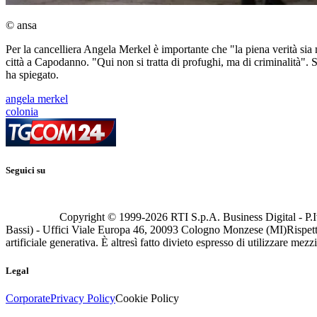
© ansa
Per la cancelliera Angela Merkel è importante che "la piena verità sia
città a Capodanno. "Qui non si tratta di profughi, ma di criminalità". S
ha spiegato.
angela merkel
colonia
Seguici su
Copyright © 1999-
2026
RTI S.p.A. Business Digital - P.I
Bassi) - Uffici Viale Europa 46, 20093 Cologno Monzese (MI)
Rispett
artificiale generativa. È altresì fatto divieto espresso di utilizzare mez
Legal
Corporate
Privacy Policy
Cookie Policy