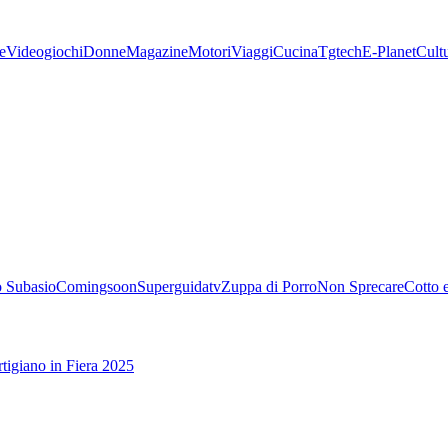
e
Videogiochi
Donne
Magazine
Motori
Viaggi
Cucina
Tgtech
E-Planet
Cult
 Subasio
Comingsoon
Superguidatv
Zuppa di Porro
Non Sprecare
Cotto 
tigiano in Fiera 2025