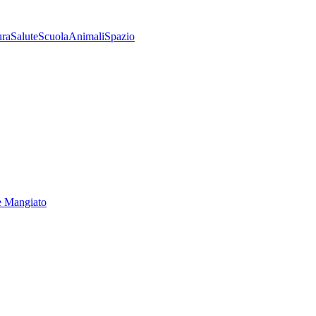
ura
Salute
Scuola
Animali
Spazio
e Mangiato