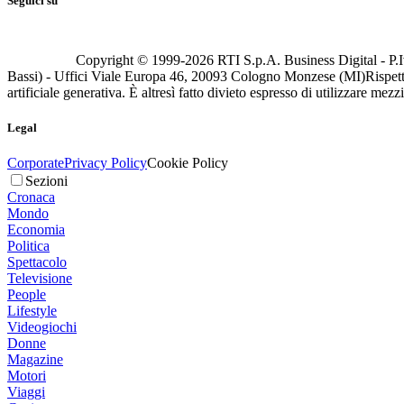
Seguici su
Copyright © 1999-
2026
RTI S.p.A. Business Digital - P.I
Bassi) - Uffici Viale Europa 46, 20093 Cologno Monzese (MI)
Rispett
artificiale generativa. È altresì fatto divieto espresso di utilizzare mez
Legal
Corporate
Privacy Policy
Cookie Policy
Sezioni
Cronaca
Mondo
Economia
Politica
Spettacolo
Televisione
People
Lifestyle
Videogiochi
Donne
Magazine
Motori
Viaggi