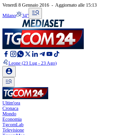
Venerdì 8 Gennaio 2016
-
Aggiornato alle
15:13
Milano
34°
Leone
(23 Lug - 23 Ago)
Ultim'ora
Cronaca
Mondo
Economia
TgcomLab
Televisione