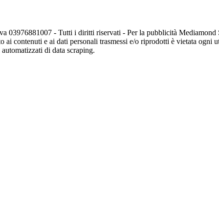
va 03976881007 - Tutti i diritti riservati - Per la pubblicità Mediamon
o ai contenuti e ai dati personali trasmessi e/o riprodotti è vietata ogni 
zi automatizzati di data scraping.