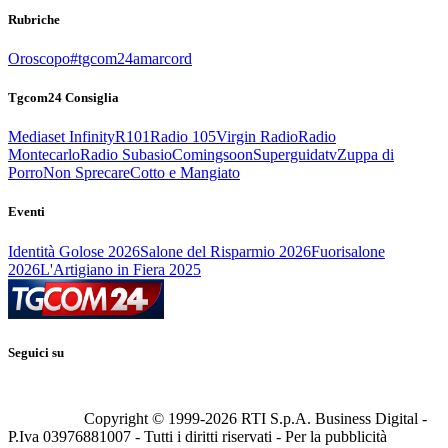
Rubriche
Oroscopo
#tgcom24amarcord
Tgcom24 Consiglia
Mediaset Infinity
R101
Radio 105
Virgin Radio
Radio
Montecarlo
Radio Subasio
Comingsoon
Superguidatv
Zuppa di
Porro
Non Sprecare
Cotto e Mangiato
Eventi
Identità Golose 2026
Salone del Risparmio 2026
Fuorisalone
2026
L'Artigiano in Fiera 2025
Seguici su
Copyright © 1999-
2026
RTI S.p.A. Business Digital -
P.Iva 03976881007 - Tutti i diritti riservati - Per la pubblicità