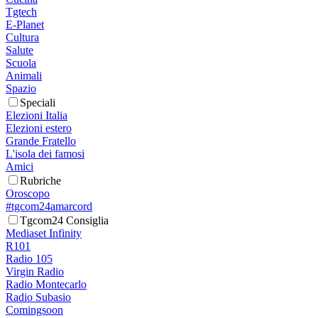
Tgtech
E-Planet
Cultura
Salute
Scuola
Animali
Spazio
Speciali
Elezioni Italia
Elezioni estero
Grande Fratello
L'isola dei famosi
Amici
Rubriche
Oroscopo
#tgcom24amarcord
Tgcom24 Consiglia
Mediaset Infinity
R101
Radio 105
Virgin Radio
Radio Montecarlo
Radio Subasio
Comingsoon