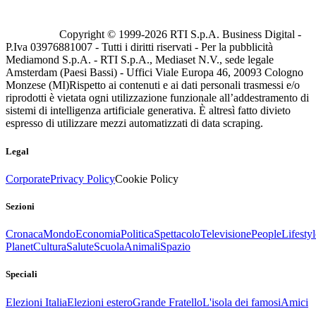
Copyright © 1999-
2026
RTI S.p.A. Business Digital -
P.Iva 03976881007 - Tutti i diritti riservati - Per la pubblicità
Mediamond S.p.A. - RTI S.p.A., Mediaset N.V., sede legale
Amsterdam (Paesi Bassi) - Uffici Viale Europa 46, 20093 Cologno
Monzese (MI)
Rispetto ai contenuti e ai dati personali trasmessi e/o
riprodotti è vietata ogni utilizzazione funzionale all’addestramento di
sistemi di intelligenza artificiale generativa. È altresì fatto divieto
espresso di utilizzare mezzi automatizzati di data scraping.
Legal
Corporate
Privacy Policy
Cookie Policy
Sezioni
Cronaca
Mondo
Economia
Politica
Spettacolo
Televisione
People
Lifestyl
Planet
Cultura
Salute
Scuola
Animali
Spazio
Speciali
Elezioni Italia
Elezioni estero
Grande Fratello
L'isola dei famosi
Amici