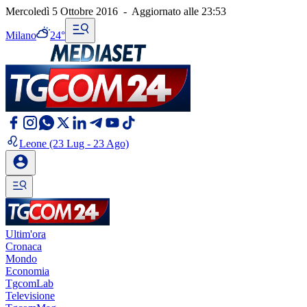
Mercoledì 5 Ottobre 2016
-
Aggiornato alle
23:53
Milano
24°
Leone
(23 Lug - 23 Ago)
Ultim'ora
Cronaca
Mondo
Economia
TgcomLab
Televisione