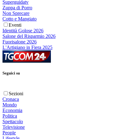
Superguidatv
Zuppa di Porro
Non Sprecare
Cotto e Mangiato
Eventi
Identità Golose 2026
Salone del Risparmio 2026
Fuorisalone 2026
L'Artigiano in Fiera 2025
Seguici su
Sezioni
Cronaca
Mondo
Economia
Politica
Spettacolo
Televisione
People
Lifestyle