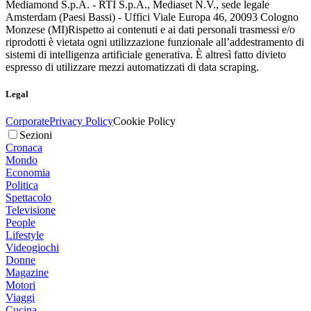
Mediamond S.p.A. - RTI S.p.A., Mediaset N.V., sede legale
Amsterdam (Paesi Bassi) - Uffici Viale Europa 46, 20093 Cologno
Monzese (MI)
Rispetto ai contenuti e ai dati personali trasmessi e/o
riprodotti è vietata ogni utilizzazione funzionale all’addestramento di
sistemi di intelligenza artificiale generativa. È altresì fatto divieto
espresso di utilizzare mezzi automatizzati di data scraping.
Legal
Corporate
Privacy Policy
Cookie Policy
Sezioni
Cronaca
Mondo
Economia
Politica
Spettacolo
Televisione
People
Lifestyle
Videogiochi
Donne
Magazine
Motori
Viaggi
Cucina