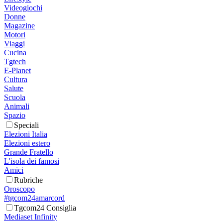
Videogiochi
Donne
Magazine
Motori
Viaggi
Cucina
Tgtech
E-Planet
Cultura
Salute
Scuola
Animali
Spazio
Speciali
Elezioni Italia
Elezioni estero
Grande Fratello
L'isola dei famosi
Amici
Rubriche
Oroscopo
#tgcom24amarcord
Tgcom24 Consiglia
Mediaset Infinity