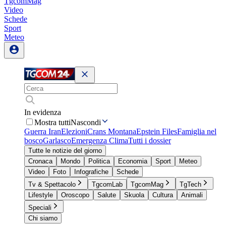
TgcomMag
Video
Schede
Sport
Meteo
In evidenza
Mostra tutti
Nascondi
Guerra Iran
Elezioni
Crans Montana
Epstein Files
Famiglia nel
bosco
Garlasco
Emergenza Clima
Tutti i dossier
Tutte le notizie del giorno
Cronaca
Mondo
Politica
Economia
Sport
Meteo
Video
Foto
Infografiche
Schede
Tv & Spettacolo
TgcomLab
TgcomMag
TgTech
Lifestyle
Oroscopo
Salute
Skuola
Cultura
Animali
Speciali
Chi siamo