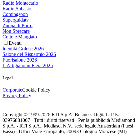
Radio Montecarlo
Radio Subasio
Comingsoon
Superguidatv
Zuppa di Porro
Non Sprecare
Cotto e Mangiato
Eventi
Identità Golose 2026
Salone del Risparmio 2026
Fuorisalone 2026
L'Artigiano in Fiera 2025
Legal
Corporate
Cookie Policy
Privacy Policy
Copyright © 1999-
2026
RTI S.p.A. Business Digital - P.Iva
03976881007 - Tutti i diritti riservati - Per la pubblicità Mediamond
S.p.A. - RTI S.p.A., Mediaset N.V., sede legale Amsterdam (Paesi
Bassi) - Uffici Viale Europa 46, 20093 Cologno Monzese (MI)