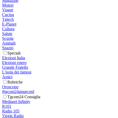
Magazine
Motori
Viaggi
Cucina
Tgtech
E-Planet
Cultura
Salute
Scuola
Animali
Spazio
Speciali
Elezioni Italia
Elezioni estero
Grande Fratello
L'isola dei famosi
Amici
Rubriche
Oroscopo
#tgcom24amarcord
Tgcom24 Consiglia
Mediaset Infinity
R101
Radio 105
Virgin Radio