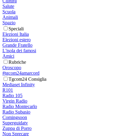
Cultura
Salute
Scuola
Animali
Spazio
Speciali
Elezioni Italia
Elezioni estero
Grande Fratello
L'isola dei famosi
Amici
Rubriche
Oroscopo
#tgcom24amarcord
Tgcom24 Consiglia
Mediaset Infinity
R101
Radio 105
Virgin Radio
Radio Montecarlo
Radio Subasio
Comingsoon
Superguidatv
Zuppa di Porro
Non Sprecare