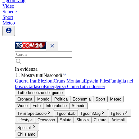
TgcomMag
Video
Schede
Sport
Meteo
In evidenza
Mostra tutti
Nascondi
Guerra Iran
Elezioni
Crans Montana
Epstein Files
Famiglia nel
bosco
Garlasco
Emergenza Clima
Tutti i dossier
Tutte le notizie del giorno
Cronaca
Mondo
Politica
Economia
Sport
Meteo
Video
Foto
Infografiche
Schede
Tv & Spettacolo
TgcomLab
TgcomMag
TgTech
Lifestyle
Oroscopo
Salute
Skuola
Cultura
Animali
Speciali
Chi siamo