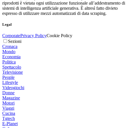
riprodotti è vietata ogni utilizzazione funzionale all’addestramento di
sistemi di intelligenza artificiale generativa. È altresì fatto divieto
espresso di utilizzare mezzi automatizzati di data scraping.
Legal
Corporate
Privacy Policy
Cookie Policy
Sezioni
Cronaca
Mondo
Economia
Politica
Spettacolo
Televisione
People
Lifestyle
Videogiochi
Donne
Magazine
Motori
Viaggi
Cucina
Tgtech
E-Planet