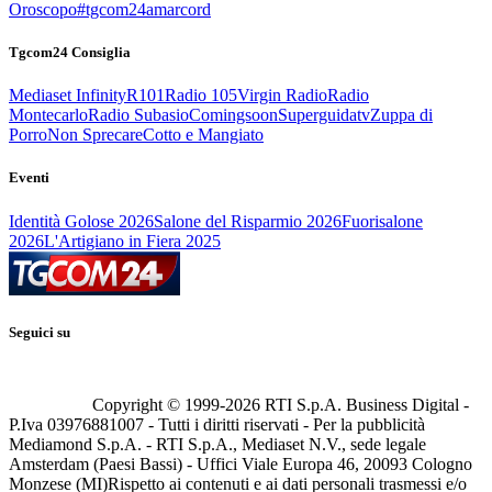
Oroscopo
#tgcom24amarcord
Tgcom24 Consiglia
Mediaset Infinity
R101
Radio 105
Virgin Radio
Radio
Montecarlo
Radio Subasio
Comingsoon
Superguidatv
Zuppa di
Porro
Non Sprecare
Cotto e Mangiato
Eventi
Identità Golose 2026
Salone del Risparmio 2026
Fuorisalone
2026
L'Artigiano in Fiera 2025
Seguici su
Copyright © 1999-
2026
RTI S.p.A. Business Digital -
P.Iva 03976881007 - Tutti i diritti riservati - Per la pubblicità
Mediamond S.p.A. - RTI S.p.A., Mediaset N.V., sede legale
Amsterdam (Paesi Bassi) - Uffici Viale Europa 46, 20093 Cologno
Monzese (MI)
Rispetto ai contenuti e ai dati personali trasmessi e/o