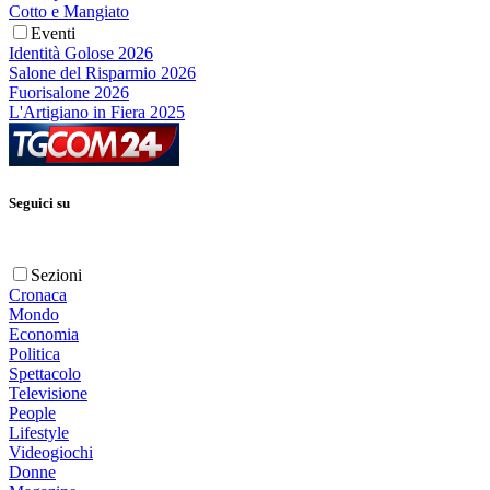
Cotto e Mangiato
Eventi
Identità Golose 2026
Salone del Risparmio 2026
Fuorisalone 2026
L'Artigiano in Fiera 2025
Seguici su
Sezioni
Cronaca
Mondo
Economia
Politica
Spettacolo
Televisione
People
Lifestyle
Videogiochi
Donne