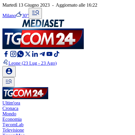
Martedì 13 Giugno 2023
-
Aggiornato alle
16:22
Milano
30°
Leone
(23 Lug - 23 Ago)
Ultim'ora
Cronaca
Mondo
Economia
TgcomLab
Televisione