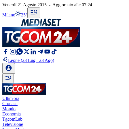
Venerdì 21 Agosto 2015
-
Aggiornato alle
07:24
Milano
25°
Leone
(23 Lug - 23 Ago)
Ultim'ora
Cronaca
Mondo
Economia
TgcomLab
Televisione