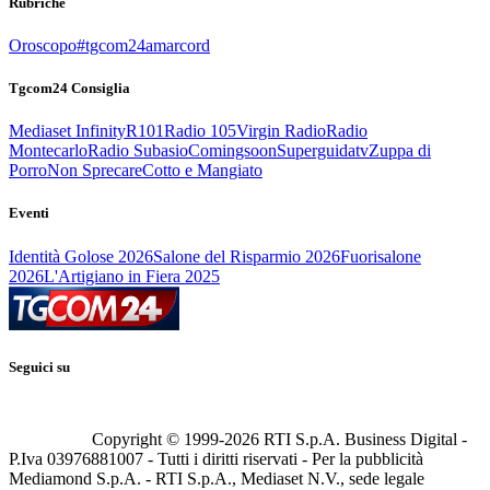
Rubriche
Oroscopo
#tgcom24amarcord
Tgcom24 Consiglia
Mediaset Infinity
R101
Radio 105
Virgin Radio
Radio
Montecarlo
Radio Subasio
Comingsoon
Superguidatv
Zuppa di
Porro
Non Sprecare
Cotto e Mangiato
Eventi
Identità Golose 2026
Salone del Risparmio 2026
Fuorisalone
2026
L'Artigiano in Fiera 2025
Seguici su
Copyright © 1999-
2026
RTI S.p.A. Business Digital -
P.Iva 03976881007 - Tutti i diritti riservati - Per la pubblicità
Mediamond S.p.A. - RTI S.p.A., Mediaset N.V., sede legale