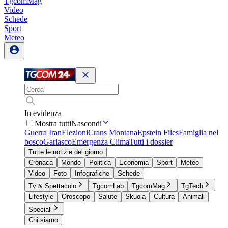
TgcomMag
Video
Schede
Sport
Meteo
In evidenza
Mostra tutti
Nascondi
Guerra Iran
Elezioni
Crans Montana
Epstein Files
Famiglia nel
bosco
Garlasco
Emergenza Clima
Tutti i dossier
Tutte le notizie del giorno
Cronaca
Mondo
Politica
Economia
Sport
Meteo
Video
Foto
Infografiche
Schede
Tv & Spettacolo
TgcomLab
TgcomMag
TgTech
Lifestyle
Oroscopo
Salute
Skuola
Cultura
Animali
Speciali
Chi siamo