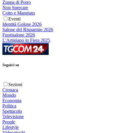
Zuppa di Porro
Non Sprecare
Cotto e Mangiato
Eventi
Identità Golose 2026
Salone del Risparmio 2026
Fuorisalone 2026
L'Artigiano in Fiera 2025
Seguici su
Sezioni
Cronaca
Mondo
Economia
Politica
Spettacolo
Televisione
People
Lifestyle
Videogiochi