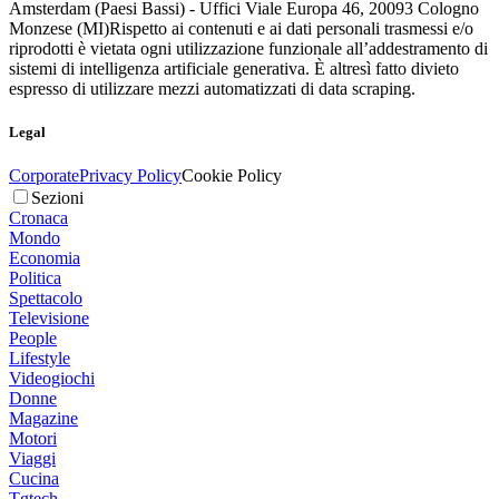
Amsterdam (Paesi Bassi) - Uffici Viale Europa 46, 20093 Cologno
Monzese (MI)
Rispetto ai contenuti e ai dati personali trasmessi e/o
riprodotti è vietata ogni utilizzazione funzionale all’addestramento di
sistemi di intelligenza artificiale generativa. È altresì fatto divieto
espresso di utilizzare mezzi automatizzati di data scraping.
Legal
Corporate
Privacy Policy
Cookie Policy
Sezioni
Cronaca
Mondo
Economia
Politica
Spettacolo
Televisione
People
Lifestyle
Videogiochi
Donne
Magazine
Motori
Viaggi
Cucina
Tgtech