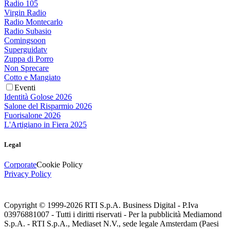
Radio 105
Virgin Radio
Radio Montecarlo
Radio Subasio
Comingsoon
Superguidatv
Zuppa di Porro
Non Sprecare
Cotto e Mangiato
Eventi
Identità Golose 2026
Salone del Risparmio 2026
Fuorisalone 2026
L'Artigiano in Fiera 2025
Legal
Corporate
Cookie Policy
Privacy Policy
Copyright © 1999-
2026
RTI S.p.A. Business Digital - P.Iva
03976881007 - Tutti i diritti riservati - Per la pubblicità Mediamond
S.p.A. - RTI S.p.A., Mediaset N.V., sede legale Amsterdam (Paesi