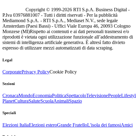
Copyright © 1999-
2026
RTI S.p.A. Business Digital -
P.Iva 03976881007 - Tutti i diritti riservati - Per la pubblicità
Mediamond S.p.A. - RTI S.p.A., Mediaset N.V., sede legale
Amsterdam (Paesi Bassi) - Uffici Viale Europa 46, 20093 Cologno
Monzese (MI)
Rispetto ai contenuti e ai dati personali trasmessi e/o
riprodotti è vietata ogni utilizzazione funzionale all’addestramento di
sistemi di intelligenza artificiale generativa. È altresì fatto divieto
espresso di utilizzare mezzi automatizzati di data scraping.
Legal
Corporate
Privacy Policy
Cookie Policy
Sezioni
Cronaca
Mondo
Economia
Politica
Spettacolo
Televisione
People
Lifestyl
Planet
Cultura
Salute
Scuola
Animali
Spazio
Speciali
Elezioni Italia
Elezioni estero
Grande Fratello
L'isola dei famosi
Amici