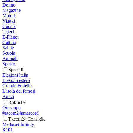
Donne
Magazine
Motori
Viaggi
Cucina
Tgtech
E-Planet
Cultura
Salute
Scuola
Animali
Spazio
Speciali
Elezioni Italia
Elezioni estero
Grande Fratello
L'isola dei famosi
Amici
Rubriche
Oroscopo
#tgcom24amarcord
Tgcom24 Consiglia
Mediaset Infinity
R101