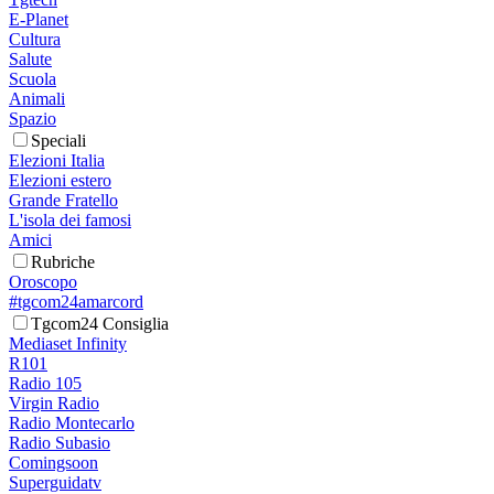
E-Planet
Cultura
Salute
Scuola
Animali
Spazio
Speciali
Elezioni Italia
Elezioni estero
Grande Fratello
L'isola dei famosi
Amici
Rubriche
Oroscopo
#tgcom24amarcord
Tgcom24 Consiglia
Mediaset Infinity
R101
Radio 105
Virgin Radio
Radio Montecarlo
Radio Subasio
Comingsoon
Superguidatv