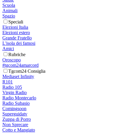
Scuola
Animali
Spazio
Speciali
Elezioni Italia
Elezioni estero
Grande Fratello
L'isola dei famosi
Amici
Rubriche
Oroscopo
#tgcom24amarcord
Tgcom24 Consiglia
Mediaset Infinity
R101
Radio 105
Virgin Radio
Radio Montecarlo
Radio Subasio
Comingsoon
Superguidatv
Zuppa di Porro
Non Sprecare
Cotto e Mangiato