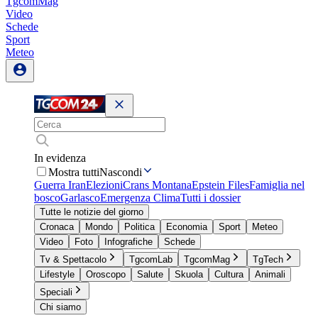
TgcomMag
Video
Schede
Sport
Meteo
In evidenza
Mostra tutti
Nascondi
Guerra Iran
Elezioni
Crans Montana
Epstein Files
Famiglia nel
bosco
Garlasco
Emergenza Clima
Tutti i dossier
Tutte le notizie del giorno
Cronaca
Mondo
Politica
Economia
Sport
Meteo
Video
Foto
Infografiche
Schede
Tv & Spettacolo
TgcomLab
TgcomMag
TgTech
Lifestyle
Oroscopo
Salute
Skuola
Cultura
Animali
Speciali
Chi siamo