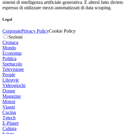
sistemi di intelligenza artificiale generativa. È altresì fatto divieto
espresso di utilizzare mezzi automatizzati di data scraping.
Legal
Corporate
Privacy Policy
Cookie Policy
Sezioni
Cronaca
Mondo
Economia
Politica
Spettacolo
Televisione
People
Lifestyle
Videogiochi
Donne
Magazine
Motori
Viaggi
Cucina
Tgtech
E-Planet
Cultura
Salute