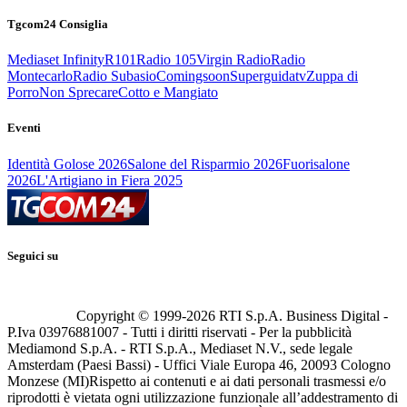
Tgcom24 Consiglia
Mediaset Infinity
R101
Radio 105
Virgin Radio
Radio
Montecarlo
Radio Subasio
Comingsoon
Superguidatv
Zuppa di
Porro
Non Sprecare
Cotto e Mangiato
Eventi
Identità Golose 2026
Salone del Risparmio 2026
Fuorisalone
2026
L'Artigiano in Fiera 2025
Seguici su
Copyright © 1999-
2026
RTI S.p.A. Business Digital -
P.Iva 03976881007 - Tutti i diritti riservati - Per la pubblicità
Mediamond S.p.A. - RTI S.p.A., Mediaset N.V., sede legale
Amsterdam (Paesi Bassi) - Uffici Viale Europa 46, 20093 Cologno
Monzese (MI)
Rispetto ai contenuti e ai dati personali trasmessi e/o
riprodotti è vietata ogni utilizzazione funzionale all’addestramento di