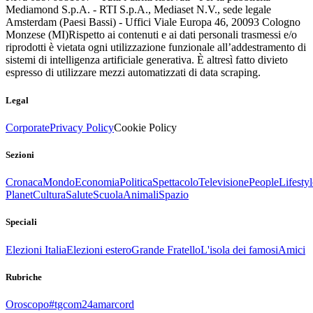
Mediamond S.p.A. - RTI S.p.A., Mediaset N.V., sede legale
Amsterdam (Paesi Bassi) - Uffici Viale Europa 46, 20093 Cologno
Monzese (MI)
Rispetto ai contenuti e ai dati personali trasmessi e/o
riprodotti è vietata ogni utilizzazione funzionale all’addestramento di
sistemi di intelligenza artificiale generativa. È altresì fatto divieto
espresso di utilizzare mezzi automatizzati di data scraping.
Legal
Corporate
Privacy Policy
Cookie Policy
Sezioni
Cronaca
Mondo
Economia
Politica
Spettacolo
Televisione
People
Lifestyl
Planet
Cultura
Salute
Scuola
Animali
Spazio
Speciali
Elezioni Italia
Elezioni estero
Grande Fratello
L'isola dei famosi
Amici
Rubriche
Oroscopo
#tgcom24amarcord