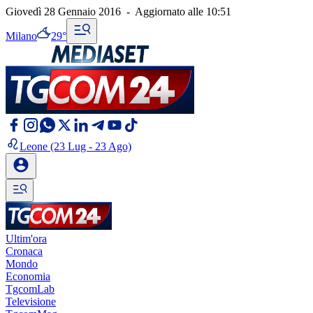
Giovedì 28 Gennaio 2016
-
Aggiornato alle
10:51
Milano
29°
Leone
(23 Lug - 23 Ago)
Ultim'ora
Cronaca
Mondo
Economia
TgcomLab
Televisione