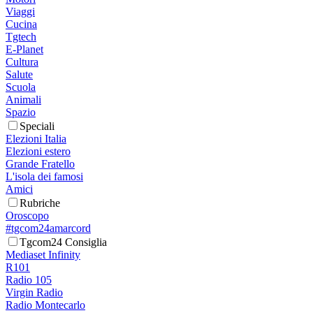
Viaggi
Cucina
Tgtech
E-Planet
Cultura
Salute
Scuola
Animali
Spazio
Speciali
Elezioni Italia
Elezioni estero
Grande Fratello
L'isola dei famosi
Amici
Rubriche
Oroscopo
#tgcom24amarcord
Tgcom24 Consiglia
Mediaset Infinity
R101
Radio 105
Virgin Radio
Radio Montecarlo