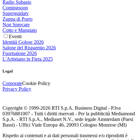
Radio Subasio
Comingsoon
Superguidatv
Zuppa di Porro
Non Sprecare
Cotto e Mangiato
Eventi
Identità Golose 2026
Salone del Risparmio 2026
Fuorisalone 2026
L'Artigiano in Fiera 2025
Legal
Corporate
Cookie Policy
Privacy Policy
Copyright © 1999-
2026
RTI S.p.A. Business Digital - P.Iva
03976881007 - Tutti i diritti riservati - Per la pubblicità Mediamond
S.p.A. - RTI S.p.A., Mediaset N.V., sede legale Amsterdam (Paesi
Bassi) - Uffici Viale Europa 46, 20093 Cologno Monzese (MI)
Rispetto ai contenuti e ai dati personali trasmessi e/o riprodotti è