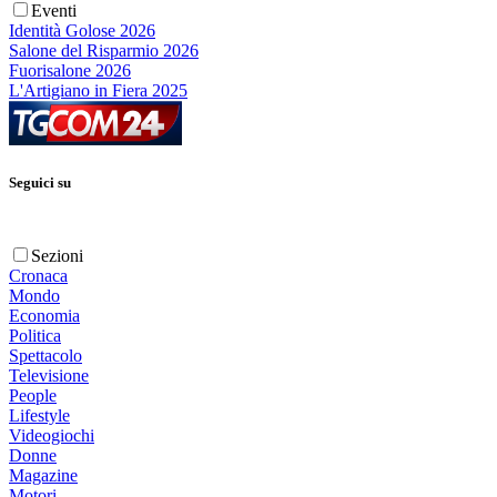
Eventi
Identità Golose 2026
Salone del Risparmio 2026
Fuorisalone 2026
L'Artigiano in Fiera 2025
Seguici su
Sezioni
Cronaca
Mondo
Economia
Politica
Spettacolo
Televisione
People
Lifestyle
Videogiochi
Donne
Magazine
Motori