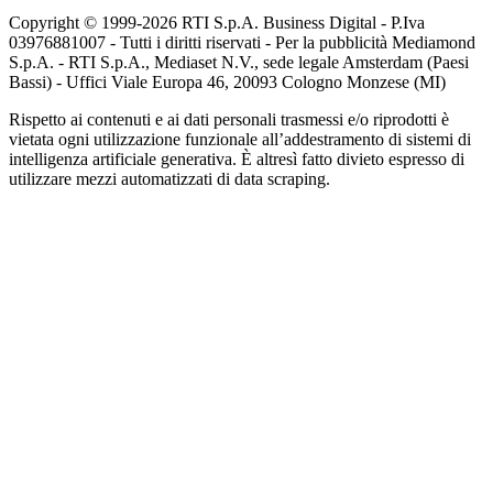
Copyright © 1999-
2026
RTI S.p.A. Business Digital - P.Iva
03976881007 - Tutti i diritti riservati - Per la pubblicità Mediamond
S.p.A. - RTI S.p.A., Mediaset N.V., sede legale Amsterdam (Paesi
Bassi) - Uffici Viale Europa 46, 20093 Cologno Monzese (MI)
Rispetto ai contenuti e ai dati personali trasmessi e/o riprodotti è
vietata ogni utilizzazione funzionale all’addestramento di sistemi di
intelligenza artificiale generativa. È altresì fatto divieto espresso di
utilizzare mezzi automatizzati di data scraping.