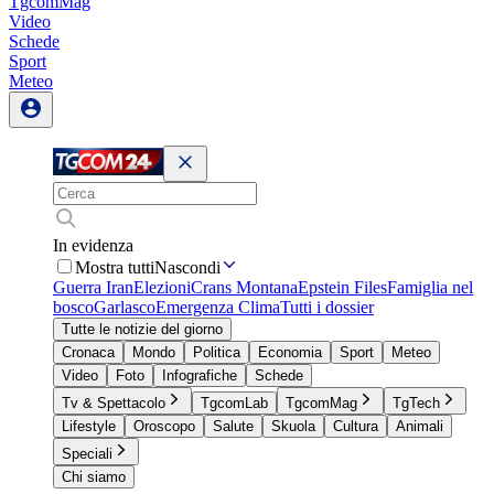
TgcomMag
Video
Schede
Sport
Meteo
In evidenza
Mostra tutti
Nascondi
Guerra Iran
Elezioni
Crans Montana
Epstein Files
Famiglia nel
bosco
Garlasco
Emergenza Clima
Tutti i dossier
Tutte le notizie del giorno
Cronaca
Mondo
Politica
Economia
Sport
Meteo
Video
Foto
Infografiche
Schede
Tv & Spettacolo
TgcomLab
TgcomMag
TgTech
Lifestyle
Oroscopo
Salute
Skuola
Cultura
Animali
Speciali
Chi siamo