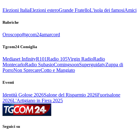
Elezioni Italia
Elezioni estero
Grande Fratello
L'isola dei famosi
Amici
Rubriche
Oroscopo
#tgcom24amarcord
Tgcom24 Consiglia
Mediaset Infinity
R101
Radio 105
Virgin Radio
Radio
Montecarlo
Radio Subasio
Comingsoon
Superguidatv
Zuppa di
Porro
Non Sprecare
Cotto e Mangiato
Eventi
Identità Golose 2026
Salone del Risparmio 2026
Fuorisalone
2026
L'Artigiano in Fiera 2025
Seguici su