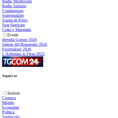
Radio Montecarlo
Radio Subasio
Comingsoon
Superguidatv
Zuppa di Porro
Non Sprecare
Cotto e Mangiato
Eventi
Identità Golose 2026
Salone del Risparmio 2026
Fuorisalone 2026
L'Artigiano in Fiera 2025
Seguici su
Sezioni
Cronaca
Mondo
Economia
Politica
Spettacolo