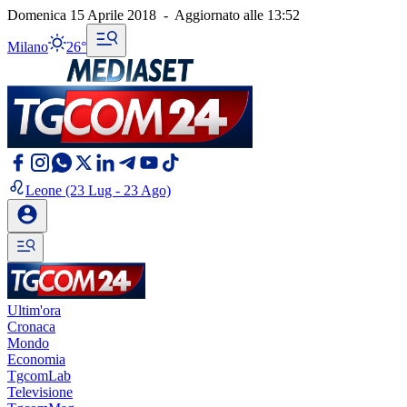
Domenica 15 Aprile 2018
-
Aggiornato alle
13:52
Milano
26°
Leone
(23 Lug - 23 Ago)
Ultim'ora
Cronaca
Mondo
Economia
TgcomLab
Televisione