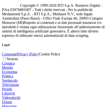
Copyright © 1999-
2026
RTI S.p.A. Business Digital -
P.Iva 03976881007 - Tutti i diritti riservati - Per la pubblicità
Mediamond S.p.A. - RTI S.p.A., Mediaset N.V., sede legale
Amsterdam (Paesi Bassi) - Uffici Viale Europa 46, 20093 Cologno
Monzese (MI)
Rispetto ai contenuti e ai dati personali trasmessi e/o
riprodotti è vietata ogni utilizzazione funzionale all’addestramento di
sistemi di intelligenza artificiale generativa. È altresì fatto divieto
espresso di utilizzare mezzi automatizzati di data scraping.
Legal
Corporate
Privacy Policy
Cookie Policy
Sezioni
Cronaca
Mondo
Economia
Politica
Spettacolo
Televisione
People
Lifestyle
Videogiochi
Donne
Magazine