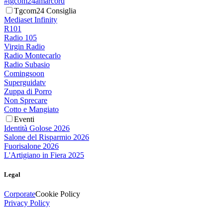
#tgcom24amarcord
Tgcom24 Consiglia
Mediaset Infinity
R101
Radio 105
Virgin Radio
Radio Montecarlo
Radio Subasio
Comingsoon
Superguidatv
Zuppa di Porro
Non Sprecare
Cotto e Mangiato
Eventi
Identità Golose 2026
Salone del Risparmio 2026
Fuorisalone 2026
L'Artigiano in Fiera 2025
Legal
Corporate
Cookie Policy
Privacy Policy