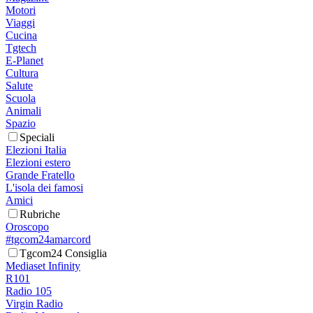
Motori
Viaggi
Cucina
Tgtech
E-Planet
Cultura
Salute
Scuola
Animali
Spazio
Speciali
Elezioni Italia
Elezioni estero
Grande Fratello
L'isola dei famosi
Amici
Rubriche
Oroscopo
#tgcom24amarcord
Tgcom24 Consiglia
Mediaset Infinity
R101
Radio 105
Virgin Radio