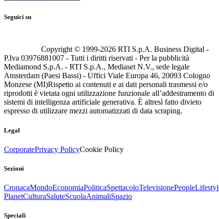
Seguici su
Copyright © 1999-
2026
RTI S.p.A. Business Digital -
P.Iva 03976881007 - Tutti i diritti riservati - Per la pubblicità
Mediamond S.p.A. - RTI S.p.A., Mediaset N.V., sede legale
Amsterdam (Paesi Bassi) - Uffici Viale Europa 46, 20093 Cologno
Monzese (MI)
Rispetto ai contenuti e ai dati personali trasmessi e/o
riprodotti è vietata ogni utilizzazione funzionale all’addestramento di
sistemi di intelligenza artificiale generativa. È altresì fatto divieto
espresso di utilizzare mezzi automatizzati di data scraping.
Legal
Corporate
Privacy Policy
Cookie Policy
Sezioni
Cronaca
Mondo
Economia
Politica
Spettacolo
Televisione
People
Lifestyl
Planet
Cultura
Salute
Scuola
Animali
Spazio
Speciali