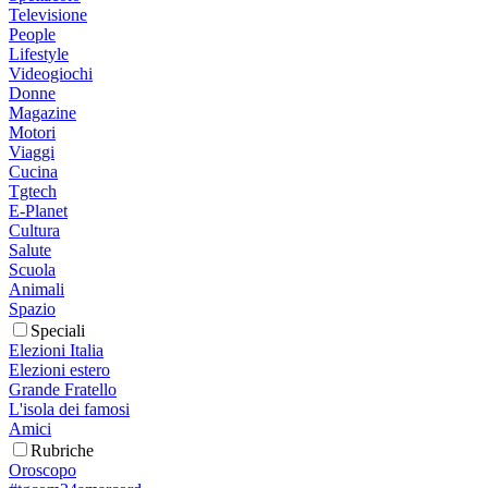
Televisione
People
Lifestyle
Videogiochi
Donne
Magazine
Motori
Viaggi
Cucina
Tgtech
E-Planet
Cultura
Salute
Scuola
Animali
Spazio
Speciali
Elezioni Italia
Elezioni estero
Grande Fratello
L'isola dei famosi
Amici
Rubriche
Oroscopo