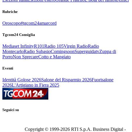
Rubriche
Oroscopo
#tgcom24amarcord
Tgcom24 Consiglia
Mediaset Infinity
R101
Radio 105
Virgin Radio
Radio
Montecarlo
Radio Subasio
Comingsoon
Superguidatv
Zuppa di
Porro
Non Sprecare
Cotto e Mangiato
Eventi
Identità Golose 2026
Salone del Risparmio 2026
Fuorisalone
2026
L'Artigiano in Fiera 2025
Seguici su
Copyright © 1999-
2026
RTI S.p.A. Business Digital -