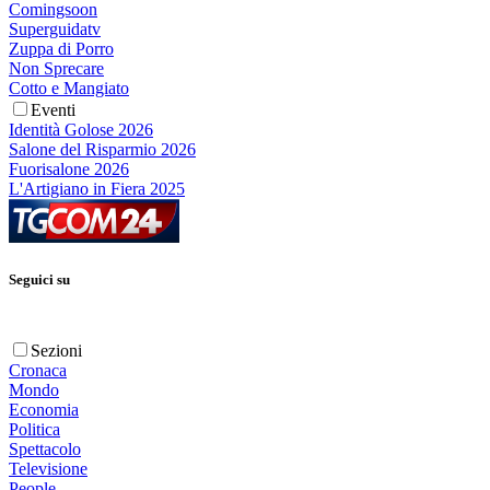
Comingsoon
Superguidatv
Zuppa di Porro
Non Sprecare
Cotto e Mangiato
Eventi
Identità Golose 2026
Salone del Risparmio 2026
Fuorisalone 2026
L'Artigiano in Fiera 2025
Seguici su
Sezioni
Cronaca
Mondo
Economia
Politica
Spettacolo
Televisione
People