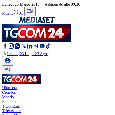
Lunedì 26 Marzo 2018
-
Aggiornato alle
00:36
Milano
31°
Leone
(23 Lug - 23 Ago)
Ultim'ora
Cronaca
Mondo
Economia
TgcomLab
Televisione