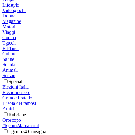
Lifestyle
Videogiochi
Donne
Magazine
Motori
Viaggi
Cucina
Tgtech
E-Planet
Cultura
Salute
Scuola
Animali
Spazio
Speciali
Elezioni Italia
Elezioni estero
Grande Fratello
L'isola dei famosi
Amici
Rubriche
Oroscopo
#tgcom24amarcord
Tgcom24 Consiglia