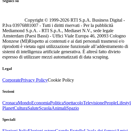
Seguici su
Copyright © 1999-
2026
RTI S.p.A. Business Digital -
P.Iva 03976881007 - Tutti i diritti riservati - Per la pubblicità
Mediamond S.p.A. - RTI S.p.A., Mediaset N.V., sede legale
Amsterdam (Paesi Bassi) - Uffici Viale Europa 46, 20093 Cologno
Monzese (MI)
Rispetto ai contenuti e ai dati personali trasmessi e/o
riprodotti è vietata ogni utilizzazione funzionale all’addestramento di
sistemi di intelligenza artificiale generativa. È altresì fatto divieto
espresso di utilizzare mezzi automatizzati di data scraping.
Legal
Corporate
Privacy Policy
Cookie Policy
Sezioni
Cronaca
Mondo
Economia
Politica
Spettacolo
Televisione
People
Lifestyl
Planet
Cultura
Salute
Scuola
Animali
Spazio
Speciali
Elezioni Italia
Elezioni estero
Grande Fratello
L'isola dei famosi
Amici