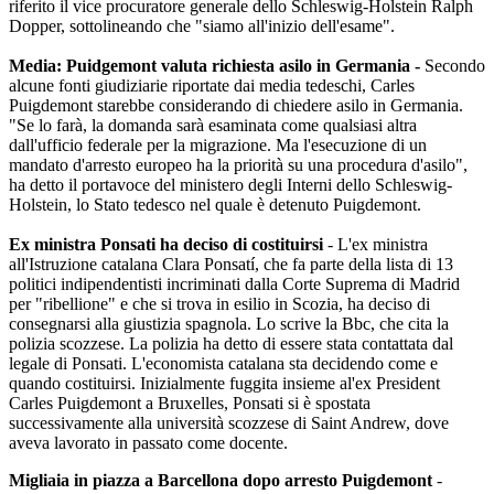
riferito il vice procuratore generale dello Schleswig-Holstein Ralph
Dopper, sottolineando che "siamo all'inizio dell'esame".
Media: Puidgemont valuta richiesta asilo in Germania -
Secondo
alcune fonti giudiziarie riportate dai media tedeschi, Carles
Puigdemont starebbe considerando di chiedere asilo in Germania.
"Se lo farà, la domanda sarà esaminata come qualsiasi altra
dall'ufficio federale per la migrazione. Ma l'esecuzione di un
mandato d'arresto europeo ha la priorità su una procedura d'asilo",
ha detto il portavoce del ministero degli Interni dello Schleswig-
Holstein, lo Stato tedesco nel quale è detenuto Puigdemont.
Ex ministra Ponsati ha deciso di costituirsi
- L'ex ministra
all'Istruzione catalana Clara Ponsatí, che fa parte della lista di 13
politici indipendentisti incriminati dalla Corte Suprema di Madrid
per "ribellione" e che si trova in esilio in Scozia, ha deciso di
consegnarsi alla giustizia spagnola. Lo scrive la Bbc, che cita la
polizia scozzese. La polizia ha detto di essere stata contattata dal
legale di Ponsati. L'economista catalana sta decidendo come e
quando costituirsi. Inizialmente fuggita insieme al'ex President
Carles Puigdemont a Bruxelles, Ponsati si è spostata
successivamente alla università scozzese di Saint Andrew, dove
aveva lavorato in passato come docente.
Migliaia in piazza a Barcellona dopo arresto Puigdemont
-