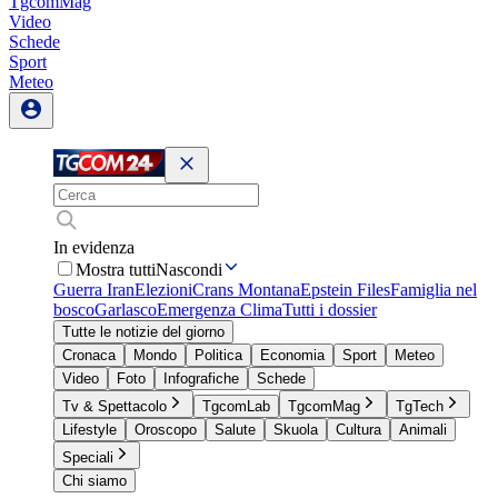
TgcomMag
Video
Schede
Sport
Meteo
In evidenza
Mostra tutti
Nascondi
Guerra Iran
Elezioni
Crans Montana
Epstein Files
Famiglia nel
bosco
Garlasco
Emergenza Clima
Tutti i dossier
Tutte le notizie del giorno
Cronaca
Mondo
Politica
Economia
Sport
Meteo
Video
Foto
Infografiche
Schede
Tv & Spettacolo
TgcomLab
TgcomMag
TgTech
Lifestyle
Oroscopo
Salute
Skuola
Cultura
Animali
Speciali
Chi siamo