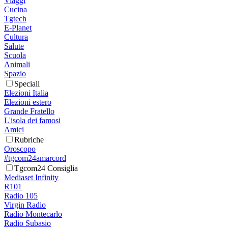
Viaggi
Cucina
Tgtech
E-Planet
Cultura
Salute
Scuola
Animali
Spazio
Speciali
Elezioni Italia
Elezioni estero
Grande Fratello
L'isola dei famosi
Amici
Rubriche
Oroscopo
#tgcom24amarcord
Tgcom24 Consiglia
Mediaset Infinity
R101
Radio 105
Virgin Radio
Radio Montecarlo
Radio Subasio