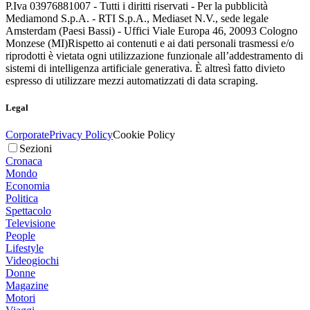
P.Iva 03976881007 - Tutti i diritti riservati - Per la pubblicità
Mediamond S.p.A. - RTI S.p.A., Mediaset N.V., sede legale
Amsterdam (Paesi Bassi) - Uffici Viale Europa 46, 20093 Cologno
Monzese (MI)
Rispetto ai contenuti e ai dati personali trasmessi e/o
riprodotti è vietata ogni utilizzazione funzionale all’addestramento di
sistemi di intelligenza artificiale generativa. È altresì fatto divieto
espresso di utilizzare mezzi automatizzati di data scraping.
Legal
Corporate
Privacy Policy
Cookie Policy
Sezioni
Cronaca
Mondo
Economia
Politica
Spettacolo
Televisione
People
Lifestyle
Videogiochi
Donne
Magazine
Motori