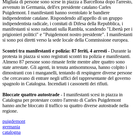
Migliaia di persone sono scese in piazza a Barcellona dopo l'arresto,
avvenuto in Germania, dell'ex presidente catalano Carles
Puigdemont. I manifestanti hanno sventolato le bandiere
indipendentiste catalane. Rispondendo all'appello di un gruppo
indipendentista radicale, i comitati di Difesa della Repubblica, i
manifestanti si sono radunati sulla Rambla, scandendo "Libertà per i
prigionieri politici" e "Puigdemont nostro presidente". I manifestanti
si sono poi diretti verso la sede locale della Commissione europea.
Scontri tra manifestanti e polizia: 87 feriti, 4 arresti -
Durante la
protesta in piazza si sono registrati scontri tra polizia e manifestanti.
Almeno 87 persone sono rimaste ferite mentre altre quattro sono
state arrestate. Gli agenti, in tenuta antisommossa, hanno colpito i
dimostranti con i manganelli, tentando di respingere diverse persone
che cercavano di entrare negli uffici del rappresentante del governo
spagnolo in Catalogna. Incendiati i cassonetti dei rifiuti.
Bloccate quattro autostrade
- I manifestanti scesi in piazza in
Catalogna per protestare contro l'arresto di Carles Puigdemont
hanno anche bloccato il traffico su quattro diverse autostrade nella
regione.
puigdemont
germania
catalogna