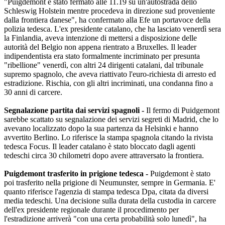
"Puigdemont è stato fermato alle 11.19 su un'autostrada dello
Schleswig Holstein mentre procedeva in direzione sud proveniente
dalla frontiera danese", ha confermato alla Efe un portavoce della
polizia tedesca. L'ex presidente catalano, che ha lasciato venerdì sera
la Finlandia, aveva intenzione di mettersi a disposizione delle
autorità del Belgio non appena rientrato a Bruxelles. Il leader
indipendentista era stato formalmente incriminato per presunta
"ribellione" venerdì, con altri 24 dirigenti catalani, dal tribunale
supremo spagnolo, che aveva riattivato l'euro-richiesta di arresto ed
estradizione. Rischia, con gli altri incriminati, una condanna fino a
30 anni di carcere.
Segnalazione partita dai servizi spagnoli -
Il fermo di Puidgemont
sarebbe scattato su segnalazione dei servizi segreti di Madrid, che lo
avevano localizzato dopo la sua partenza da Helsinki e hanno
avvertito Berlino. Lo riferisce la stampa spagnola citando la rivista
tedesca Focus. Il leader catalano è stato bloccato dagli agenti
tedeschi circa 30 chilometri dopo avere attraversato la frontiera.
Puigdemont trasferito in prigione tedesca -
Puigdemont è stato
poi trasferito nella prigione di Neumunster, sempre in Germania. E'
quanto riferisce l'agenzia di stampa tedesca Dpa, citata da diversi
media tedeschi. Una decisione sulla durata della custodia in carcere
dell'ex presidente regionale durante il procedimento per
l'estradizione arriverà "con una certa probabilità solo lunedì", ha