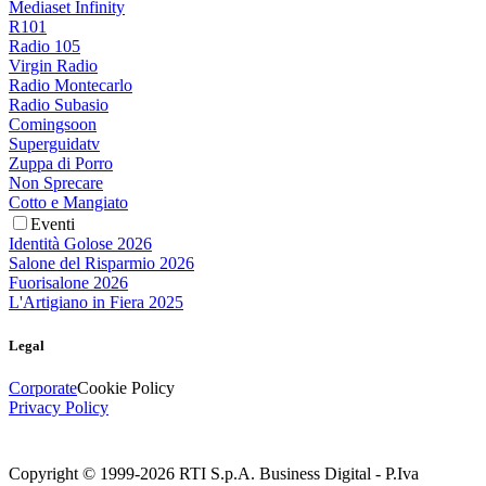
Mediaset Infinity
R101
Radio 105
Virgin Radio
Radio Montecarlo
Radio Subasio
Comingsoon
Superguidatv
Zuppa di Porro
Non Sprecare
Cotto e Mangiato
Eventi
Identità Golose 2026
Salone del Risparmio 2026
Fuorisalone 2026
L'Artigiano in Fiera 2025
Legal
Corporate
Cookie Policy
Privacy Policy
Copyright © 1999-
2026
RTI S.p.A. Business Digital - P.Iva