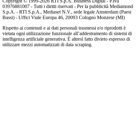
Copyright © 1999-
2026
RTI S.p.A. Business Digital - P.Iva
03976881007 - Tutti i diritti riservati - Per la pubblicità Mediamond
S.p.A. - RTI S.p.A., Mediaset N.V., sede legale Amsterdam (Paesi
Bassi) - Uffici Viale Europa 46, 20093 Cologno Monzese (MI)
Rispetto ai contenuti e ai dati personali trasmessi e/o riprodotti è
vietata ogni utilizzazione funzionale all’addestramento di sistemi di
intelligenza artificiale generativa. È altresì fatto divieto espresso di
utilizzare mezzi automatizzati di data scraping.