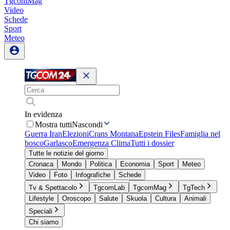
TgcomMag
Video
Schede
Sport
Meteo
In evidenza
Mostra tutti
Nascondi
Guerra Iran
Elezioni
Crans Montana
Epstein Files
Famiglia nel
bosco
Garlasco
Emergenza Clima
Tutti i dossier
Tutte le notizie del giorno
Cronaca
Mondo
Politica
Economia
Sport
Meteo
Video
Foto
Infografiche
Schede
Tv & Spettacolo
TgcomLab
TgcomMag
TgTech
Lifestyle
Oroscopo
Salute
Skuola
Cultura
Animali
Speciali
Chi siamo