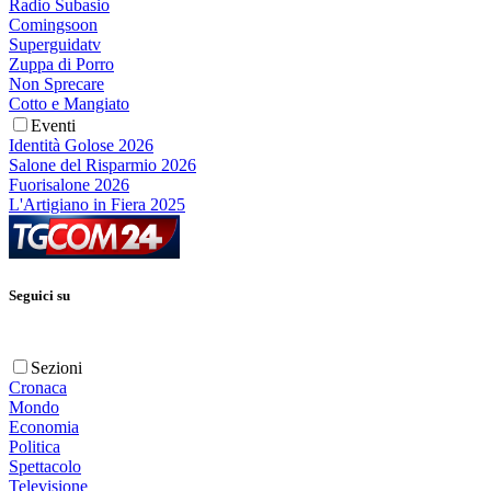
Radio Subasio
Comingsoon
Superguidatv
Zuppa di Porro
Non Sprecare
Cotto e Mangiato
Eventi
Identità Golose 2026
Salone del Risparmio 2026
Fuorisalone 2026
L'Artigiano in Fiera 2025
Seguici su
Sezioni
Cronaca
Mondo
Economia
Politica
Spettacolo
Televisione