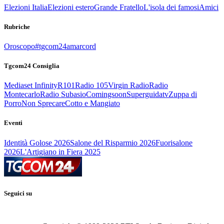
Elezioni Italia
Elezioni estero
Grande Fratello
L'isola dei famosi
Amici
Rubriche
Oroscopo
#tgcom24amarcord
Tgcom24 Consiglia
Mediaset Infinity
R101
Radio 105
Virgin Radio
Radio
Montecarlo
Radio Subasio
Comingsoon
Superguidatv
Zuppa di
Porro
Non Sprecare
Cotto e Mangiato
Eventi
Identità Golose 2026
Salone del Risparmio 2026
Fuorisalone
2026
L'Artigiano in Fiera 2025
Seguici su