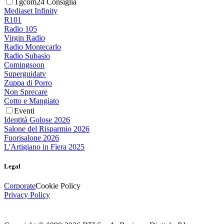
Tgcom24 Consiglia
Mediaset Infinity
R101
Radio 105
Virgin Radio
Radio Montecarlo
Radio Subasio
Comingsoon
Superguidatv
Zuppa di Porro
Non Sprecare
Cotto e Mangiato
Eventi
Identità Golose 2026
Salone del Risparmio 2026
Fuorisalone 2026
L'Artigiano in Fiera 2025
Legal
Corporate
Cookie Policy
Privacy Policy