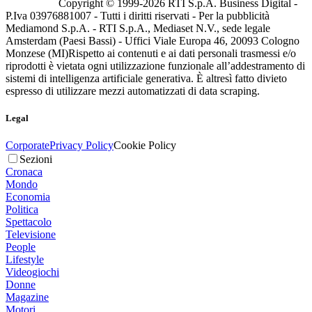
Copyright © 1999-
2026
RTI S.p.A. Business Digital -
P.Iva 03976881007 - Tutti i diritti riservati - Per la pubblicità
Mediamond S.p.A. - RTI S.p.A., Mediaset N.V., sede legale
Amsterdam (Paesi Bassi) - Uffici Viale Europa 46, 20093 Cologno
Monzese (MI)
Rispetto ai contenuti e ai dati personali trasmessi e/o
riprodotti è vietata ogni utilizzazione funzionale all’addestramento di
sistemi di intelligenza artificiale generativa. È altresì fatto divieto
espresso di utilizzare mezzi automatizzati di data scraping.
Legal
Corporate
Privacy Policy
Cookie Policy
Sezioni
Cronaca
Mondo
Economia
Politica
Spettacolo
Televisione
People
Lifestyle
Videogiochi
Donne
Magazine
Motori