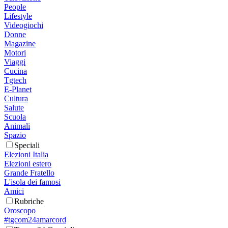
People
Lifestyle
Videogiochi
Donne
Magazine
Motori
Viaggi
Cucina
Tgtech
E-Planet
Cultura
Salute
Scuola
Animali
Spazio
Speciali
Elezioni Italia
Elezioni estero
Grande Fratello
L'isola dei famosi
Amici
Rubriche
Oroscopo
#tgcom24amarcord