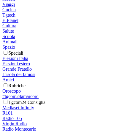
Viaggi
Cucina
Tgtech
E-Planet
Cultura
Salute
Scuola
Animali
Spazio
Speciali
Elezioni Italia
Elezioni estero
Grande Fratello
L'isola dei famosi
Amici
Rubriche
Oroscopo
#tgcom24amarcord
Tgcom24 Consiglia
Mediaset Infinity
R101
Radio 105
Virgin Radio
Radio Montecarlo