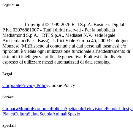
Seguici su
Copyright © 1999-
2026
RTI S.p.A. Business Digital -
P.Iva 03976881007 - Tutti i diritti riservati - Per la pubblicità
Mediamond S.p.A. - RTI S.p.A., Mediaset N.V., sede legale
Amsterdam (Paesi Bassi) - Uffici Viale Europa 46, 20093 Cologno
Monzese (MI)
Rispetto ai contenuti e ai dati personali trasmessi e/o
riprodotti è vietata ogni utilizzazione funzionale all’addestramento di
sistemi di intelligenza artificiale generativa. È altresì fatto divieto
espresso di utilizzare mezzi automatizzati di data scraping.
Legal
Corporate
Privacy Policy
Cookie Policy
Sezioni
Cronaca
Mondo
Economia
Politica
Spettacolo
Televisione
People
Lifestyl
Planet
Cultura
Salute
Scuola
Animali
Spazio
Speciali