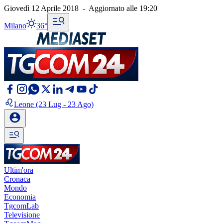
Giovedì 12 Aprile 2018
-
Aggiornato alle
19:20
Milano
36°
Leone
(23 Lug - 23 Ago)
Ultim'ora
Cronaca
Mondo
Economia
TgcomLab
Televisione