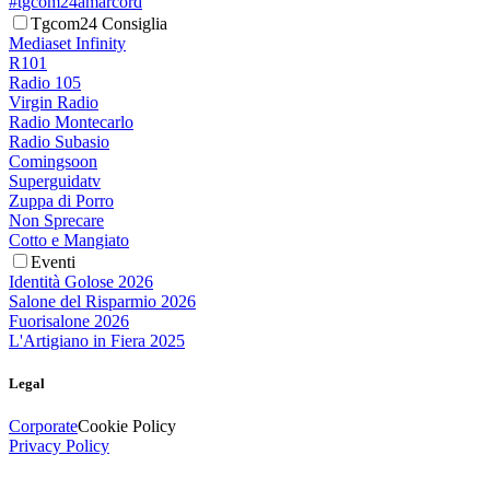
#tgcom24amarcord
Tgcom24 Consiglia
Mediaset Infinity
R101
Radio 105
Virgin Radio
Radio Montecarlo
Radio Subasio
Comingsoon
Superguidatv
Zuppa di Porro
Non Sprecare
Cotto e Mangiato
Eventi
Identità Golose 2026
Salone del Risparmio 2026
Fuorisalone 2026
L'Artigiano in Fiera 2025
Legal
Corporate
Cookie Policy
Privacy Policy