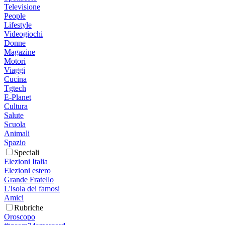
Televisione
People
Lifestyle
Videogiochi
Donne
Magazine
Motori
Viaggi
Cucina
Tgtech
E-Planet
Cultura
Salute
Scuola
Animali
Spazio
Speciali
Elezioni Italia
Elezioni estero
Grande Fratello
L'isola dei famosi
Amici
Rubriche
Oroscopo