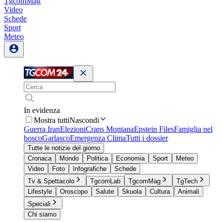
TgcomMag
Video
Schede
Sport
Meteo
In evidenza
Mostra tutti
Nascondi
Guerra Iran
Elezioni
Crans Montana
Epstein Files
Famiglia nel
bosco
Garlasco
Emergenza Clima
Tutti i dossier
Tutte le notizie del giorno
Cronaca
Mondo
Politica
Economia
Sport
Meteo
Video
Foto
Infografiche
Schede
Tv & Spettacolo
TgcomLab
TgcomMag
TgTech
Lifestyle
Oroscopo
Salute
Skuola
Cultura
Animali
Speciali
Chi siamo