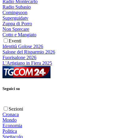
Radio Montecarlo
Radio Subasio
Comingsoon
Superguidatv
Zuppa di Porro
Non Sprecare
Cotto e Mangiato
Eventi
Identità Golose 2026
Salone del Risparmio 2026
Fuorisalone 2026
L'Artigiano in Fiera 2025
Seguici su
Sezioni
Cronaca
Mondo
Economia
Politica
Spettacolo