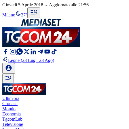
Giovedì 5 Aprile 2018
-
Aggiornato alle
21:56
Milano
27°
Leone
(23 Lug - 23 Ago)
Ultim'ora
Cronaca
Mondo
Economia
TgcomLab
Televisione