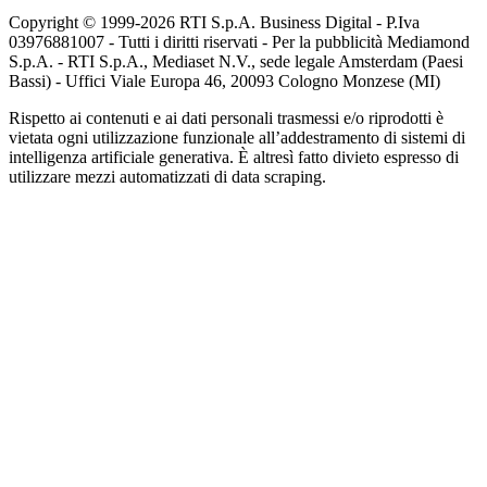
Copyright © 1999-
2026
RTI S.p.A. Business Digital - P.Iva
03976881007 - Tutti i diritti riservati - Per la pubblicità Mediamond
S.p.A. - RTI S.p.A., Mediaset N.V., sede legale Amsterdam (Paesi
Bassi) - Uffici Viale Europa 46, 20093 Cologno Monzese (MI)
Rispetto ai contenuti e ai dati personali trasmessi e/o riprodotti è
vietata ogni utilizzazione funzionale all’addestramento di sistemi di
intelligenza artificiale generativa. È altresì fatto divieto espresso di
utilizzare mezzi automatizzati di data scraping.