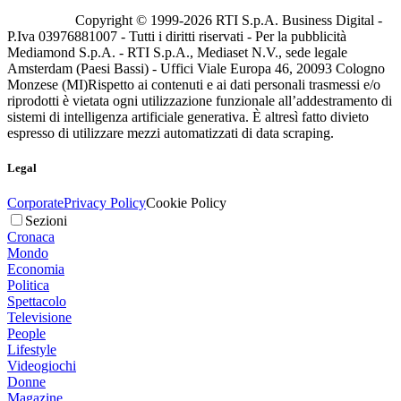
Copyright © 1999-
2026
RTI S.p.A. Business Digital -
P.Iva 03976881007 - Tutti i diritti riservati - Per la pubblicità
Mediamond S.p.A. - RTI S.p.A., Mediaset N.V., sede legale
Amsterdam (Paesi Bassi) - Uffici Viale Europa 46, 20093 Cologno
Monzese (MI)
Rispetto ai contenuti e ai dati personali trasmessi e/o
riprodotti è vietata ogni utilizzazione funzionale all’addestramento di
sistemi di intelligenza artificiale generativa. È altresì fatto divieto
espresso di utilizzare mezzi automatizzati di data scraping.
Legal
Corporate
Privacy Policy
Cookie Policy
Sezioni
Cronaca
Mondo
Economia
Politica
Spettacolo
Televisione
People
Lifestyle
Videogiochi
Donne
Magazine