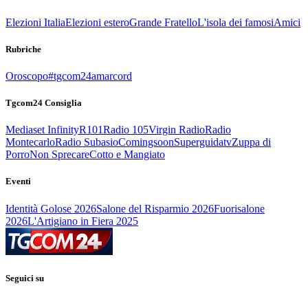
Elezioni Italia
Elezioni estero
Grande Fratello
L'isola dei famosi
Amici
Rubriche
Oroscopo
#tgcom24amarcord
Tgcom24 Consiglia
Mediaset Infinity
R101
Radio 105
Virgin Radio
Radio
Montecarlo
Radio Subasio
Comingsoon
Superguidatv
Zuppa di
Porro
Non Sprecare
Cotto e Mangiato
Eventi
Identità Golose 2026
Salone del Risparmio 2026
Fuorisalone
2026
L'Artigiano in Fiera 2025
Seguici su