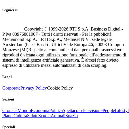
Seguici su
Copyright © 1999-
2026
RTI S.p.A. Business Digital -
P.Iva 03976881007 - Tutti i diritti riservati - Per la pubblicità
Mediamond S.p.A. - RTI S.p.A., Mediaset N.V., sede legale
Amsterdam (Paesi Bassi) - Uffici Viale Europa 46, 20093 Cologno
Monzese (MI)
Rispetto ai contenuti e ai dati personali trasmessi e/o
riprodotti è vietata ogni utilizzazione funzionale all’addestramento di
sistemi di intelligenza artificiale generativa. È altresì fatto divieto
espresso di utilizzare mezzi automatizzati di data scraping.
Legal
Corporate
Privacy Policy
Cookie Policy
Sezioni
Cronaca
Mondo
Economia
Politica
Spettacolo
Televisione
People
Lifestyl
Planet
Cultura
Salute
Scuola
Animali
Spazio
Speciali