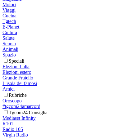
Motori
Viaggi
Cucina
Tgtech
E-Planet
Cultura
Salute
Scuola
Animali
Spazio
Speciali
Elezioni Italia
Elezioni estero
Grande Fratello
L'isola dei famosi
Amici
Rubriche
Oroscopo
#tgcom24amarcord
Tgcom24 Consiglia
Mediaset Infinity
R101
Radio 105
Virgin Radio