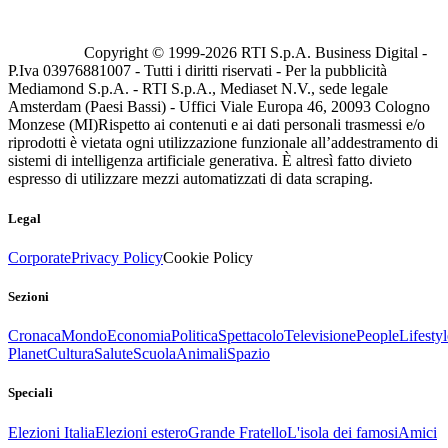
Copyright © 1999-
2026
RTI S.p.A. Business Digital -
P.Iva 03976881007 - Tutti i diritti riservati - Per la pubblicità
Mediamond S.p.A. - RTI S.p.A., Mediaset N.V., sede legale
Amsterdam (Paesi Bassi) - Uffici Viale Europa 46, 20093 Cologno
Monzese (MI)
Rispetto ai contenuti e ai dati personali trasmessi e/o
riprodotti è vietata ogni utilizzazione funzionale all’addestramento di
sistemi di intelligenza artificiale generativa. È altresì fatto divieto
espresso di utilizzare mezzi automatizzati di data scraping.
Legal
Corporate
Privacy Policy
Cookie Policy
Sezioni
Cronaca
Mondo
Economia
Politica
Spettacolo
Televisione
People
Lifestyl
Planet
Cultura
Salute
Scuola
Animali
Spazio
Speciali
Elezioni Italia
Elezioni estero
Grande Fratello
L'isola dei famosi
Amici