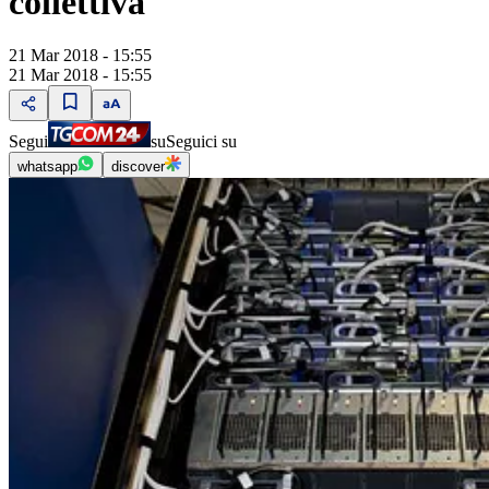
collettiva
21 Mar 2018 - 15:55
21 Mar 2018 - 15:55
Segui
su
Seguici su
whatsapp
discover