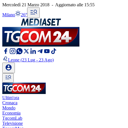
Mercoledì 21 Marzo 2018
-
Aggiornato alle
15:55
Milano
26°
Leone
(23 Lug - 23 Ago)
Ultim'ora
Cronaca
Mondo
Economia
TgcomLab
Televisione