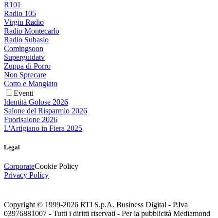
R101
Radio 105
Virgin Radio
Radio Montecarlo
Radio Subasio
Comingsoon
Superguidatv
Zuppa di Porro
Non Sprecare
Cotto e Mangiato
Eventi
Identità Golose 2026
Salone del Risparmio 2026
Fuorisalone 2026
L'Artigiano in Fiera 2025
Legal
Corporate
Cookie Policy
Privacy Policy
Copyright © 1999-
2026
RTI S.p.A. Business Digital - P.Iva
03976881007 - Tutti i diritti riservati - Per la pubblicità Mediamond