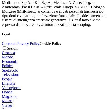
Mediamond S.p.A. - RTI S.p.A., Mediaset N.V., sede legale
Amsterdam (Paesi Bassi) - Uffici Viale Europa 46, 20093 Cologno
Monzese (MI)
Rispetto ai contenuti e ai dati personali trasmessi e/o
riprodotti è vietata ogni utilizzazione funzionale all’addestramento di
sistemi di intelligenza artificiale generativa. È altresì fatto divieto
espresso di utilizzare mezzi automatizzati di data scraping.
Legal
Corporate
Privacy Policy
Cookie Policy
Sezioni
Cronaca
Mondo
Economia
Politica
Spettacolo
Televisione
People
Lifestyle
Videogiochi
Donne
Magazine
Motori
Viaggi