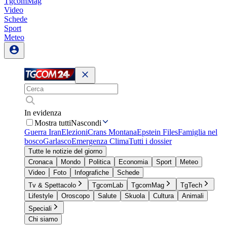
TgcomMag
Video
Schede
Sport
Meteo
In evidenza
Mostra tutti
Nascondi
Guerra Iran
Elezioni
Crans Montana
Epstein Files
Famiglia nel
bosco
Garlasco
Emergenza Clima
Tutti i dossier
Tutte le notizie del giorno
Cronaca
Mondo
Politica
Economia
Sport
Meteo
Video
Foto
Infografiche
Schede
Tv & Spettacolo
TgcomLab
TgcomMag
TgTech
Lifestyle
Oroscopo
Salute
Skuola
Cultura
Animali
Speciali
Chi siamo