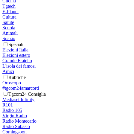
Cucina
Tgtech
E-Planet
Cultura
Salute
Scuola
Animali
Spazio
Speciali
Elezioni Italia
Elezioni estero
Grande Fratello
L'isola dei famosi
Amici
Rubriche
Oroscopo
#tgcom24amarcord
Tgcom24 Consiglia
Mediaset Infinity
R101
Radio 105
Virgin Radio
Radio Montecarlo
Radio Subasio
Comingsoon