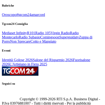
Rubriche
Oroscopo
#tgcom24amarcord
Tgcom24 Consiglia
Mediaset Infinity
R101
Radio 105
Virgin Radio
Radio
Montecarlo
Radio Subasio
Comingsoon
Superguidatv
Zuppa di
Porro
Non Sprecare
Cotto e Mangiato
Eventi
Identità Golose 2026
Salone del Risparmio 2026
Fuorisalone
2026
L'Artigiano in Fiera 2025
Seguici su
Copyright © 1999-
2026
RTI S.p.A. Business Digital -
P.Iva 03976881007 - Tutti i diritti riservati - Per la pubblicità