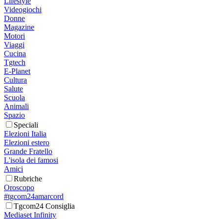
Lifestyle
Videogiochi
Donne
Magazine
Motori
Viaggi
Cucina
Tgtech
E-Planet
Cultura
Salute
Scuola
Animali
Spazio
Speciali
Elezioni Italia
Elezioni estero
Grande Fratello
L'isola dei famosi
Amici
Rubriche
Oroscopo
#tgcom24amarcord
Tgcom24 Consiglia
Mediaset Infinity