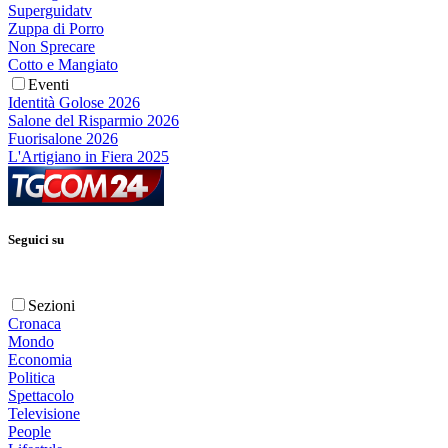
Superguidatv
Zuppa di Porro
Non Sprecare
Cotto e Mangiato
Eventi
Identità Golose 2026
Salone del Risparmio 2026
Fuorisalone 2026
L'Artigiano in Fiera 2025
Seguici su
Sezioni
Cronaca
Mondo
Economia
Politica
Spettacolo
Televisione
People