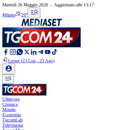
Martedì 26 Maggio 2026
-
Aggiornato alle
13:17
Milano
29°
Leone
(23 Lug - 23 Ago)
Ultim'ora
Cronaca
Mondo
Economia
TgcomLab
Televisione