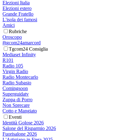
Elezioni Italia
Elezioni estero
Grande Fratello
L'isola dei famosi
Amici
Rubriche
Oroscopo
#tgcom24amarcord
Tgcom24 Consiglia
Mediaset Infinity
R101
Radio 105
Virgin Radio
Radio Montecarlo
Radio Subasio
Comingsoon
Superguidatv
Zuppa di Porro
Non Sprecare
Cotto e Mangiato
Eventi
Identità Golose 2026
Salone del Risparmio 2026
Fuorisalone 2026
L'Artigiano in Fiera 2025