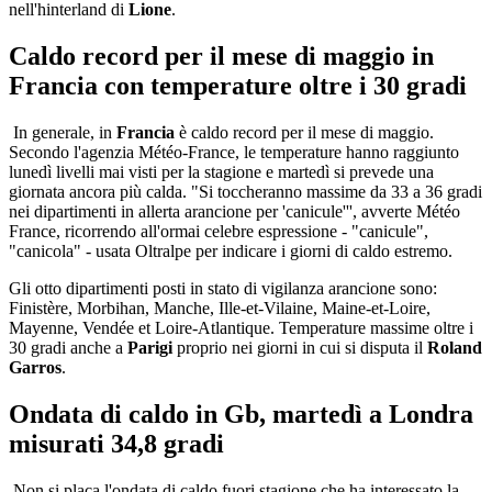
nell'hinterland di
Lione
.
Caldo record per il mese di maggio in
Francia con temperature oltre i 30 gradi
In generale, in
Francia
è caldo record per il mese di maggio.
Secondo l'agenzia Météo-France, le temperature hanno raggiunto
lunedì livelli mai visti per la stagione e martedì si prevede una
giornata ancora più calda. "Si toccheranno massime da 33 a 36 gradi
nei dipartimenti in allerta arancione per 'canicule''', avverte Météo
France, ricorrendo all'ormai celebre espressione - "canicule",
"canicola" - usata Oltralpe per indicare i giorni di caldo estremo.
Gli otto dipartimenti posti in stato di vigilanza arancione sono:
Finistère, Morbihan, Manche, Ille-et-Vilaine, Maine-et-Loire,
Mayenne, Vendée et Loire-Atlantique. Temperature massime oltre i
30 gradi anche a
Parigi
proprio nei giorni in cui si disputa il
Roland
Garros
.
Ondata di caldo in Gb, martedì a Londra
misurati 34,8 gradi
Non si placa l'ondata di caldo fuori stagione che ha interessato la