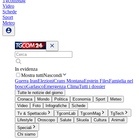
TgcomMag
Video
Schede
Sport
Meteo
In evidenza
Mostra tutti
Nascondi
Guerra Iran
Elezioni
Crans Montana
Epstein Files
Famiglia nel
bosco
Garlasco
Emergenza Clima
Tutti i dossier
Tutte le notizie del giorno
Cronaca
Mondo
Politica
Economia
Sport
Meteo
Video
Foto
Infografiche
Schede
Tv & Spettacolo
TgcomLab
TgcomMag
TgTech
Lifestyle
Oroscopo
Salute
Skuola
Cultura
Animali
Speciali
Chi siamo