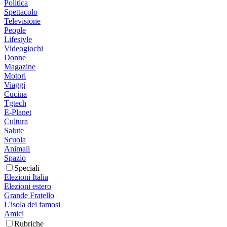
Politica
Spettacolo
Televisione
People
Lifestyle
Videogiochi
Donne
Magazine
Motori
Viaggi
Cucina
Tgtech
E-Planet
Cultura
Salute
Scuola
Animali
Spazio
Speciali
Elezioni Italia
Elezioni estero
Grande Fratello
L'isola dei famosi
Amici
Rubriche