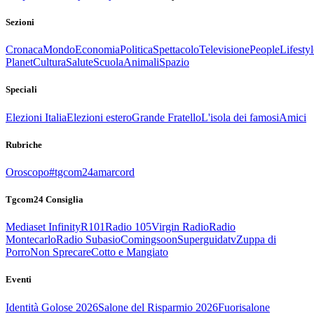
Sezioni
Cronaca
Mondo
Economia
Politica
Spettacolo
Televisione
People
Lifestyl
Planet
Cultura
Salute
Scuola
Animali
Spazio
Speciali
Elezioni Italia
Elezioni estero
Grande Fratello
L'isola dei famosi
Amici
Rubriche
Oroscopo
#tgcom24amarcord
Tgcom24 Consiglia
Mediaset Infinity
R101
Radio 105
Virgin Radio
Radio
Montecarlo
Radio Subasio
Comingsoon
Superguidatv
Zuppa di
Porro
Non Sprecare
Cotto e Mangiato
Eventi
Identità Golose 2026
Salone del Risparmio 2026
Fuorisalone