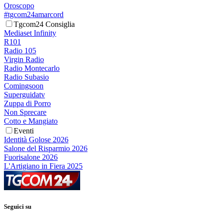
Oroscopo
#tgcom24amarcord
Tgcom24 Consiglia
Mediaset Infinity
R101
Radio 105
Virgin Radio
Radio Montecarlo
Radio Subasio
Comingsoon
Superguidatv
Zuppa di Porro
Non Sprecare
Cotto e Mangiato
Eventi
Identità Golose 2026
Salone del Risparmio 2026
Fuorisalone 2026
L'Artigiano in Fiera 2025
Seguici su