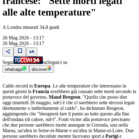
francese: "Sette morti legati
alle alte temperature"
A Londra misurati 34,8 gradi
26 Mag 2026 - 13:17
26 Mag 2026 - 13:17
Segui
su
Seguici su
whatsapp
discover
Caldo record in
Europa
. Le alte temperature che interessano in
questi giorni la
Francia
avrebbero già causato sette morti secondo la
portavoce del governo,
Maud Bregeon
. ''Quello che posso dire
oggi (martedì 26 maggio,
ndr
) è che ci sarebbero sette decessi legati
direttamente o indirettamente al caldo", ha dichiarato Bregeon,
aggiungendo che "bisognerà fare il punto su tutto questo alla fine
dell'ondata (di calore,
ndr
)''. Fonti vicine alla portavoce precisano
che due persone sarebbero morte annegate in Gironda, una nella
Marna, un'altra in Seine-et-Marne e un'altra in Maine-et-Loire. Due
persone sarebbero decedute mentre facevano sport a
Parigi
e