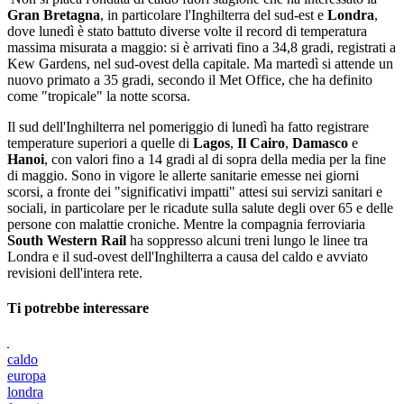
Gran Bretagna
, in particolare l'Inghilterra del sud-est e
Londra
,
dove lunedì è stato battuto diverse volte il record di temperatura
massima misurata a maggio: si è arrivati fino a 34,8 gradi, registrati a
Kew Gardens, nel sud-ovest della capitale. Ma martedì si attende un
nuovo primato a 35 gradi, secondo il Met Office, che ha definito
come "tropicale" la notte scorsa.
Il sud dell'Inghilterra nel pomeriggio di lunedì ha fatto registrare
temperature superiori a quelle di
Lagos
,
Il Cairo
,
Damasco
e
Hanoi
, con valori fino a 14 gradi al di sopra della media per la fine
di maggio. Sono in vigore le allerte sanitarie emesse nei giorni
scorsi, a fronte dei "significativi impatti" attesi sui servizi sanitari e
sociali, in particolare per le ricadute sulla salute degli over 65 e delle
persone con malattie croniche. Mentre la compagnia ferroviaria
South Western Rail
ha soppresso alcuni treni lungo le linee tra
Londra e il sud-ovest dell'Inghilterra a causa del caldo e avviato
revisioni dell'intera rete.
Ti potrebbe interessare
caldo
europa
londra