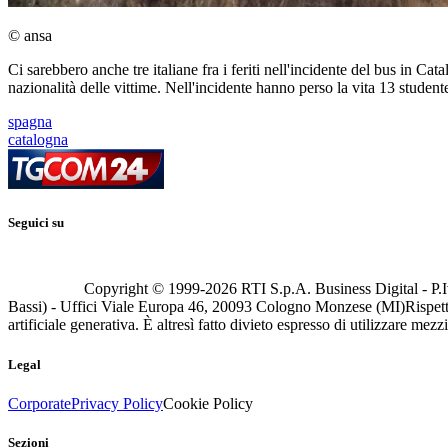
© ansa
Ci sarebbero anche tre italiane fra i feriti nell'incidente del bus in 
nazionalità delle vittime. Nell'incidente hanno perso la vita 13 studen
spagna
catalogna
Seguici su
Copyright © 1999-
2026
RTI S.p.A. Business Digital - P.I
Bassi) - Uffici Viale Europa 46, 20093 Cologno Monzese (MI)
Rispett
artificiale generativa. È altresì fatto divieto espresso di utilizzare mez
Legal
Corporate
Privacy Policy
Cookie Policy
Sezioni