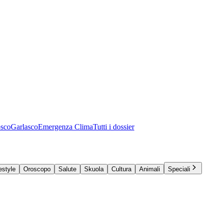
osco
Garlasco
Emergenza Clima
Tutti i dossier
estyle
Oroscopo
Salute
Skuola
Cultura
Animali
Speciali