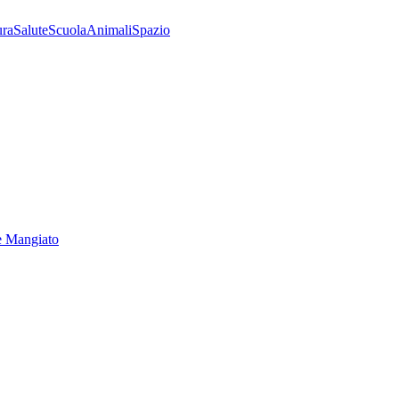
ura
Salute
Scuola
Animali
Spazio
e Mangiato