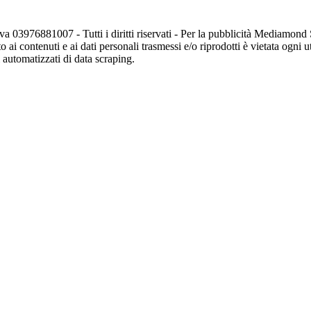
va 03976881007 - Tutti i diritti riservati - Per la pubblicità Mediamon
o ai contenuti e ai dati personali trasmessi e/o riprodotti è vietata ogni 
zi automatizzati di data scraping.