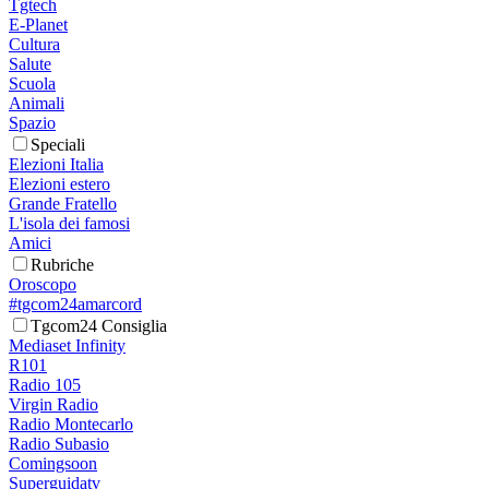
Tgtech
E-Planet
Cultura
Salute
Scuola
Animali
Spazio
Speciali
Elezioni Italia
Elezioni estero
Grande Fratello
L'isola dei famosi
Amici
Rubriche
Oroscopo
#tgcom24amarcord
Tgcom24 Consiglia
Mediaset Infinity
R101
Radio 105
Virgin Radio
Radio Montecarlo
Radio Subasio
Comingsoon
Superguidatv