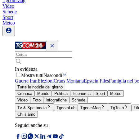
TgcomMag
Video
Schede
Sport
Meteo
In evidenza
Mostra tutti
Nascondi
Guerra Iran
Elezioni
Crans Montana
Epstein Files
Famiglia nel b
Tutte le notizie del giorno
Cronaca
Mondo
Politica
Economia
Sport
Meteo
Video
Foto
Infografiche
Schede
Tv & Spettacolo
TgcomLab
TgcomMag
TgTech
Lif
Chi siamo
Seguici anche su