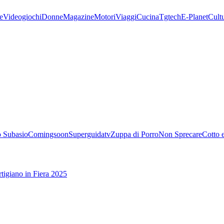
e
Videogiochi
Donne
Magazine
Motori
Viaggi
Cucina
Tgtech
E-Planet
Cult
 Subasio
Comingsoon
Superguidatv
Zuppa di Porro
Non Sprecare
Cotto 
tigiano in Fiera 2025