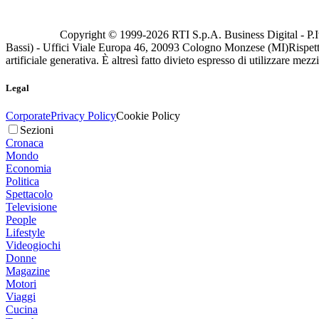
Copyright © 1999-
2026
RTI S.p.A. Business Digital - P.I
Bassi) - Uffici Viale Europa 46, 20093 Cologno Monzese (MI)
Rispett
artificiale generativa. È altresì fatto divieto espresso di utilizzare mez
Legal
Corporate
Privacy Policy
Cookie Policy
Sezioni
Cronaca
Mondo
Economia
Politica
Spettacolo
Televisione
People
Lifestyle
Videogiochi
Donne
Magazine
Motori
Viaggi
Cucina