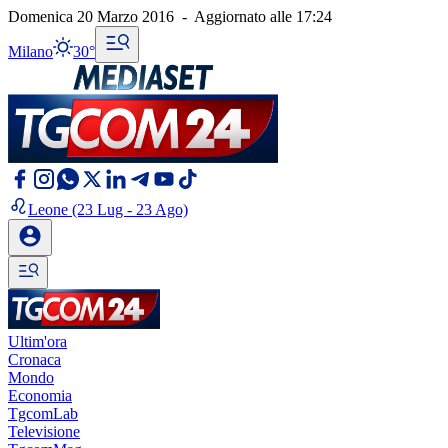
Domenica 20 Marzo 2016
-
Aggiornato alle
17:24
Milano
30°
Leone
(23 Lug - 23 Ago)
Ultim'ora
Cronaca
Mondo
Economia
TgcomLab
Televisione