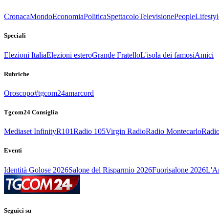
Cronaca
Mondo
Economia
Politica
Spettacolo
Televisione
People
Lifestyl
Speciali
Elezioni Italia
Elezioni estero
Grande Fratello
L'isola dei famosi
Amici
Rubriche
Oroscopo
#tgcom24amarcord
Tgcom24 Consiglia
Mediaset Infinity
R101
Radio 105
Virgin Radio
Radio Montecarlo
Radio
Eventi
Identità Golose 2026
Salone del Risparmio 2026
Fuorisalone 2026
L'Ar
Seguici su