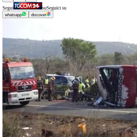
Segui
su
Seguici su
whatsapp
discover