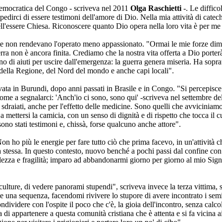
Democratica del Congo - scriveva nel 2011
Olga Raschietti
-. Le diffico
edirci di essere testimoni dell'amore di Dio. Nella mia attività di cate
ell'essere Chiesa. Riconoscere quanto Dio opera nella loro vita è per me 
ste non rendevano l'operato meno appassionato. "Ormai le mie forze di
rra non è ancora finita. Crediamo che la nostra vita offerta a Dio porter
o di aiuti per uscire dall'emergenza: la guerra genera miseria. Ha sopratt
 della Regione, del Nord del mondo e anche capi locali".
vata in Burundi, dopo anni passati in Brasile e in Congo. "Si percepisc
come a segnalarci: 'Anch'io ci sono, sono qui' -scriveva nel settembre d
sdraiati, anche per l'effetto delle medicine. Sono quelli che avviciniamo 
 mettersi la camicia, con un senso di dignità e di rispetto che tocca il c
 sono stati testimoni e, chissà, forse qualcuno anche attore".
 ho più le energie per fare tutto ciò che prima facevo, in un'attività 
la stessa. In questo contesto, nuovo benché a pochi passi dal confine co
lezza e fragilità; imparo ad abbandonarmi giorno per giorno al mio Sig
ulture, di vedere panorami stupendi", scriveva invece la terza vittima,
come una sequenza, facendomi rivivere lo stupore di avere incontrato i sem
 condividere con l'ospite il poco che c'è, la gioia dell'incontro, senza 
 di appartenere a questa comunità cristiana che è attenta e si fa vicina 