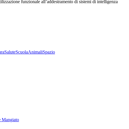
utilizzazione funzionale all’addestramento di sistemi di intelligenza
ura
Salute
Scuola
Animali
Spazio
e Mangiato