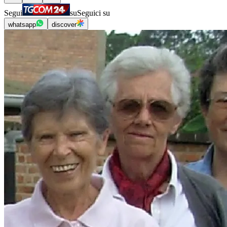
Segui
su
Seguici su
whatsapp
discover