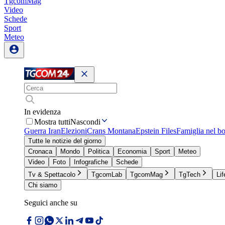
TgcomMag
Video
Schede
Sport
Meteo
In evidenza
Mostra tutti
Nascondi
Guerra Iran
Elezioni
Crans Montana
Epstein Files
Famiglia nel b
Tutte le notizie del giorno
Cronaca
Mondo
Politica
Economia
Sport
Meteo
Video
Foto
Infografiche
Schede
Tv & Spettacolo
TgcomLab
TgcomMag
TgTech
Lif
Chi siamo
Seguici anche su