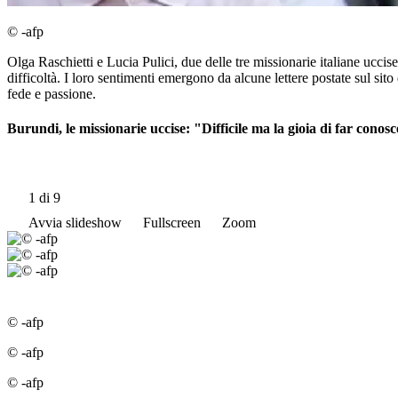
© -afp
Olga Raschietti e Lucia Pulici, due delle tre missionarie italiane ucci
difficoltà. I loro sentimenti emergono da alcune lettere postate sul s
fede e passione.
Burundi, le missionarie uccise: "Difficile ma la gioia di far conos
1
di 9
Avvia slideshow
Fullscreen
Zoom
© -afp
© -afp
© -afp