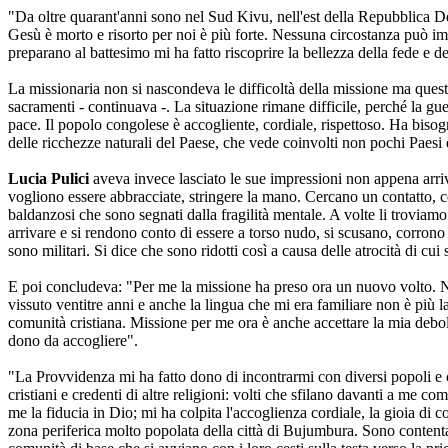
"Da oltre quarant'anni sono nel Sud Kivu, nell'est della Repubblica 
Gesù è morto e risorto per noi è più forte. Nessuna circostanza può imp
preparano al battesimo mi ha fatto riscoprire la bellezza della fede e d
La missionaria non si nascondeva le difficoltà della missione ma que
sacramenti - continuava -. La situazione rimane difficile, perché la gue
pace. Il popolo congolese è accogliente, cordiale, rispettoso. Ha bisogn
delle ricchezze naturali del Paese, che vede coinvolti non pochi Paesi
Lucia Pulici
aveva invece lasciato le sue impressioni non appena arri
vogliono essere abbracciate, stringere la mano. Cercano un contatto, 
baldanzosi che sono segnati dalla fragilità mentale. A volte li troviamo 
arrivare e si rendono conto di essere a torso nudo, si scusano, corrono a
sono militari. Si dice che sono ridotti così a causa delle atrocità di cui
E poi concludeva: "Per me la missione ha preso ora un nuovo volto. Non
vissuto ventitre anni e anche la lingua che mi era familiare non è più 
comunità cristiana. Missione per me ora è anche accettare la mia debo
dono da accogliere".
"La Provvidenza mi ha fatto dono di incontrarmi con diversi popoli e c
cristiani e credenti di altre religioni: volti che sfilano davanti a me 
me la fiducia in Dio; mi ha colpita l'accoglienza cordiale, la gioia di
zona periferica molto popolata della città di Bujumbura. Sono contenta