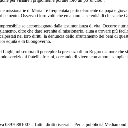
ione per visitare i prigionieri e portare loro un po' di cibo".
ane missionarie di Maria - è frequentata particolarmente da papà e giova
 dal cemento. Osservo i loro volti che emanano la serenità di chi sa che
prensibile se accompagnato dalla testimonianza di vita. Occorre nutrire
giamento, oltre che dare serenità al missionario, aiuta a trovare più fac
 calpestati nei loro diritti, la denuncia dello sfruttamento dei beni di que
ggior equità e di buongoverno.
di Laghi, mi sembra di percepire la presenza di un Regno d'amore che s
io servizio ai fratelli africani, cercando di vivere con amore, semplicit
va 03976881007 - Tutti i diritti riservati - Per la pubblicità Mediamon