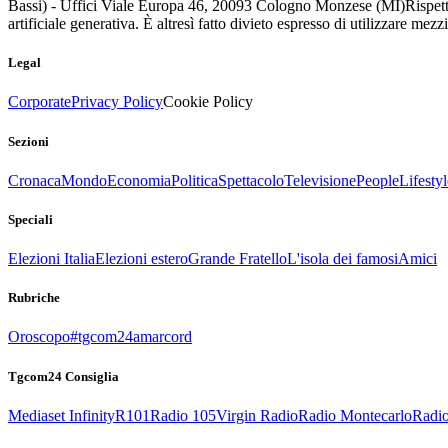
Bassi) - Uffici Viale Europa 46, 20093 Cologno Monzese (MI)
Rispett
artificiale generativa. È altresì fatto divieto espresso di utilizzare mez
Legal
Corporate
Privacy Policy
Cookie Policy
Sezioni
Cronaca
Mondo
Economia
Politica
Spettacolo
Televisione
People
Lifestyl
Speciali
Elezioni Italia
Elezioni estero
Grande Fratello
L'isola dei famosi
Amici
Rubriche
Oroscopo
#tgcom24amarcord
Tgcom24 Consiglia
Mediaset Infinity
R101
Radio 105
Virgin Radio
Radio Montecarlo
Radio