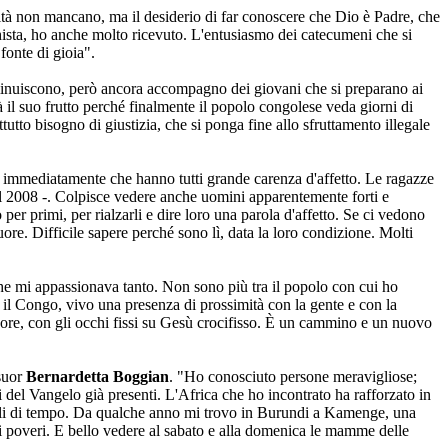
ltà non mancano, ma il desiderio di far conoscere che Dio è Padre, che
chista, ho anche molto ricevuto. L'entusiasmo dei catecumeni che si
fonte di gioia".
minuiscono, però ancora accompagno dei giovani che si preparano ai
à il suo frutto perché finalmente il popolo congolese veda giorni di
utto bisogno di giustizia, che si ponga fine allo sfruttamento illegale
e immediatamente che hanno tutti grande carenza d'affetto. Le ragazze
el 2008 -. Colpisce vedere anche uomini apparentemente forti e
per primi, per rialzarli e dire loro una parola d'affetto. Se ci vedono
uore. Difficile sapere perché sono lì, data la loro condizione. Molti
che mi appassionava tanto. Non sono più tra il popolo con cui ho
n il Congo, vivo una presenza di prossimità con la gente e con la
nore, con gli occhi fissi su Gesù crocifisso. È un cammino e un nuovo
 suor
Bernardetta Boggian
. "Ho conosciuto persone meravigliose;
i del Vangelo già presenti. L'Africa che ho incontrato ha rafforzato in
calcoli di tempo. Da qualche anno mi trovo in Burundi a Kamenge, una
ai poveri. E bello vedere al sabato e alla domenica le mamme delle