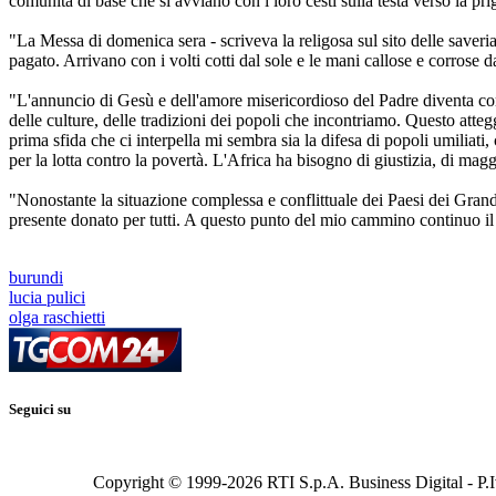
comunità di base che si avviano con i loro cesti sulla testa verso la prig
"La Messa di domenica sera - scriveva la religosa sul sito delle saveri
pagato. Arrivano con i volti cotti dal sole e le mani callose e corrose
"L'annuncio di Gesù e dell'amore misericordioso del Padre diventa com
delle culture, delle tradizioni dei popoli che incontriamo. Questo atteg
prima sfida che ci interpella mi sembra sia la difesa di popoli umiliati,
per la lotta contro la povertà. L'Africa ha bisogno di giustizia, di ma
"Nonostante la situazione complessa e conflittuale dei Paesi dei Gran
presente donato per tutti. A questo punto del mio cammino continuo il m
burundi
lucia pulici
olga raschietti
Seguici su
Copyright © 1999-
2026
RTI S.p.A. Business Digital - P.I