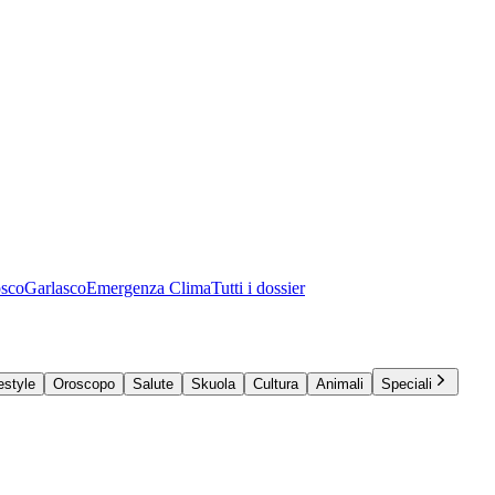
osco
Garlasco
Emergenza Clima
Tutti i dossier
estyle
Oroscopo
Salute
Skuola
Cultura
Animali
Speciali