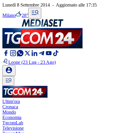
Lunedì 8 Settembre 2014
-
Aggiornato alle
17:35
Milano
28°
Leone
(23 Lug - 23 Ago)
Ultim'ora
Cronaca
Mondo
Economia
TgcomLab
Televisione