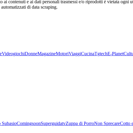
o ai contenuti e ai dati personali trasmessi e/o riprodotti è vietata ogni 
zi automatizzati di data scraping.
e
Videogiochi
Donne
Magazine
Motori
Viaggi
Cucina
Tgtech
E-Planet
Cult
 Subasio
Comingsoon
Superguidatv
Zuppa di Porro
Non Sprecare
Cotto 