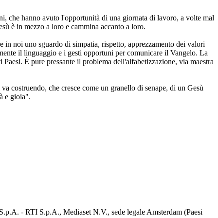
ni, che hanno avuto l'opportunità di una giornata di lavoro, a volte mal
 Gesù è in mezzo a loro e cammina accanto a loro.
 in noi uno sguardo di simpatia, rispetto, apprezzamento dei valori
ilmente il linguaggio e i gesti opportuni per comunicare il Vangelo. La
sti Paesi. È pure pressante il problema dell'alfabetizzazione, via maestra
i va costruendo, che cresce come un granello di senape, di un Gesù
à e gioia".
d S.p.A. - RTI S.p.A., Mediaset N.V., sede legale Amsterdam (Paesi