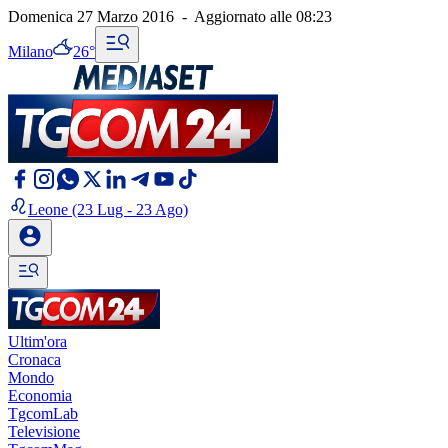
Domenica 27 Marzo 2016
-
Aggiornato alle
08:23
Milano
26°
Leone
(23 Lug - 23 Ago)
Ultim'ora
Cronaca
Mondo
Economia
TgcomLab
Televisione