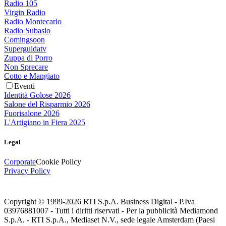
Radio 105
Virgin Radio
Radio Montecarlo
Radio Subasio
Comingsoon
Superguidatv
Zuppa di Porro
Non Sprecare
Cotto e Mangiato
Eventi
Identità Golose 2026
Salone del Risparmio 2026
Fuorisalone 2026
L'Artigiano in Fiera 2025
Legal
Corporate
Cookie Policy
Privacy Policy
Copyright © 1999-
2026
RTI S.p.A. Business Digital - P.Iva
03976881007 - Tutti i diritti riservati - Per la pubblicità Mediamond
S.p.A. - RTI S.p.A., Mediaset N.V., sede legale Amsterdam (Paesi