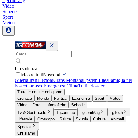
TgcomMag
Video
Schede
Sport
Meteo
In evidenza
Mostra tutti
Nascondi
Guerra Iran
Elezioni
Crans Montana
Epstein Files
Famiglia nel
bosco
Garlasco
Emergenza Clima
Tutti i dossier
Tutte le notizie del giorno
Cronaca
Mondo
Politica
Economia
Sport
Meteo
Video
Foto
Infografiche
Schede
Tv & Spettacolo
TgcomLab
TgcomMag
TgTech
Lifestyle
Oroscopo
Salute
Skuola
Cultura
Animali
Speciali
Chi siamo