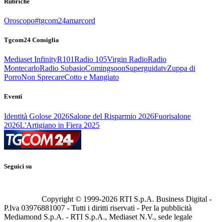
Rubriche
Oroscopo
#tgcom24amarcord
Tgcom24 Consiglia
Mediaset Infinity
R101
Radio 105
Virgin Radio
Radio
Montecarlo
Radio Subasio
Comingsoon
Superguidatv
Zuppa di
Porro
Non Sprecare
Cotto e Mangiato
Eventi
Identità Golose 2026
Salone del Risparmio 2026
Fuorisalone
2026
L'Artigiano in Fiera 2025
Seguici su
Copyright © 1999-
2026
RTI S.p.A. Business Digital -
P.Iva 03976881007 - Tutti i diritti riservati - Per la pubblicità
Mediamond S.p.A. - RTI S.p.A., Mediaset N.V., sede legale