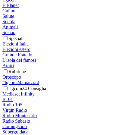
E-Planet
Cultura
Salute
Scuola
Animali
Spazio
Speciali
Elezioni Italia
Elezioni estero
Grande Fratello
L'isola dei famosi
Amici
Rubriche
Oroscopo
#tgcom24amarcord
Tgcom24 Consiglia
Mediaset Infinity
R101
Radio 105
Virgin Radio
Radio Montecarlo
Radio Subasio
Comingsoon
Superguidatv