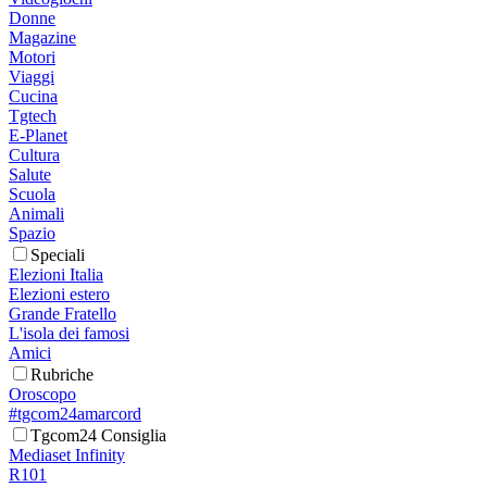
Donne
Magazine
Motori
Viaggi
Cucina
Tgtech
E-Planet
Cultura
Salute
Scuola
Animali
Spazio
Speciali
Elezioni Italia
Elezioni estero
Grande Fratello
L'isola dei famosi
Amici
Rubriche
Oroscopo
#tgcom24amarcord
Tgcom24 Consiglia
Mediaset Infinity
R101