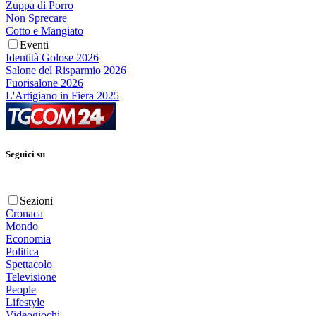
Zuppa di Porro
Non Sprecare
Cotto e Mangiato
Eventi
Identità Golose 2026
Salone del Risparmio 2026
Fuorisalone 2026
L'Artigiano in Fiera 2025
Seguici su
Sezioni
Cronaca
Mondo
Economia
Politica
Spettacolo
Televisione
People
Lifestyle
Videogiochi