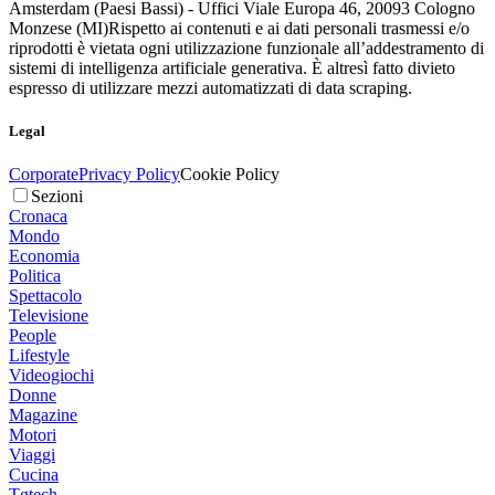
Amsterdam (Paesi Bassi) - Uffici Viale Europa 46, 20093 Cologno
Monzese (MI)
Rispetto ai contenuti e ai dati personali trasmessi e/o
riprodotti è vietata ogni utilizzazione funzionale all’addestramento di
sistemi di intelligenza artificiale generativa. È altresì fatto divieto
espresso di utilizzare mezzi automatizzati di data scraping.
Legal
Corporate
Privacy Policy
Cookie Policy
Sezioni
Cronaca
Mondo
Economia
Politica
Spettacolo
Televisione
People
Lifestyle
Videogiochi
Donne
Magazine
Motori
Viaggi
Cucina
Tgtech