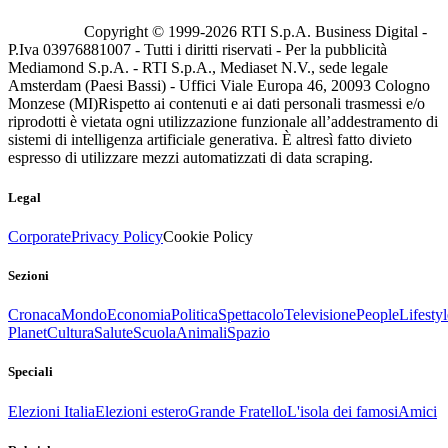
Copyright © 1999-
2026
RTI S.p.A. Business Digital -
P.Iva 03976881007 - Tutti i diritti riservati - Per la pubblicità
Mediamond S.p.A. - RTI S.p.A., Mediaset N.V., sede legale
Amsterdam (Paesi Bassi) - Uffici Viale Europa 46, 20093 Cologno
Monzese (MI)
Rispetto ai contenuti e ai dati personali trasmessi e/o
riprodotti è vietata ogni utilizzazione funzionale all’addestramento di
sistemi di intelligenza artificiale generativa. È altresì fatto divieto
espresso di utilizzare mezzi automatizzati di data scraping.
Legal
Corporate
Privacy Policy
Cookie Policy
Sezioni
Cronaca
Mondo
Economia
Politica
Spettacolo
Televisione
People
Lifestyl
Planet
Cultura
Salute
Scuola
Animali
Spazio
Speciali
Elezioni Italia
Elezioni estero
Grande Fratello
L'isola dei famosi
Amici