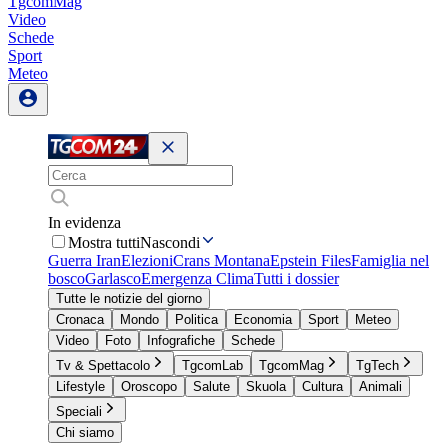
TgcomMag
Video
Schede
Sport
Meteo
In evidenza
Mostra tutti
Nascondi
Guerra Iran
Elezioni
Crans Montana
Epstein Files
Famiglia nel
bosco
Garlasco
Emergenza Clima
Tutti i dossier
Tutte le notizie del giorno
Cronaca
Mondo
Politica
Economia
Sport
Meteo
Video
Foto
Infografiche
Schede
Tv & Spettacolo
TgcomLab
TgcomMag
TgTech
Lifestyle
Oroscopo
Salute
Skuola
Cultura
Animali
Speciali
Chi siamo