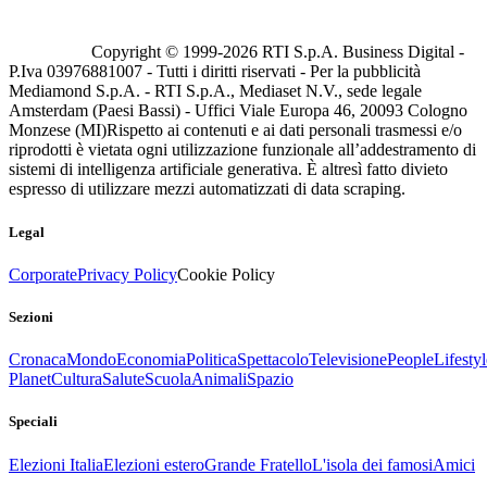
Copyright © 1999-
2026
RTI S.p.A. Business Digital -
P.Iva 03976881007 - Tutti i diritti riservati - Per la pubblicità
Mediamond S.p.A. - RTI S.p.A., Mediaset N.V., sede legale
Amsterdam (Paesi Bassi) - Uffici Viale Europa 46, 20093 Cologno
Monzese (MI)
Rispetto ai contenuti e ai dati personali trasmessi e/o
riprodotti è vietata ogni utilizzazione funzionale all’addestramento di
sistemi di intelligenza artificiale generativa. È altresì fatto divieto
espresso di utilizzare mezzi automatizzati di data scraping.
Legal
Corporate
Privacy Policy
Cookie Policy
Sezioni
Cronaca
Mondo
Economia
Politica
Spettacolo
Televisione
People
Lifestyl
Planet
Cultura
Salute
Scuola
Animali
Spazio
Speciali
Elezioni Italia
Elezioni estero
Grande Fratello
L'isola dei famosi
Amici