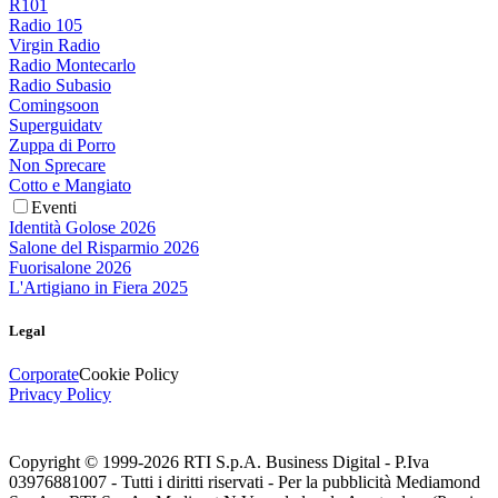
R101
Radio 105
Virgin Radio
Radio Montecarlo
Radio Subasio
Comingsoon
Superguidatv
Zuppa di Porro
Non Sprecare
Cotto e Mangiato
Eventi
Identità Golose 2026
Salone del Risparmio 2026
Fuorisalone 2026
L'Artigiano in Fiera 2025
Legal
Corporate
Cookie Policy
Privacy Policy
Copyright © 1999-
2026
RTI S.p.A. Business Digital - P.Iva
03976881007 - Tutti i diritti riservati - Per la pubblicità Mediamond