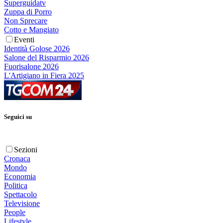
Superguidatv
Zuppa di Porro
Non Sprecare
Cotto e Mangiato
Eventi
Identità Golose 2026
Salone del Risparmio 2026
Fuorisalone 2026
L'Artigiano in Fiera 2025
Seguici su
Sezioni
Cronaca
Mondo
Economia
Politica
Spettacolo
Televisione
People
Lifestyle