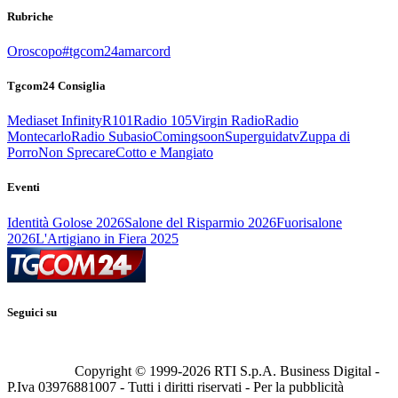
Rubriche
Oroscopo
#tgcom24amarcord
Tgcom24 Consiglia
Mediaset Infinity
R101
Radio 105
Virgin Radio
Radio
Montecarlo
Radio Subasio
Comingsoon
Superguidatv
Zuppa di
Porro
Non Sprecare
Cotto e Mangiato
Eventi
Identità Golose 2026
Salone del Risparmio 2026
Fuorisalone
2026
L'Artigiano in Fiera 2025
Seguici su
Copyright © 1999-
2026
RTI S.p.A. Business Digital -
P.Iva 03976881007 - Tutti i diritti riservati - Per la pubblicità