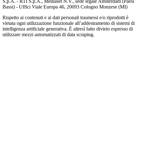
S.p.A. - RTI S.p.A., Mediaset N.V., sede legale Amsterdam (Paesi
Bassi) - Uffici Viale Europa 46, 20093 Cologno Monzese (MI)
Rispetto ai contenuti e ai dati personali trasmessi e/o riprodotti è
vietata ogni utilizzazione funzionale all’addestramento di sistemi di
intelligenza artificiale generativa. È altresì fatto divieto espresso di
utilizzare mezzi automatizzati di data scraping.