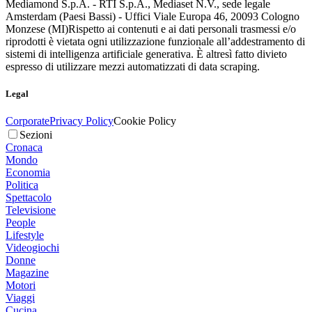
Mediamond S.p.A. - RTI S.p.A., Mediaset N.V., sede legale
Amsterdam (Paesi Bassi) - Uffici Viale Europa 46, 20093 Cologno
Monzese (MI)
Rispetto ai contenuti e ai dati personali trasmessi e/o
riprodotti è vietata ogni utilizzazione funzionale all’addestramento di
sistemi di intelligenza artificiale generativa. È altresì fatto divieto
espresso di utilizzare mezzi automatizzati di data scraping.
Legal
Corporate
Privacy Policy
Cookie Policy
Sezioni
Cronaca
Mondo
Economia
Politica
Spettacolo
Televisione
People
Lifestyle
Videogiochi
Donne
Magazine
Motori
Viaggi
Cucina