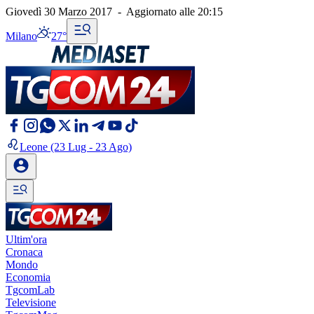
Giovedì 30 Marzo 2017
-
Aggiornato alle
20:15
Milano
27°
Leone
(23 Lug - 23 Ago)
Ultim'ora
Cronaca
Mondo
Economia
TgcomLab
Televisione