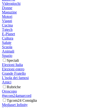
Videogiochi
Donne
Magazine
Motori
Viaggi
Cucina
Tgtech
E-Planet
Cultura
Salute
Scuola
Animali
Spazio
Speciali
Elezioni Italia
Elezioni estero
Grande Fratello
L'isola dei famosi
Amici
Rubriche
Oroscopo
#tgcom24amarcord
Tgcom24 Consiglia
Mediaset Infinity