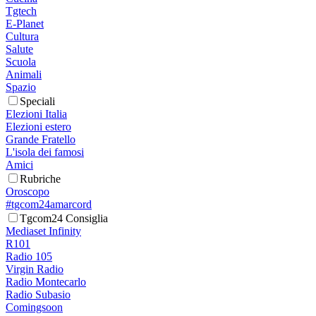
Tgtech
E-Planet
Cultura
Salute
Scuola
Animali
Spazio
Speciali
Elezioni Italia
Elezioni estero
Grande Fratello
L'isola dei famosi
Amici
Rubriche
Oroscopo
#tgcom24amarcord
Tgcom24 Consiglia
Mediaset Infinity
R101
Radio 105
Virgin Radio
Radio Montecarlo
Radio Subasio
Comingsoon