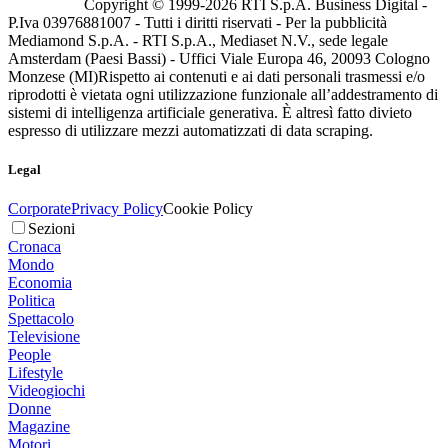
Copyright © 1999-
2026
RTI S.p.A. Business Digital -
P.Iva 03976881007 - Tutti i diritti riservati - Per la pubblicità
Mediamond S.p.A. - RTI S.p.A., Mediaset N.V., sede legale
Amsterdam (Paesi Bassi) - Uffici Viale Europa 46, 20093 Cologno
Monzese (MI)
Rispetto ai contenuti e ai dati personali trasmessi e/o
riprodotti è vietata ogni utilizzazione funzionale all’addestramento di
sistemi di intelligenza artificiale generativa. È altresì fatto divieto
espresso di utilizzare mezzi automatizzati di data scraping.
Legal
Corporate
Privacy Policy
Cookie Policy
Sezioni
Cronaca
Mondo
Economia
Politica
Spettacolo
Televisione
People
Lifestyle
Videogiochi
Donne
Magazine
Motori