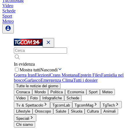
TgcomMag
Video
Schede
Sport
Meteo
In evidenza
Mostra tutti
Nascondi
Guerra Iran
Elezioni
Crans Montana
Epstein Files
Famiglia nel
bosco
Garlasco
Emergenza Clima
Tutti i dossier
Tutte le notizie del giorno
Cronaca
Mondo
Politica
Economia
Sport
Meteo
Video
Foto
Infografiche
Schede
Tv & Spettacolo
TgcomLab
TgcomMag
TgTech
Lifestyle
Oroscopo
Salute
Skuola
Cultura
Animali
Speciali
Chi siamo