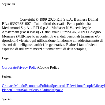
Seguici su
Copyright © 1999-
2026
RTI S.p.A. Business Digital -
P.Iva 03976881007 - Tutti i diritti riservati - Per la pubblicità
Mediamond S.p.A. - RTI S.p.A., Mediaset N.V., sede legale
Amsterdam (Paesi Bassi) - Uffici Viale Europa 46, 20093 Cologno
Monzese (MI)
Rispetto ai contenuti e ai dati personali trasmessi e/o
riprodotti è vietata ogni utilizzazione funzionale all’addestramento di
sistemi di intelligenza artificiale generativa. È altresì fatto divieto
espresso di utilizzare mezzi automatizzati di data scraping.
Legal
Corporate
Privacy Policy
Cookie Policy
Sezioni
Cronaca
Mondo
Economia
Politica
Spettacolo
Televisione
People
Lifestyl
Planet
Cultura
Salute
Scuola
Animali
Spazio
Speciali