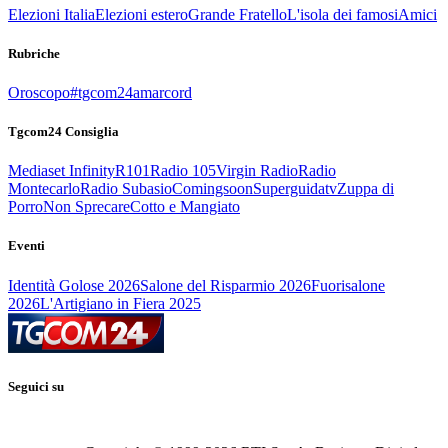
Elezioni Italia
Elezioni estero
Grande Fratello
L'isola dei famosi
Amici
Rubriche
Oroscopo
#tgcom24amarcord
Tgcom24 Consiglia
Mediaset Infinity
R101
Radio 105
Virgin Radio
Radio
Montecarlo
Radio Subasio
Comingsoon
Superguidatv
Zuppa di
Porro
Non Sprecare
Cotto e Mangiato
Eventi
Identità Golose 2026
Salone del Risparmio 2026
Fuorisalone
2026
L'Artigiano in Fiera 2025
Seguici su