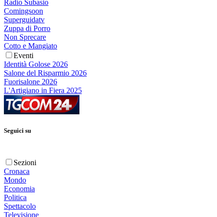
Radio Subasio
Comingsoon
Superguidatv
Zuppa di Porro
Non Sprecare
Cotto e Mangiato
Eventi
Identità Golose 2026
Salone del Risparmio 2026
Fuorisalone 2026
L'Artigiano in Fiera 2025
Seguici su
Sezioni
Cronaca
Mondo
Economia
Politica
Spettacolo
Televisione