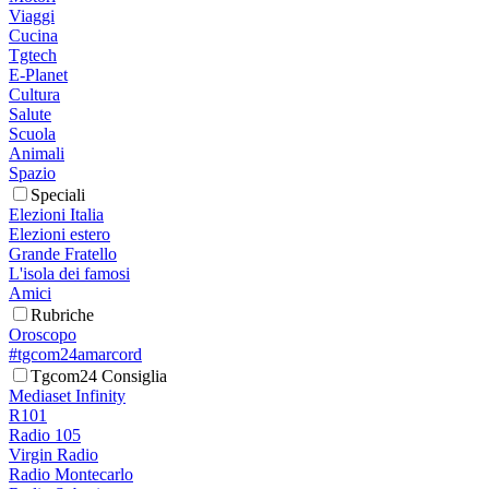
Viaggi
Cucina
Tgtech
E-Planet
Cultura
Salute
Scuola
Animali
Spazio
Speciali
Elezioni Italia
Elezioni estero
Grande Fratello
L'isola dei famosi
Amici
Rubriche
Oroscopo
#tgcom24amarcord
Tgcom24 Consiglia
Mediaset Infinity
R101
Radio 105
Virgin Radio
Radio Montecarlo