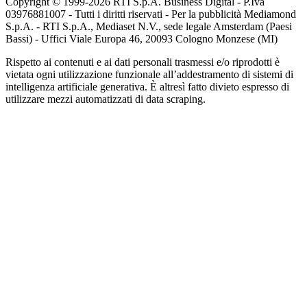
Copyright © 1999-
2026
RTI S.p.A. Business Digital - P.Iva
03976881007 - Tutti i diritti riservati - Per la pubblicità Mediamond
S.p.A. - RTI S.p.A., Mediaset N.V., sede legale Amsterdam (Paesi
Bassi) - Uffici Viale Europa 46, 20093 Cologno Monzese (MI)
Rispetto ai contenuti e ai dati personali trasmessi e/o riprodotti è
vietata ogni utilizzazione funzionale all’addestramento di sistemi di
intelligenza artificiale generativa. È altresì fatto divieto espresso di
utilizzare mezzi automatizzati di data scraping.