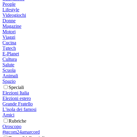
People
Lifestyle
Videogiochi
Donne
Magazine
Motori
Viaggi
Cucina
Tgtech
E-Planet
Cultura
Salute
Scuola
Animali
Spazio
Speciali
Elezioni Italia
Elezioni estero
Grande Fratello
L'isola dei famosi
Amici
Rubriche
Oroscopo
#tgcom24amarcord