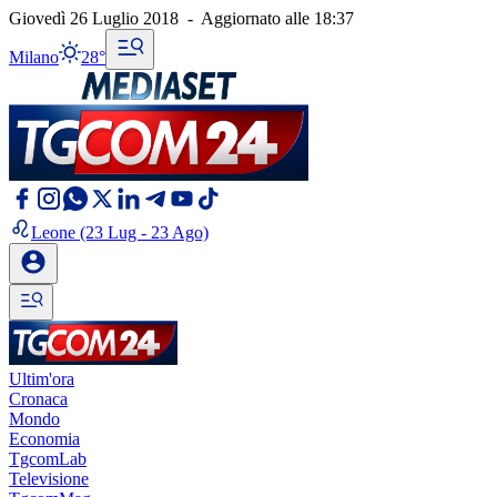
Giovedì 26 Luglio 2018
-
Aggiornato alle
18:37
Milano
28°
Leone
(23 Lug - 23 Ago)
Ultim'ora
Cronaca
Mondo
Economia
TgcomLab
Televisione