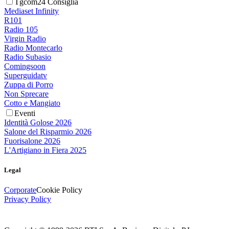
Tgcom24 Consiglia
Mediaset Infinity
R101
Radio 105
Virgin Radio
Radio Montecarlo
Radio Subasio
Comingsoon
Superguidatv
Zuppa di Porro
Non Sprecare
Cotto e Mangiato
Eventi
Identità Golose 2026
Salone del Risparmio 2026
Fuorisalone 2026
L'Artigiano in Fiera 2025
Legal
Corporate
Cookie Policy
Privacy Policy